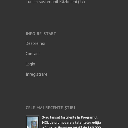
Turism sustenabil Războieni
(27)
INFO RE-START
Despre noi
Contact
Login
Înregistrare
CELE MAI RECENTE ȘTIRI
S-au lansat înscrierile în Programul
MOL de promovare a talentelor, ediția
a 21-a, cu finanțare totală de 560.000