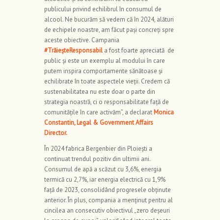
publicului privind echilibrul în consumul de
alcool. Ne bucurăm să vedem că în 2024, alături
de echipele noastre, am făcut pași concreți spre
aceste obiective. Campania
#TrăieșteResponsabil
a fost foarte apreciată de
public și este un exemplu al modului în care
putem inspira comportamente sănătoase și
echilibrate în toate aspectele vieții. Credem că
sustenabilitatea nu este doar o parte din
strategia noastră, ci o responsabilitate față de
comunitățile în care activăm”, a declarat
Monica
Constantin, Legal & Government Affairs
Director.
În 2024 fabrica Bergenbier din Ploiești a
continuat trendul pozitiv din ultimii ani.
Consumul de apă a scăzut cu 3,6%, energia
termică cu 2,7%, iar energia electrică cu 1,9%
față de 2023, consolidând progresele obținute
anterior. În plus, compania a menținut pentru al
cincilea an consecutiv obiectivul „zero deșeuri