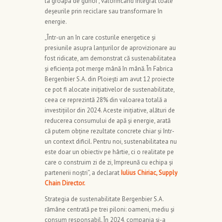
la groapa de gunoi”, valorificând integral toate
deșeurile prin reciclare sau transformare în
energie.
„Într-un an în care costurile energetice și
presiunile asupra lanțurilor de aprovizionare au
fost ridicate, am demonstrat că sustenabilitatea
și eficiența pot merge mână în mână. În Fabrica
Bergenbier S.A. din Ploiești am avut 12 proiecte
ce pot fi alocate inițiativelor de sustenabilitate,
ceea ce reprezintă 28% din valoarea totală a
investițiilor din 2024. Aceste inițiative, alături de
reducerea consumului de apă și energie, arată
că putem obține rezultate concrete chiar și într-
un context dificil. Pentru noi, sustenabilitatea nu
este doar un obiectiv pe hârtie, ci o realitate pe
care o construim zi de zi, împreună cu echipa și
partenerii noștri”, a declarat
Iulius Chiriac, Supply
Chain Director.
Strategia de sustenabilitate Bergenbier S.A.
rămâne centrată pe trei piloni: oameni, mediu și
consum responsabil. În 2024, compania și-a