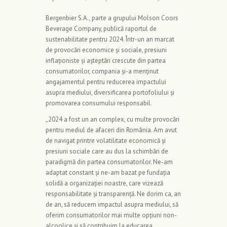
Bergenbier S.A., parte a grupului Molson Coors
Beverage Company, publică raportul de
sustenabilitate pentru 2024. Într-un an marcat
de provocări economice și sociale, presiuni
inflaționiste și așteptări crescute din partea
consumatorilor, compania și-a menținut
angajamentul pentru reducerea impactului
asupra mediului, diversificarea portofoliului și
promovarea consumului responsabil.
„2024 a fost un an complex, cu multe provocări
pentru mediul de afaceri din România. Am avut
de navigat printre volatilitate economică și
presiuni sociale care au dus la schimbări de
paradigmă din partea consumatorilor. Ne-am
adaptat constant și ne-am bazat pe fundația
solidă a organizației noastre, care vizează
responsabilitate și transparență. Ne dorim ca, an
de an, să reducem impactul asupra mediului, să
oferim consumatorilor mai multe opțiuni non-
alcoolice și să contribuim la educarea