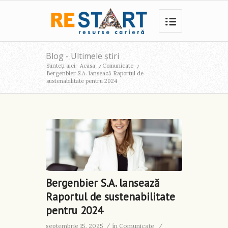
Blog - Ultimele știri
Sunteți aici:
Acasa
/
Comunicate
/
Bergenbier S.A. lansează Raportul de
sustenabilitate pentru 2024
Bergenbier S.A. lansează
Raportul de sustenabilitate
pentru 2024
septembrie 15, 2025
/
în
Comunicate
/