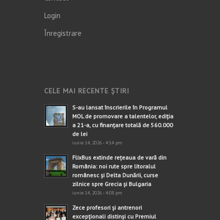
Login
Înregistrare
CELE MAI RECENTE ȘTIRI
S-au lansat înscrierile în Programul
MOL de promovare a talentelor, ediția
a 21-a, cu finanțare totală de 560.000
de lei
iunie 14, 2026 - 4:14 pm
FlixBus extinde rețeaua de vară din
România: noi rute spre litoralul
românesc și Delta Dunării, curse
zilnice spre Grecia și Bulgaria
iunie 14, 2026 - 4:08 pm
Zece profesori și antrenori
excepționali distinși cu Premiul