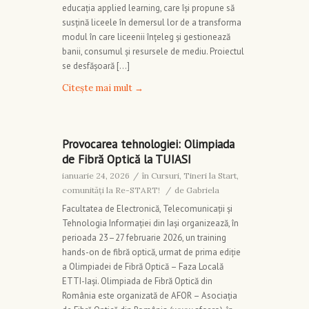
educația applied learning, care își propune să
susțină liceele în demersul lor de a transforma
modul în care liceenii înțeleg și gestionează
banii, consumul și resursele de mediu. Proiectul
se desfășoară […]
Citește mai mult
→
Provocarea tehnologiei: Olimpiada
de Fibră Optică la TUIASI
ianuarie 24, 2026
/
în
Cursuri
,
Tineri la Start,
comunități la Re-START!
/
de
Gabriela
Facultatea de Electronică, Telecomunicații și
Tehnologia Informației din Iași organizează, în
perioada 23–27 februarie 2026, un training
hands-on de fibră optică, urmat de prima ediție
a Olimpiadei de Fibră Optică – Faza Locală
ETTI-Iași. Olimpiada de Fibră Optică din
România este organizată de AFOR – Asociația