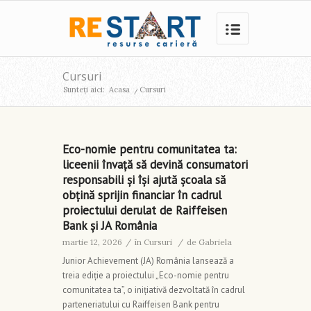
Cursuri
Sunteți aici:
Acasa
/
Cursuri
Eco-nomie pentru comunitatea ta:
liceenii învață să devină consumatori
responsabili și își ajută școala să
obțină sprijin financiar în cadrul
proiectului derulat de Raiffeisen
Bank și JA România
martie 12, 2026
/
în
Cursuri
/
de
Gabriela
Junior Achievement (JA) România lansează a
treia ediție a proiectului „Eco-nomie pentru
comunitatea ta”, o inițiativă dezvoltată în cadrul
parteneriatului cu Raiffeisen Bank pentru