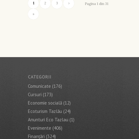
1
2
3
›
Pagina 1 din 31
»
CATEGORII
Comunicate
(176)
Cursuri
(173)
Economie socială
(12)
Ecoturism Tazlău
(24)
Anunturi Eco Tazlau
(1)
Evenimente
(406)
Finanţări
(324)