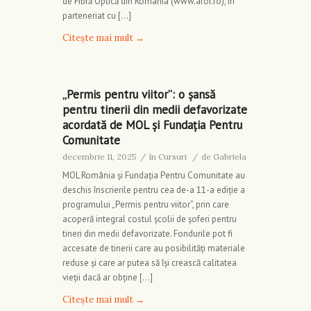
de Fibră Optică din România (www.afor.ro), în
parteneriat cu […]
Citește mai mult
→
„Permis pentru viitor”: o șansă
pentru tinerii din medii defavorizate
acordată de MOL și Fundația Pentru
Comunitate
decembrie 11, 2025
/
în
Cursuri
/
de
Gabriela
MOL România și Fundația Pentru Comunitate au
deschis înscrierile pentru cea de-a 11-a ediție a
programului „Permis pentru viitor”, prin care
acoperă integral costul școlii de șoferi pentru
tineri din medii defavorizate. Fondurile pot fi
accesate de tinerii care au posibilități materiale
reduse și care ar putea să își crească calitatea
vieții dacă ar obține […]
Citește mai mult
→