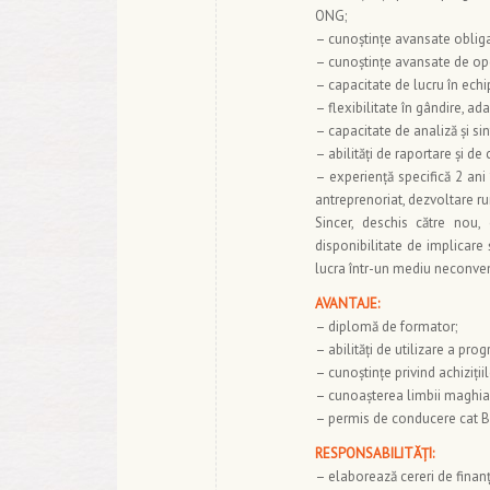
ONG;
– cunoștințe avansate obliga
– cunoștințe avansate de ope
– capacitate de lucru în echi
– flexibilitate în gândire, ada
– capacitate de analiză și sin
– abilități de raportare și de
– experiență specifică 2 an
antreprenoriat, dezvoltare ru
Sincer, deschis către nou, 
disponibilitate de implicare 
lucra într-un mediu neconvenț
AVANTAJE:
– diplomă de formator;
– abilități de utilizare a pro
– cunoștințe privind achiziții
– cunoașterea limbii maghia
– permis de conducere cat B
RESPONSABILITĂȚI:
– elaborează cereri de finanț