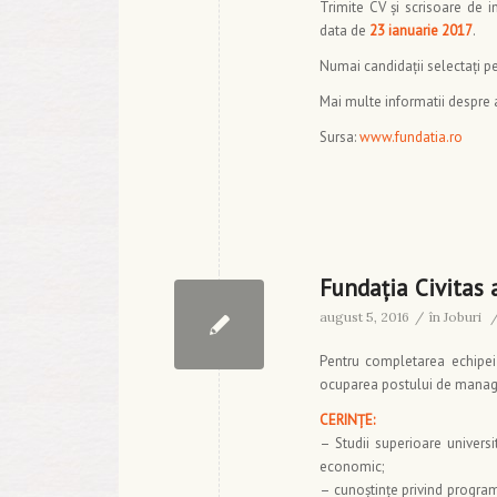
Trimite CV şi scrisoare de i
data de
23 ianuarie 2017
.
Numai candidaţii selectaţi pen
Mai multe informatii despre a
Sursa:
www.fundatia.ro
Fundația Civitas
august 5, 2016
/
în
Joburi
Pentru completarea echipei
ocuparea postului de manage
CERINȚE:
– Studii superioare univers
economic;
– cunoștințe privind program