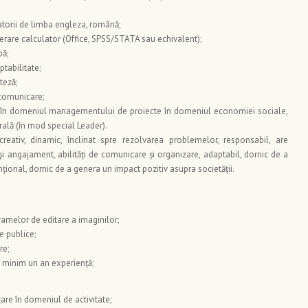
torii de limba engleza, română;
rare calculator (Office, SPSS/STATA sau echivalent);
pă;
ptabilitate;
teză;
 comunicare;
i în domeniul managementului de proiecte în domeniul economiei sociale,
rală (în mod special Leader).
creativ, dinamic, înclinat spre rezolvarea problemelor, responsabil, are
și angajament, abilități de comunicare și organizare, adaptabil, dornic de a
ional, dornic de a genera un impact pozitiv asupra societății.
gramelor de editare a imaginilor;
le publice;
re;
 minim un an experiență;
are în domeniul de activitate;