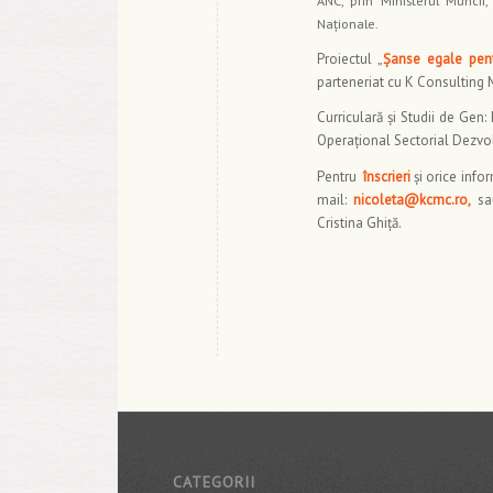
ANC, prin Ministerul Muncii, 
Naţionale.
Proiectul „
Şanse egale pent
parteneriat cu K Consulting
Curriculară şi Studii de Gen
Operaţional Sectorial Dezv
Pentru
înscrieri
şi orice info
mail:
nicoleta@kcmc.ro,
sa
Cristina Ghiţă.
CATEGORII