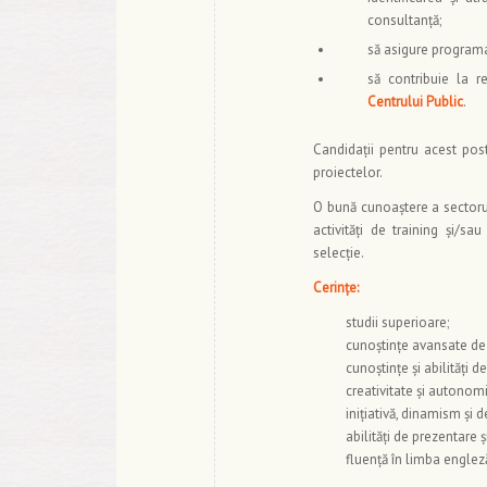
consultanță;
să asigure programa
să contribuie la 
Centrului Public
.
Candidații pentru acest po
proiectelor.
O bună cunoaștere a sectoru
activități de training și/s
selecție.
Cerințe:
studii superioare;
cunoștințe avansate d
cunoștințe și abilități 
creativitate și autonomi
iniţiativă, dinamism şi 
abilități de prezentare 
fluenţă în limba englez