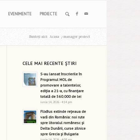
EVENIMENTE
PROIECTE
Sunteți aici:
Acasa
/
manager proiect
CELE MAI RECENTE ȘTIRI
S-au lansat înscrierile în
Programul MOL de
promovare a talentelor,
ediția a 21-a, cu finanțare
totală de 560.000 de lei
iunie 14, 2026 - 4:14 pm
FlixBus extinde rețeaua de
vară din România: noi rute
spre litoralul românesc și
Delta Dunării, curse zilnice
spre Grecia și Bulgaria
iunie 14, 2026 - 4:08 pm