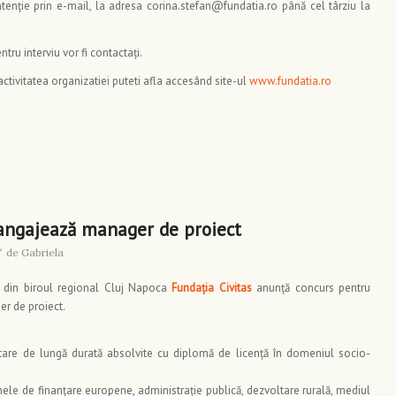
ntenţie prin e-mail, la adresa corina.stefan@fundatia.ro până cel târziu la
tru interviu vor fi contactaţi.
ctivitatea organizatiei puteti afla accesând site-ul
www.fundatia.ro
 angajează manager de proiect
/
de
Gabriela
 din biroul regional Cluj Napoca
Fundația Civitas
anunță concurs pentru
r de proiect.
itare de lungă durată absolvite cu diplomă de licenţă în domeniul socio-
ele de finanțare europene, administrație publică, dezvoltare rurală, mediul