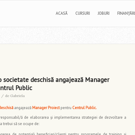
ACASĂ
CURSURI
JOBURI
FINANȚĂRI
o societate deschisă angajează Manager
ntrul Public
/
de
Gabriela
deschisă
angajează
Manager Proiect
pentru
Centrul Public.
responsabil/ă de elaborarea și implementarea strategiei de dezvoltare a
 va trebui să se ocupe de:
ragerea de potențiali beneficiari/clienți pentru programele de training și