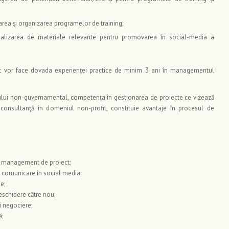
rea și organizarea programelor de training;
realizarea de materiale relevante pentru promovarea în social-media a
st vor face dovada experienței practice de minim 3 ani în managementul
lui non-guvernamental, competența în gestionarea de proiecte ce vizează
au consultanță în domeniul non-profit, constituie avantaje în procesul de
e management de proiect;
de comunicare în social media;
e;
deschidere către nou;
și negociere;
ă;