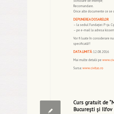
Scrisoare de intenție;
Recomandare.
Orice alte documente ce se c
DEPUNEREA DOSARELOR
– la sediul Fundației: P-ța. C
– pe e-mail la adresa kisse
Vor fi luate în considerare 
specificată!!
DATA LIMITĂ
: 12.08.2016
Mai multe detalii pe
www.civ
Sursa:
www.civitas.ro
Curs gratuit de “
Bucureşti şi Ilfov