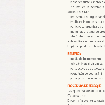
– identifică surse și metode 
– se implică în activități
Societatea Civilă,
– reprezentarea organizației î
– implicare în organizarea și
– participă la organizarea și
– menținerea relației cu pres
– oferă informații și orientare
– dezvoltare organizațional
După caz postul implică depla
BENEFICII:
– mediu de lucru modern;
– echipă tânără și dinamică;
– perspective de dezvoltare 
– posibilități de deplasări în ț
– participare la evenimente, 
PROCEDURA DE SELECȚIE
1. Depunerea dosarelor de ca
CV- actualizat;
Diploma (în copie/scanată);