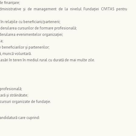
de finanțare;
 administrative și de management de la nivelul Fundației CIVITAS pentru
n relațiile cu beneficiarii/partenerii;
 derularea cursurilor de formare profesională;
 derularea evenimentelor organizației;
a;
 beneficiarilor și partenerilor;
ă, muncă voluntară.
sări în teren în mediul rural cu durată de mai multe zile.
profesională;
ară și străinătate;
cursuri organizate de fundație.
ndidatură care cuprind: