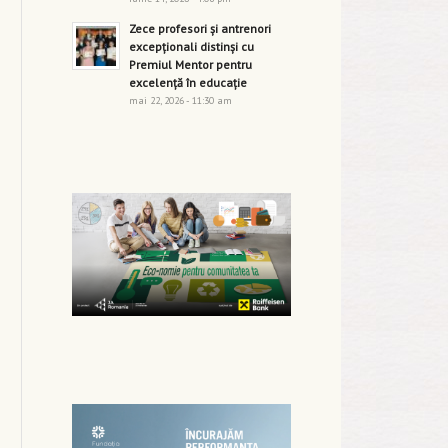
Zece profesori și antrenori
excepționali distinși cu
Premiul Mentor pentru
excelență în educație
mai 22, 2026 - 11:30 am