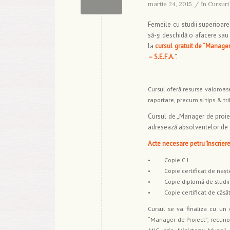
martie 24, 2015
/
în
Cursuri
Femeile cu studii superioare 
să-şi deschidă o afacere sau 
la
cursul gratuit de “Manager
– S.E.F.A.
”.
Cursul oferă resurse valoroas
raportare, precum şi tips & t
Cursul de „Manager de proiec
adresează absolventelor de s
Acte necesare petru înscriere
• Copie C.I
• Copie certificat de naşt
• Copie diplomă de studii 
• Copie certificat de căsăto
Cursul se va finaliza cu un
“Manager de Proiect”, recunos