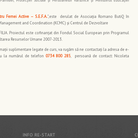
Familiei, Protecţiei Sociale şi Persoanelor Vârstnice şi Ministerul Educaţiei
ru Femei Active – S.E.F.A.
”,este derulat de Asociaţia Romano ButiQ în
 Management and Coordination (KCMC) şi Centrul de Dezvoltare
: FILIA. Proiectul este cofinanţat din Fondul Social European prin Programul
oltarea Resurselor Umane 2007-2013.
rmaţii suplimentare legate de curs, va rugăm să ne contactaţi la adresa de e-
u la numărul de telefon
0734 800 285
, persoană de contact: Nicoleta
INFO RE-START
C