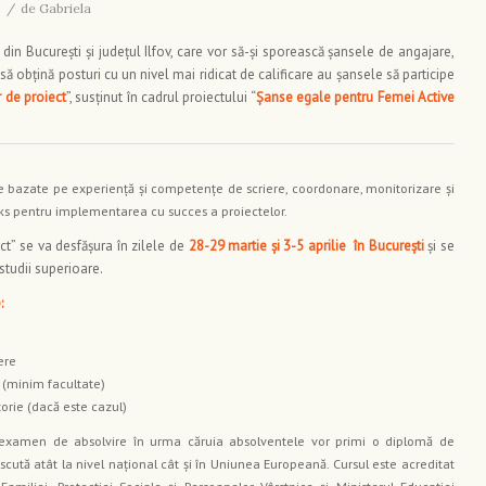
/
de
Gabriela
din Bucureşti şi judeţul Ilfov, care vor să-şi sporească şansele de angajare,
să obţină posturi cu un nivel mai ridicat de calificare au şansele să participe
 de proiect
”, susţinut în cadrul proiectului “
Şanse egale pentru Femei Active
e bazate pe experienţă şi competenţe de scriere, coordonare, monitorizare şi
riks pentru implementarea cu succes a proiectelor.
t” se va desfăşura în zilele de
28-29 martie şi 3-5 aprilie în Bucureşti
şi se
tudii superioare.
:
ere
(minim facultate)
rie (dacă este cazul)
 examen de absolvire în urma căruia absolventele vor primi o diplomă de
cută atât la nivel naţional cât şi în Uniunea Europeană. Cursul este acreditat