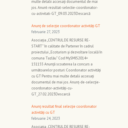
multe detalii accesați documentul de mai
jos. Anunt-rezultat-selectie-coordonator-
cu-activitati-GT_09.03.2023Descarcă
Anunț de selecție coordonator activități GT
februarie 27, 2023
Asociația „CENTRUL DE RESURSE RE-
START” în calitate de Partener în cadrul
proiectului „Ecoturism și dezvoltare locală în
comuna Tazlău” Cod MySMIS2014+
151155 Anunță scoaterea la concurs a
următoarelor posturi: Coordonator activități
cu GT Pentru mai multe detalii accesați
documentul de mai jos. Anunț-de-selecție-
coordonator-activități-cu-
GT_27.02.2023Descarcă
Anunț rezultat final selecție coordonator
activități cu GT
februarie 24, 2023
Asociația „CENTRUL DE RESURSE RE-