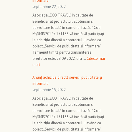
informare
septembrie 22, 2022
Asociația „ECO TRAVEL” în calitate de
Beneficiar al proiectului „Ecoturism și
dezvoltare locală în comuna Tazlău” Cod
MySMIS2014+ 151155 vă invită să participați
la achiziția directă a contractului având ca
obiect „Servicii de publicitate și informare”.
Termenul limită pentru transmiterea
ofertelor este: 28.09.2022, ora …
Citește mai
mult
Anunț achiziție directă servicii publicitate și
informare
septembrie 15, 2022
Asociația „ECO TRAVEL” în calitate de
Beneficiar al proiectului „Ecoturism și
dezvoltare locală în comuna Tazlău” Cod
MySMIS2014+ 151155 vă invită să participați
la achiziția directă a contractului având ca
obiect „Servicii de publicitate și informare”.