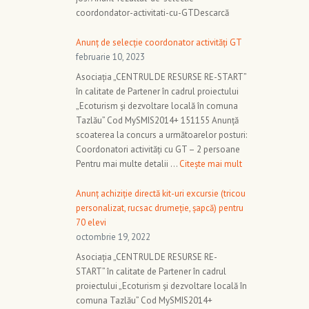
coordondator-activitati-cu-GTDescarcă
Anunț de selecție coordonator activități GT
februarie 10, 2023
Asociația „CENTRUL DE RESURSE RE-START”
în calitate de Partener în cadrul proiectului
„Ecoturism și dezvoltare locală în comuna
Tazlău” Cod MySMIS2014+ 151155 Anunță
scoaterea la concurs a următoarelor posturi:
Coordonatori activități cu GT – 2 persoane
Pentru mai multe detalii …
Citește mai mult
Anunț achiziție directă kit-uri excursie (tricou
personalizat, rucsac drumeție, șapcă) pentru
70 elevi
octombrie 19, 2022
Asociația „CENTRUL DE RESURSE RE-
START” în calitate de Partener în cadrul
proiectului „Ecoturism și dezvoltare locală în
comuna Tazlău” Cod MySMIS2014+