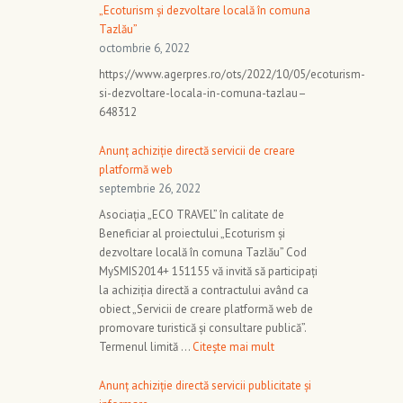
„Ecoturism și dezvoltare locală în comuna
Tazlău”
octombrie 6, 2022
https://www.agerpres.ro/ots/2022/10/05/ecoturism-
si-dezvoltare-locala-in-comuna-tazlau–
648312
Anunț achiziție directă servicii de creare
platformă web
septembrie 26, 2022
Asociația „ECO TRAVEL” în calitate de
Beneficiar al proiectului „Ecoturism și
dezvoltare locală în comuna Tazlău” Cod
MySMIS2014+ 151155 vă invită să participați
la achiziția directă a contractului având ca
obiect „Servicii de creare platformă web de
promovare turistică și consultare publică”.
Termenul limită …
Citește mai mult
Anunț achiziție directă servicii publicitate și