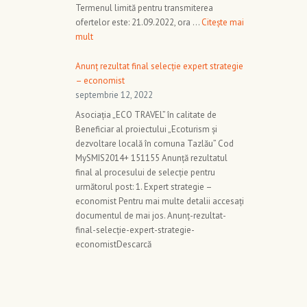
Termenul limită pentru transmiterea
ofertelor este: 21.09.2022, ora …
Citește mai
mult
Anunț rezultat final selecție expert strategie
– economist
septembrie 12, 2022
Asociația „ECO TRAVEL” în calitate de
Beneficiar al proiectului „Ecoturism și
dezvoltare locală în comuna Tazlău” Cod
MySMIS2014+ 151155 Anunță rezultatul
final al procesului de selecție pentru
următorul post: 1. Expert strategie –
economist Pentru mai multe detalii accesați
documentul de mai jos. Anunț-rezultat-
final-selecție-expert-strategie-
economistDescarcă