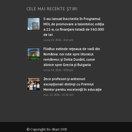
CELE MAI RECENTE ȘTIRI
S-au lansat înscrierile în Programul
MOL de promovare a talentelor, ediția
a 21-a, cu finanțare totală de 560.000
de lei
iunie 14, 2026 - 4:14 pm
FlixBus extinde rețeaua de vară din
România: noi rute spre litoralul
românesc și Delta Dunării, curse
zilnice spre Grecia și Bulgaria
iunie 14, 2026 - 4:08 pm
Zece profesori și antrenori
excepționali distinși cu Premiul
Mentor pentru excelență în educație
mai 22, 2026 - 11:30 am
© Copyright Re-Start 2015