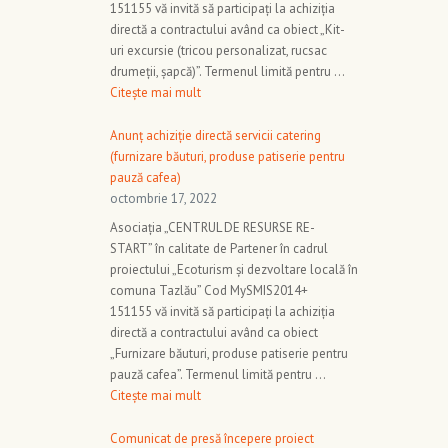
151155 vă invită să participați la achiziția
directă a contractului având ca obiect „Kit-
uri excursie (tricou personalizat, rucsac
drumeții, șapcă)”. Termenul limită pentru …
Citește mai mult
Anunț achiziție directă servicii catering
(furnizare băuturi, produse patiserie pentru
pauză cafea)
octombrie 17, 2022
Asociația „CENTRUL DE RESURSE RE-
START” în calitate de Partener în cadrul
proiectului „Ecoturism și dezvoltare locală în
comuna Tazlău” Cod MySMIS2014+
151155 vă invită să participați la achiziția
directă a contractului având ca obiect
„Furnizare băuturi, produse patiserie pentru
pauză cafea”. Termenul limită pentru …
Citește mai mult
Comunicat de presă începere proiect