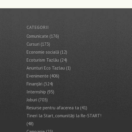
CATEGORII
Comunicate
(176)
Cursuri
(173)
Economie socială
(12)
Ecoturism Tazlău
(24)
Anunturi Eco Tazlau
(1)
Evenimente
(406)
Finanţări
(324)
Internship
(95)
Joburi
(703)
Resurse pentru afacerea ta
(41)
Tineri la Start, comunități la Re-START!
(48)
Campanie
(23)