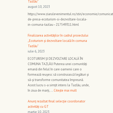
Tazlău”
august 10, 2023
https://www.ziarulevenimentul.ro/stiri/economie/comunica
de-presa-ecoturism-si-dezvoltare-locala-
in-comuna-tazlau–217549311.html
Finalizarea activităților în cadrul proiectului
„Ecoturism și dezvoltare locală în comuna
Tazlău”
iulie 6, 2023
ECOTURISM ȘI DEZVOLTARE LOCALĂ ÎN
COMUNA TAZLĂU Puterea unei comunități
emană din felul în care oamenii care o
formează reușesc să construiască legături și
să-și transforme comunitatea împreună.
Acest lucru s-a simțit intens la Tazlău, unde,
în ziua de marți, …
Citește mai mult
Anunț rezultat final selecție coordonator
activități cu GT
martie 10, 2023