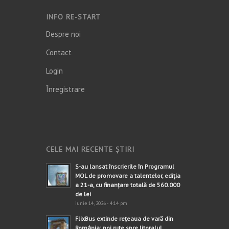
INFO RE-START
Despre noi
Contact
Login
Înregistrare
CELE MAI RECENTE ȘTIRI
S-au lansat înscrierile în Programul
MOL de promovare a talentelor, ediția
a 21-a, cu finanțare totală de 560.000
de lei
iunie 14, 2026 - 4:14 pm
FlixBus extinde rețeaua de vară din
România: noi rute spre litoralul