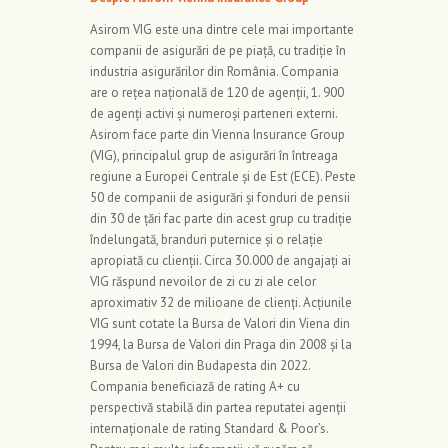
Asirom VIG este una dintre cele mai importante
companii de asigurări de pe piață, cu tradiție în
industria asigurărilor din România. Compania
are o rețea națională de 120 de agenții, 1. 900
de agenți activi și numeroși parteneri externi.
Asirom face parte din Vienna Insurance Group
(VIG), principalul grup de asigurări în întreaga
regiune a Europei Centrale și de Est (ECE). Peste
50 de companii de asigurări și fonduri de pensii
din 30 de țări fac parte din acest grup cu tradiţie
îndelungată, branduri puternice şi o relaţie
apropiată cu clienţii. Circa 30.000 de angajaţi ai
VIG răspund nevoilor de zi cu zi ale celor
aproximativ 32 de milioane de clienți. Acțiunile
VIG sunt cotate la Bursa de Valori din Viena din
1994, la Bursa de Valori din Praga din 2008 și la
Bursa de Valori din Budapesta din 2022.
Compania beneficiază de rating A+ cu
perspectivă stabilă din partea reputatei agenții
internaționale de rating Standard & Poor’s.