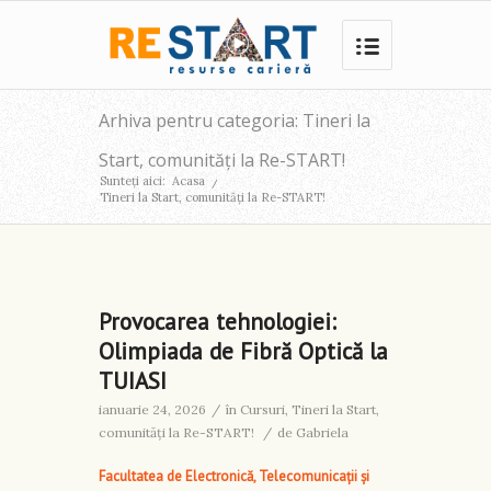
Arhiva pentru categoria: Tineri la
Start, comunități la Re-START!
Sunteți aici:
Acasa
/
Tineri la Start, comunități la Re-START!
Provocarea tehnologiei:
Olimpiada de Fibră Optică la
TUIASI
ianuarie 24, 2026
/
în
Cursuri
,
Tineri la Start,
comunități la Re-START!
/
de
Gabriela
Facultatea de Electronică, Telecomunicații și