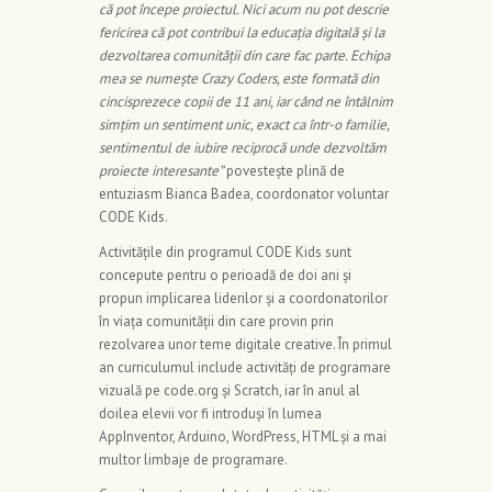
că pot începe proiectul. Nici acum nu pot descrie
fericirea că pot contribui la educația digitală și la
dezvoltarea comunității din care fac parte. Echipa
mea se numește Crazy Coders, este formată din
cincisprezece copii de 11 ani, iar când ne întâlnim
simțim un sentiment unic, exact ca într-o familie,
sentimentul de iubire reciprocă unde dezvoltăm
proiecte interesante”
povestește plină de
entuziasm Bianca Badea, coordonator voluntar
CODE Kids.
Activitățile din programul CODE Kids sunt
concepute pentru o perioadă de doi ani și
propun implicarea liderilor și a coordonatorilor
în viața comunității din care provin prin
rezolvarea unor teme digitale creative. În primul
an curriculumul include activități de programare
vizuală pe code.org și Scratch, iar în anul al
doilea elevii vor fi introduși în lumea
AppInventor, Arduino, WordPress, HTML și a mai
multor limbaje de programare.