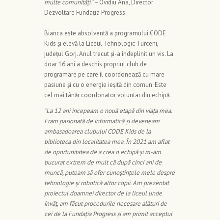
multe comunități.“ –
Ovidiu Ana, Director
Dezvoltare Fundația Progress.
Bianca este absolventă a programului CODE
Kids și elevă la Liceul Tehnologic Turceni,
județul Gorj. Anul trecut și-a îndeplinit un vis. La
doar 16 ani a deschis propriul club de
programare pe care îl coordonează cu mare
pasiune și cu o energie ieșită din comun. Este
cel mai tânăr coordonator voluntar din echipă.
”La 12 ani începeam o nouă etapă din viața mea.
Eram pasionată de informatică și deveneam
ambasadoarea clubului CODE Kids de la
biblioteca din localitatea mea. În 2021 am aflat
de oportunitatea de a crea o echipă și m-am
bucurat extrem de mult că după cinci ani de
muncă, puteam să ofer cunoștințele mele despre
tehnologie și robotică altor copii. Am prezentat
proiectul doamnei director de la liceul unde
învăț, am făcut procedurile necesare alături de
cei de la Fundația Progress și am primit acceptul