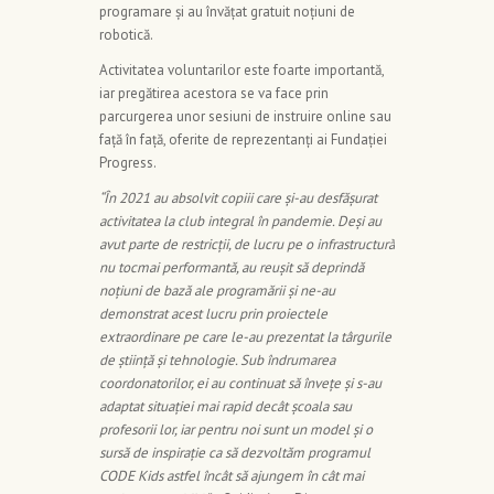
programare și au învățat gratuit noțiuni de
robotică.
Activitatea voluntarilor este foarte importantă,
iar pregătirea acestora se va face prin
parcurgerea unor sesiuni de instruire online sau
față în față, oferite de reprezentanți ai Fundației
Progress.
“În 2021 au absolvit copiii care și-au desfășurat
activitatea la club integral în pandemie. Deși au
avut parte de restricții, de lucru pe o infrastructură
nu tocmai performantă, au reușit să deprindă
noțiuni de bază ale programării și ne-au
demonstrat acest lucru prin proiectele
extraordinare pe care le-au prezentat la târgurile
de știință și tehnologie. Sub îndrumarea
coordonatorilor, ei au continuat să învețe și s-au
adaptat situației mai rapid decât școala sau
profesorii lor, iar pentru noi sunt un model și o
sursă de inspirație ca să dezvoltăm programul
CODE Kids astfel încât să ajungem în cât mai