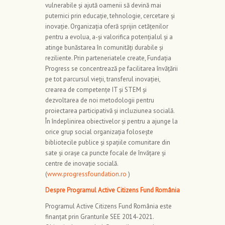
vulnerabile și ajută oamenii să devină mai
puternici prin educație, tehnologie, cercetare și
inovație. Organizația oferă sprijin cetățenilor
pentru a evolua, a-și valorifica potențialul și a
atinge bunăstarea în comunități durabile și
reziliente. Prin parteneriatele create, Fundația
Progress se concentrează pe facilitarea învățării
pe tot parcursul vieții, transferul inovației,
crearea de competențe IT și STEM și
dezvoltarea de noi metodologii pentru
proiectarea participativă și incluziunea socială.
În îndeplinirea obiectivelor și pentru a ajunge la
orice grup social organizația folosește
bibliotecile publice și spațiile comunitare din
sate și orașe ca puncte focale de învățare și
centre de inovație socială.
(
www.progressfoundation.ro
)
Despre Programul Active Citizens Fund România
Programul Active Citizens Fund România este
finanțat prin Granturile SEE 2014-2021.