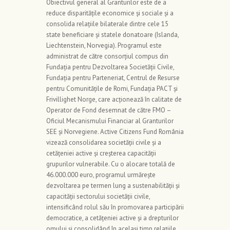
Obiectivul general al Granturilor este de a
reduce disparitățile economice și sociale și a
consolida relațiile bilaterale dintre cele 15
state beneficiare și statele donatoare (Islanda,
Liechtenstein, Norvegia). Programul este
administrat de către consorțiul compus din
Fundația pentru Dezvoltarea Societății Civile,
Fundația pentru Parteneriat, Centrul de Resurse
pentru Comunitățile de Romi, Fundația PACT și
Frivillighet Norge, care acționează în calitate de
Operator de Fond desemnat de către FMO –
Oficiul Mecanismului Financiar al Granturilor
SEE și Norvegiene. Active Citizens Fund România
vizează consolidarea societății civile și a
cetățeniei active și creșterea capacității
grupurilor vulnerabile. Cu o alocare totală de
46.000.000 euro, programul urmărește
dezvoltarea pe termen lung a sustenabilității și
capacității sectorului societății civile,
intensificând rolul său în promovarea participării
democratice, a cetățeniei active și a drepturilor
omului și consolidând în același timp relațiile