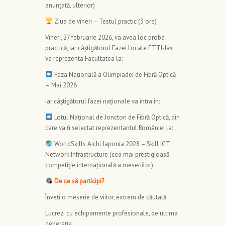
anunțată, ulterior)
Ziua de vineri – Testul practic (3 ore)
Vineri, 27 februarie 2026, va avea loc proba
practică, iar câștigătorul Fazei Locale ETTI-Iași
va reprezenta Facultatea la:
Faza Națională a Olimpiadei de Fibră Optică
– Mai 2026
iar câștigătorul fazei naționale va intra în:
Lotul Național de Jonctori de Fibră Optică, din
care va fi selectat reprezentantul României la:
WorldSkills Aichi Japonia 2028 – Skill ICT
Network Infrastructure (cea mai prestigioasă
competiție internațională a meseriilor).
De ce să participi?
Înveți o meserie de viitor, extrem de căutată.
Lucrezi cu echipamente profesionale, de ultima
generație.