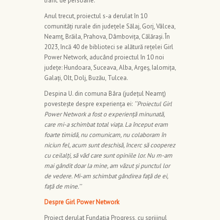
trafic de persoane.
Anul trecut, proiectul s-a derulat în 10
comunități rurale din județele Sălaj, Gorj, Vâlcea,
Neamț, Brăila, Prahova, Dâmbovița, Călărași. În
2023, încă 40 de biblioteci se alătură rețelei Girl
Power Network, aducând proiectul în 10 noi
județe: Hundoara, Suceava, Alba, Argeș, Ialomița,
Galați, Olt, Dolj, Buzău, Tulcea.
Despina U. din comuna Bâra (județul Neamț)
povestește despre experiența ei:
‘‘
Proiectul Girl
Power Network a fost o experiență minunată,
care mi-a schimbat total viața. La început eram
foarte timidă, nu comunicam, nu colaboram în
niciun fel, acum sunt deschisă, încerc să cooperez
cu ceilalți, să văd care sunt opiniile lor. Nu m-am
mai gândit doar la mine, am văzut și punctul lor
de vedere. Mi-am schimbat gândirea față de ei,
față de mine.
’’
Despre Girl Power Network
Proiect derulat Fundația Progress, cu sprijinul