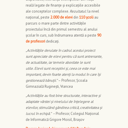
reală legate de finanțe și explicațiile accesibile
ale conceptelor complexe.
Rezultatul:
la nivel
național, peste
2.000 de elevi
din
110 școli
au
parcurs o mare parte dintre activitățile
proiectului încă din primul semestru al anului
școlar în curs, sub îndrumarea atentă a peste
90
de profesori
dedicați.
„Activitățile derulate în cadrul acestui proiect
sunt apreciate de elevi pentru că sunt antrenante,
de actualitate, iar temele abordate le sunt
utile. Elevii sunt receptivi și, ceea ce este mai
important, devin foarte atenți la modul în care își
gestionează bănuții.”
– Profesor, Școala
Gimnazială Ruginești, Vrancea
„Activitățile au fost bine structurate, interactive și
adaptate vârstei și nivelului de înțelegere al
elevilor, stimulând gândirea critică, creativitatea și
lucrul în echipă.” –
Profesor, Colegiul Național
de Informatică Grigore Moisil, Brașov