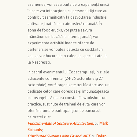
asemenea, vor avea parte de o experiență unică
în care vor interacționa cu personalități care au
contribuit semnificativ la dezvoltarea industriei
software, toate într-o atmosferă relaxată. În
zona de food-trucks, vor putea savura
mâncăruri din bucătăria internațională, vor
experimenta activități inedite oferite de
parteneri, se vor putea delecta cu cocktailuri
sau se vor bucura de o cafea de specialitate de
la Nespresso.
În cadrul evenimentului Codecamp_Iași, în zilele
adiacente conferinței (24-25 octombrie și 27
octombrie), vor fi organizate trei Masterclass-uri
dedicate celor care doresc să-și îmbunătățească
cunoștințele. Acestea constau în workshop-uri
practice, susținute de traineri de elită, care vor
oferi îndrumare participanților pe parcursul
celor trei zile:
Fundamentals of Software Architecture,
cu
Mark
Richards
;
Distributed Systems with C# and .NET
, cu
Dylan