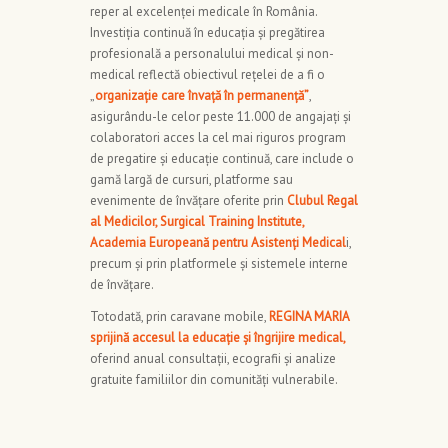
reper al excelenței medicale în România.
Investiția continuă în educația și pregătirea
profesională a personalului medical și non-
medical reflectă obiectivul rețelei de a fi o
„
organizație care învață în permanență”
,
asigurându-le celor peste 11.000 de angajați și
colaboratori acces la cel mai riguros program
de pregatire și educație continuă, care include o
gamă largă de cursuri, platforme sau
evenimente de învățare oferite prin
Clubul Regal
al Medicilor, Surgical Training Institute,
Academia Europeană pentru Asistenți Medical
i,
precum și prin platformele și sistemele interne
de învățare.
Totodată, prin caravane mobile,
REGINA MARIA
sprijină accesul la educație și îngrijire medical,
oferind anual consultații, ecografii și analize
gratuite familiilor din comunități vulnerabile.