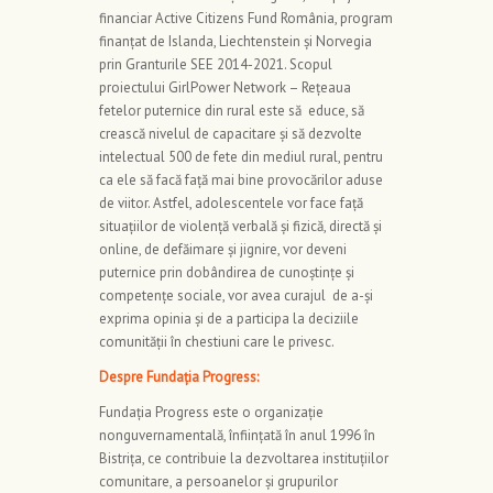
financiar Active Citizens Fund România, program
finanțat de Islanda, Liechtenstein și Norvegia
prin Granturile SEE 2014-2021. Scopul
proiectului GirlPower Network – Rețeaua
fetelor puternice din rural este să educe, să
crească nivelul de capacitare și să dezvolte
intelectual 500 de fete din mediul rural, pentru
ca ele să facă față mai bine provocărilor aduse
de viitor. Astfel, adolescentele vor face față
situațiilor de violență verbală și fizică, directă și
online, de defăimare și jignire, vor deveni
puternice prin dobândirea de cunoștințe și
competențe sociale, vor avea curajul de a-și
exprima opinia și de a participa la deciziile
comunității în chestiuni care le privesc.
Despre Fundația Progress:
Fundația Progress este o organizație
nonguvernamentală, înființată în anul 1996 în
Bistrița, ce contribuie la dezvoltarea instituțiilor
comunitare, a persoanelor și grupurilor