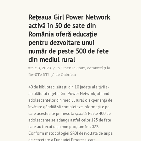
Rețeaua Girl Power Network
activă în 50 de sate din
România oferă educație
pentru dezvoltare unui
număr de peste 500 de fete
din mediul rural
iunie 3, 2023
/
în
Tineri la Start, comunități la
Re-START!
/
de
Gabriela
40 de biblioteci sătești din 10 județe ale țării s-
au alăturat rețelei Girl Power Network, oferind
adolescentelor din mediul rural o experiență de
învățare gândită să completeze informațiile pe
care acestea le primesc la școală. Peste 400 de
adolescente se adaugă astfel celor 125 de fete
care au trecut deja prin program în 2022.
Conform metodologiei SROI dezvoltată de aripa
de cercetare a Fundației Progress, care