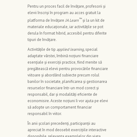
Pentru un proces facil de învățare, profesorii și
elevii înscriși în program au acces gratuit la
™
platforma de învățare
JA Learn
și la un kit de
materiale educaționale, iar activitățile se pot
derula în format hibrid, accesibil pentru diferite
tipuri de învățare.
Activitățile de tip
applied learning,
special
adaptate vârstei, îmbină noțiuni financiare
esențiale și exerciții practice, fiind menite să
pregătească elevii pentru provocările financiare
viitoare și abordând subiecte precum rolul
banilor în societate, planificarea și gestionarea
resurselor financiare într-un mod corect și
responsabil, dar și modalități eficiente de
economisire. Aceste noțiuni îi vor ajuta pe elevi
să adopte un comportament financiar
responsabil în viitor.
În anii școlari precedenți, participanții au
apreciat în mod deosebit exercițiile interactive
disponibile, relevanța exemplelor din viața