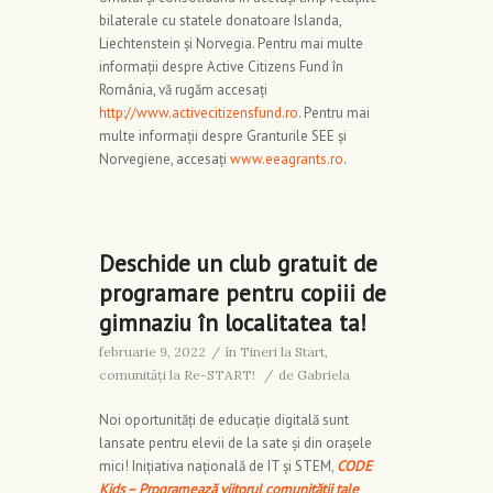
bilaterale cu statele donatoare Islanda,
Liechtenstein și Norvegia. Pentru mai multe
informații despre Active Citizens Fund în
România, vă rugăm accesați
http://www.activecitizensfund.ro
. Pentru mai
multe informații despre Granturile SEE și
Norvegiene, accesați
www.eeagrants.ro
.
Deschide un club gratuit de
programare pentru copiii de
gimnaziu în localitatea ta!
februarie 9, 2022
/
în
Tineri la Start,
comunități la Re-START!
/
de
Gabriela
Noi oportunități de educație digitală sunt
lansate pentru elevii de la sate și din orașele
mici!
Inițiativa națională de IT și STEM,
CODE
Kids – Programează viitorul comunității tale
,