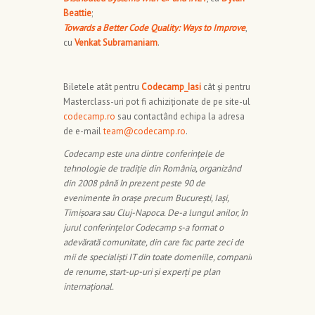
Beattie
;
Towards a Better Code Quality: Ways to Improve
,
cu
Venkat Subramaniam
.
Biletele atât pentru
Codecamp_Iasi
cât și pentru
Masterclass-uri pot fi achiziționate de pe site-ul
codecamp.ro
sau contactând echipa la adresa
de e-mail
team@codecamp.ro
.
Codecamp este una dintre conferințele de
tehnologie de tradiție din România, organizând
din 2008 până în prezent peste 90 de
evenimente în orașe precum București, Iași,
Timișoara sau Cluj-Napoca. De-a lungul anilor, în
jurul conferințelor Codecamp s-a format o
adevărată comunitate, din care fac parte zeci de
mii de specialiști IT din toate domeniile, companii
de renume, start-up-uri și experți pe plan
internațional.