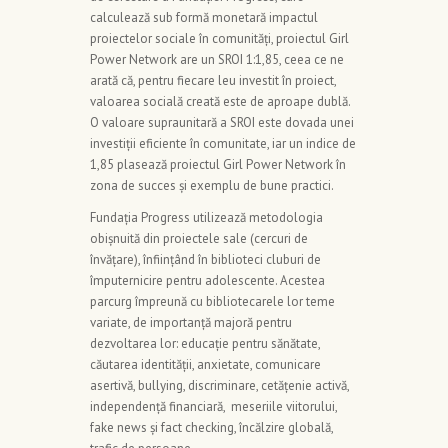
calculează sub formă monetară impactul
proiectelor sociale în comunități, proiectul Girl
Power Network are un SROI 1:1,85, ceea ce ne
arată că, pentru fiecare leu investit în proiect,
valoarea socială creată este de aproape dublă.
O valoare supraunitară a SROI este dovada unei
investiții eficiente în comunitate, iar un indice de
1,85 plasează proiectul Girl Power Network în
zona de succes și exemplu de bune practici.
Fundația Progress utilizează metodologia
obișnuită din proiectele sale (cercuri de
învățare), înființând în biblioteci cluburi de
împuternicire pentru adolescente. Acestea
parcurg împreună cu bibliotecarele lor teme
variate, de importanță majoră pentru
dezvoltarea lor: educație pentru sănătate,
căutarea identității, anxietate, comunicare
asertivă, bullying, discriminare, cetățenie activă,
independență financiară, meseriile viitorului,
fake news și fact checking, încălzire globală,