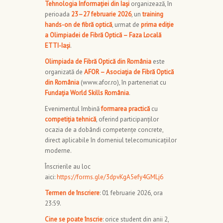
Tehnologia Informației din Iași
organizează, în
perioada
23–27 februarie 2026
, un
training
hands-on de fibră optică
, urmat de
prima ediție
a Olimpiadei de Fibră Optică – Faza Locală
ETTI-Iași
.
Olimpiada de Fibră Optică din România
este
organizată de
AFOR – Asociația de Fibră Optică
din România
(www.afor.ro), în parteneriat cu
Fundația World Skills România
.
Evenimentul îmbină
formarea practică
cu
competiția tehnică
, oferind participanților
ocazia de a dobândi competențe concrete,
direct aplicabile în domeniul telecomunicațiilor
moderne.
Înscrierile au loc
aici:
https://forms.gle/3dpvKgA5efy4GMLj6
Termen de înscriere
: 01 februarie 2026, ora
23:59.
Cine se poate înscrie
: orice student din anii 2,