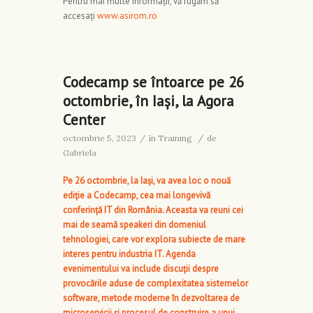
Pentru mai multe informații, vă rugăm să
accesați
www.asirom.ro
Codecamp se întoarce pe 26
octombrie, în Iași, la Agora
Center
octombrie 5, 2023
/
în
Training
/
de
Gabriela
Pe 26 octombrie, la Iași, va avea loc o nouă
ediție a Codecamp, cea mai longevivă
conferință IT din România. Aceasta va reuni cei
mai de seamă speakeri din domeniul
tehnologiei, care vor explora subiecte de mare
interes pentru industria IT. Agenda
evenimentului va include discuții despre
provocările aduse de complexitatea sistemelor
software, metode moderne în dezvoltarea de
microservicii și procesul de construire a unui