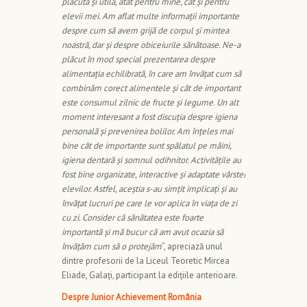
plăcută și utilă, atât pentru mine, cât și pentru
elevii mei. Am aflat multe informații importante
despre cum să avem grijă de corpul și mintea
noastră, dar și despre obiceiurile sănătoase. Ne-a
plăcut în mod special prezentarea despre
alimentația echilibrată, în care am învățat cum să
combinăm corect alimentele și cât de important
este consumul zilnic de fructe și legume. Un alt
moment interesant a fost discuția despre igiena
personală și prevenirea bolilor. Am înțeles mai
bine cât de importante sunt spălatul pe mâini,
igiena dentară și somnul odihnitor. Activitățile au
fost bine organizate, interactive și adaptate vârstei
elevilor. Astfel, aceștia s-au simțit implicați și au
învățat lucruri pe care le vor aplica în viața de zi
cu zi. Consider că sănătatea este foarte
importantă și mă bucur că am avut ocazia să
învățăm cum să o protejăm
”, apreciază unul
dintre profesorii de la Liceul Teoretic Mircea
Eliade, Galați, participant la edițiile anterioare.
Despre Junior Achievement România