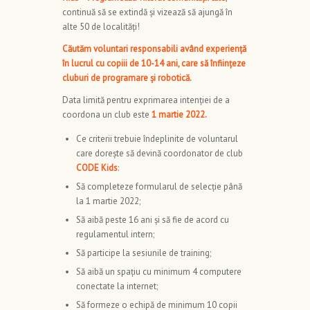
continuă să se extindă și vizează să ajungă în
alte
50 de localități!
Căutăm voluntari responsabili având experiență
în lucrul cu copiii de 10-14 ani, care să înființeze
cluburi de programare și robotică.
Data limită pentru exprimarea intenției de a
coordona un club este
1 martie 2022.
Ce criterii trebuie îndeplinite de voluntarul
care dorește să devină coordonator de club
CODE Kids
:
Să completeze formularul de selecție până
la 1 martie 2022;
Să aibă peste 16 ani și să fie de acord cu
regulamentul intern;
Să participe la sesiunile de training;
Să aibă un spațiu cu minimum 4 computere
conectate la internet;
Să formeze o echipă de minimum 10 copii