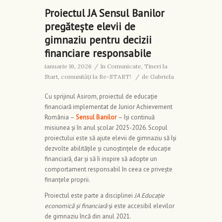
Proiectul JA Sensul Banilor
pregătește elevii de
gimnaziu pentru decizii
financiare responsabile
ianuarie 16, 2026
/
în
Comunicate
,
Tineri la
Start, comunități la Re-START!
/
de
Gabriela
Cu sprijinul Asirom, proiectul de educație
financiară implementat de Junior Achievement
România –
Sensul Banilor
– își continuă
misiunea și în anul școlar 2025-2026. Scopul
proiectului este să ajute elevii de gimnaziu să își
dezvolte abilitățile și cunoștințele de educație
financiară, dar și să îi inspire să adopte un
comportament responsabil în ceea ce privește
finanțele proprii.
Proiectul este parte a disciplinei
JA Educație
economică și financiară
și este accesibil elevilor
de gimnaziu încă din anul 2021.