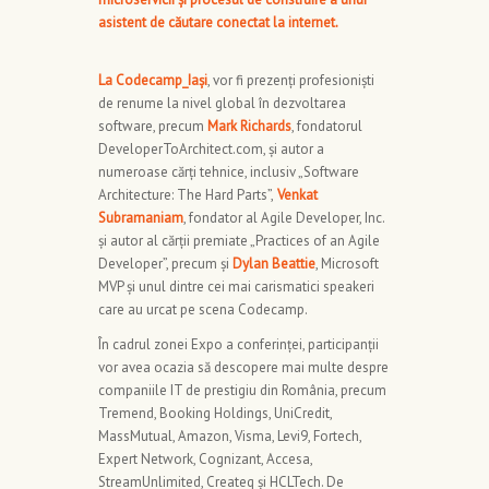
asistent de căutare conectat la internet.
La Codecamp_Iași
, vor fi prezenți profesioniști
de renume la nivel global în dezvoltarea
software, precum
Mark Richards
, fondatorul
DeveloperToArchitect.com, și autor a
numeroase cărți tehnice, inclusiv „Software
Architecture: The Hard Parts”,
Venkat
Subramaniam
, fondator al Agile Developer, Inc.
și autor al cărții premiate „Practices of an Agile
Developer”, precum și
Dylan Beattie
, Microsoft
MVP și unul dintre cei mai carismatici speakeri
care au urcat pe scena Codecamp.
În cadrul zonei Expo a conferinței, participanții
vor avea ocazia să descopere mai multe despre
companiile IT de prestigiu din România, precum
Tremend, Booking Holdings, UniCredit,
MassMutual, Amazon, Visma, Levi9, Fortech,
Expert Network, Cognizant, Accesa,
StreamUnlimited, Createq și HCLTech. De