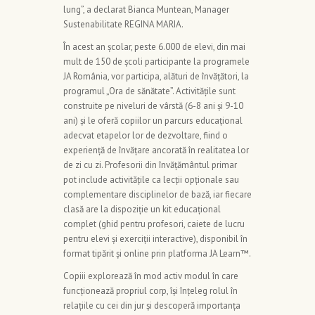
lung”, a declarat Bianca Muntean, Manager
Sustenabilitate REGINA MARIA.
În acest an școlar, peste 6.000 de elevi, din mai
mult de 150 de școli participante la programele
JA România, vor participa, alături de învățători, la
programul „Ora de sănătate”. Activitățile sunt
construite pe niveluri de vârstă (6-8 ani și 9-10
ani) și le oferă copiilor un parcurs educațional
adecvat etapelor lor de dezvoltare, fiind o
experiență de învățare ancorată în realitatea lor
de zi cu zi. Profesorii din învățământul primar
pot include activitățile ca lecții opționale sau
complementare disciplinelor de bază, iar fiecare
clasă are la dispoziție un kit educațional
complet (ghid pentru profesori, caiete de lucru
pentru elevi și exerciții interactive), disponibil în
format tipărit și online prin platforma JA Learn™.
Copiii explorează în mod activ modul în care
funcționează propriul corp, își înțeleg rolul în
relațiile cu cei din jur și descoperă importanța