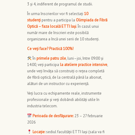
3 și 4, indiferent de programul de studii.
În urma înscrierilor vor fi selectați
10
studenți
pentru a participa la
Olimpiada de Fibră
Optică – faza locală ETTI Iași
. În cazul unui
număr mare de înscrieri este posibilă
organizarea a încă unei serii de 10 studenți.
Ce veți face? Practică 100%!
În
primele patru zile
, luni–joi, între 09:00 și
14:00, veți participa
la ateliere practice intensive
,
unde veți învăța să construiți o rețea completă
de fibră optică, de la centrală până la abonat,
alături de un instructor cu experiență.
Veți lucra cu echipamente reale, instrumente
profesionale și veți dobândi abilități utile în
industria telecom.
Perioada de desfășurare:
23 – 27 februarie
2026
Locație:
sediul facultății ETTI Iași (sala va fi