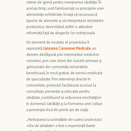
rutinei de igienă pentru menținerea sănătății. În
același timp, sunt familiarizați cu principiile unei
alimentații echilibrate, învață să recunoască
tipurile de alimente și să interpreteze etichetele
produselor, dezvoltând astfel o atitudine
informată față de alegerile lor nutriționale.
Un element de noutate al proiectului îl
reprezintă
lansarea Caravanei Medicale
, un
demers desfășurat prin intermediul medicilor
voluntari, prin care elevii din clasele primare și
gimnaziale din comunități vulnerabile
beneficiază, în mod gratuit, de servicii medicale
de specialitate. Prin intervenții directe în
comunitate, proiectul facilitează accesul la
consultații, prevenție și educație pentru
sănătate, contribuind la reducerea inechităților
în domeniul sănătății și la formarea unei culturi
a prevenției încă din primii ani de viață.
„Participarea la activitățile din cadrul proiectului
«
Ora de sănătate
»
a fost o experiență foarte