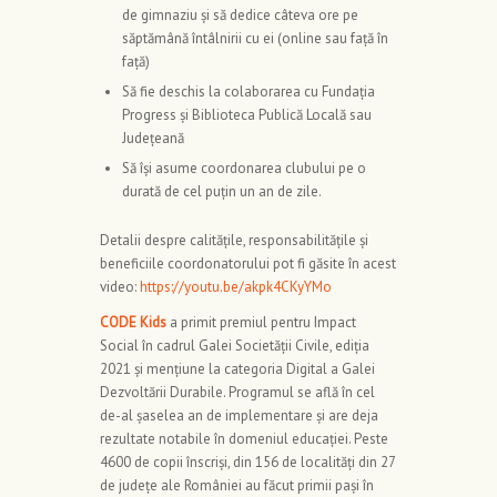
de gimnaziu și să dedice câteva ore pe
săptămână întâlnirii cu ei (online sau față în
față)
Să fie deschis la colaborarea cu Fundația
Progress și Biblioteca Publică Locală sau
Județeană
Să își asume coordonarea clubului pe o
durată de cel puțin un an de zile.
Detalii despre calitățile, responsabilitățile și
beneficiile coordonatorului pot fi găsite în acest
video:
https://youtu.be/akpk4CKyYMo
CODE Kids
a primit premiul pentru Impact
Social în cadrul Galei Societății Civile, ediția
2021 și mențiune la categoria Digital a Galei
Dezvoltării Durabile. Programul se află în cel
de-al șaselea an de implementare și are deja
rezultate notabile în domeniul educației. Peste
4600 de copii înscriși, din 156 de localități din 27
de județe ale României au făcut primii pași în