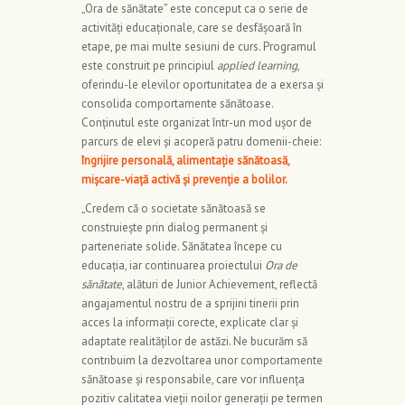
„Ora de sănătate” este conceput ca o serie de
activități educaționale, care se desfășoară în
etape, pe mai multe sesiuni de curs. Programul
este construit pe principiul
applied learning
,
oferindu-le elevilor oportunitatea de a exersa și
consolida comportamente sănătoase.
Conținutul este organizat într-un mod ușor de
parcurs de elevi și acoperă patru domenii-cheie:
îngrijire personală, alimentație sănătoasă,
mișcare-viață activă și prevenție a bolilor.
„Credem că o societate sănătoasă se
construiește prin dialog permanent și
parteneriate solide. Sănătatea începe cu
educația, iar continuarea proiectului
Ora de
sănătate
, alături de Junior Achievement, reflectă
angajamentul nostru de a sprijini tinerii prin
acces la informații corecte, explicate clar și
adaptate realităților de astăzi. Ne bucurăm să
contribuim la dezvoltarea unor comportamente
sănătoase și responsabile, care vor influența
pozitiv calitatea vieții noilor generații pe termen