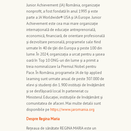
Junior Achievement (JA) România, organizație
nonprofit, a fost fondată în anul 1993 și este
parte a JA Worldwide® USA și JA Europe. Junior
Achievement este cea mai mare organizație
internațională de educație antreprenorială,
economică, financiară, de orientare profesională
și dezvoltare personală, programele sale fiind
urmate în 40 de țări din Europa și peste 100 din
lume. În 2024, organizația a urcat pentru a șasea
oară în Top 10 ONG-uri din lume și a primit a
treia nominalizare la Premiul Nobel pentru
Pace. În România, programele JA de tip applied
learning sunt urmate anual de peste 307.000 de
elevi și studenți din 1.900 instituții de învățământ
și se desfășoară local în parteneriat cu
Ministerul Educației, instituțiile de învățământ și
comunitatea de afaceri. Mai multe detalii sunt
disponibile pe
https://www.jaromania.org
Despre Regina Maria
Rețeaua de sănătate REGINA MARIA este un