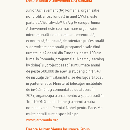
Despre Junior Achievement (JA) România
Junior Achievement (JA) România, organizație
nonprofit, a fost fondată în anul 1993 și este
parte a JA Worldwide® USA și JA Europe. Junior
Achievement este cea mai mare organizație
internațională de educație antreprenorială,
economică, financiară, de orientare profesională
și dezvoltare personală, programele sale fiind
urmate în 42 de țări din Europa și peste 100 din
lume. În România, programele JA de tip „learning
by doing“ și „project based” sunt urmate anual
de peste 300.000 de elevi și studenți din 1.949
de instituții de învățământ și se desfășoară local
în parteneriat cu Ministerul Educației, instituțiile
de învățământ și comunitatea de afaceri. În
2025, organizația a urcat pentru a șaptea oară în
Top 10 ONG-uri din lume și a primit a patra
nominalizare la Premiul Nobel pentru Pace. Mai
multe detalii sunt disponibile pe
www.jaromania.org
Despre Asirom Vienna Insurance Group