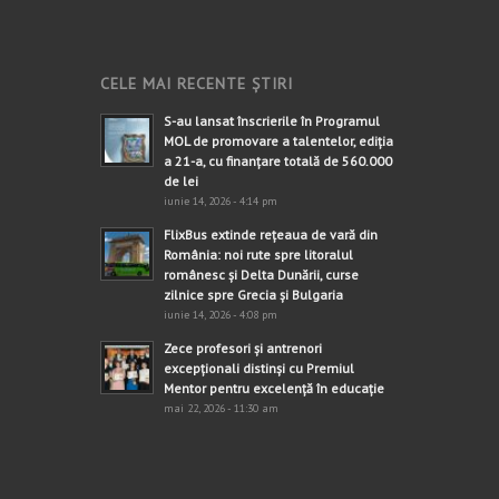
CELE MAI RECENTE ȘTIRI
S-au lansat înscrierile în Programul
MOL de promovare a talentelor, ediția
a 21-a, cu finanțare totală de 560.000
de lei
iunie 14, 2026 - 4:14 pm
FlixBus extinde rețeaua de vară din
România: noi rute spre litoralul
românesc și Delta Dunării, curse
zilnice spre Grecia și Bulgaria
iunie 14, 2026 - 4:08 pm
Zece profesori și antrenori
excepționali distinși cu Premiul
Mentor pentru excelență în educație
mai 22, 2026 - 11:30 am