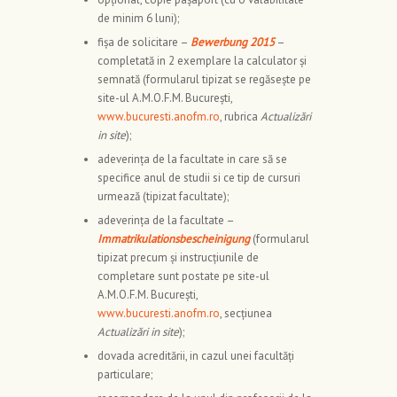
de minim 6 luni);
fișa de solicitare –
Bewerbung 2015
–
completată in 2 exemplare la calculator și
semnată (formularul tipizat se regăsește pe
site-ul A.M.O.F.M. București,
www.bucuresti.anofm.ro
, rubrica
Actualizări
in site
);
adeverința de la facultate in care să se
specifice anul de studii si ce tip de cursuri
urmează (tipizat facultate);
adeverința de la facultate –
Immatrikulationsbescheinigung
(formularul
tipizat precum și instrucțiunile de
completare sunt postate pe site-ul
A.M.O.F.M. București,
www.bucuresti.anofm.ro
, secțiunea
Actualizări in site
);
dovada acreditării, in cazul unei facultăți
particulare;