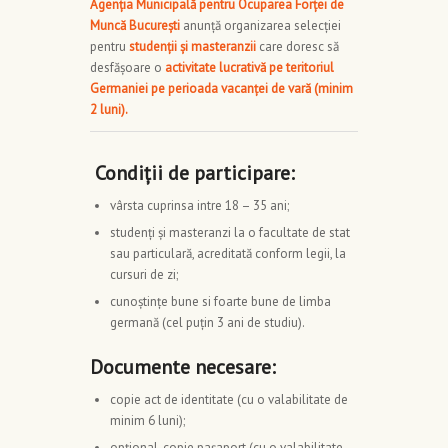
Agenția Municipală pentru Ocuparea Forței de
Muncă București
anunță organizarea selecției
pentru
studenții și masteranzii
care doresc să
desfășoare o
activitate lucrativă pe teritoriul
Germaniei pe perioada vacanței de vară (minim
2 luni).
Condiții de participare:
vârsta cuprinsa intre 18 – 35 ani;
studenți și masteranzi la o facultate de stat
sau particulară, acreditată conform legii, la
cursuri de zi;
cunoștințe bune si foarte bune de limba
germană (cel puțin 3 ani de studiu).
Documente necesare:
copie act de identitate (cu o valabilitate de
minim 6 luni);
opțional, copie pașaport (cu o valabilitate