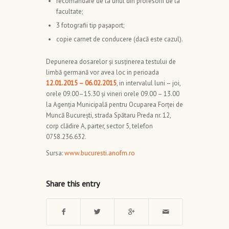
recomandare de la unul din profesorii de la
facultate;
3 fotografii tip pașaport;
copie carnet de conducere (dacă este cazul).
Depunerea dosarelor și susținerea testului de
limbă germană vor avea loc in perioada
12.01.2015 – 06.02.2015
, in intervalul luni – joi,
orele 09.00–15.30 și vineri orele 09.00 – 13.00
la Agenția Municipală pentru Ocuparea Forței de
Muncă București, strada Spătaru Preda nr. 12,
corp clădire A, parter, sector 5, telefon
0758.236.632.
Sursa:
www.bucuresti.anofm.ro
Share this entry