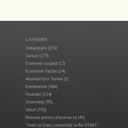
CATEGORII
Comunicate
(176)
Cursuri
(173)
Economie socială
(12)
Ecoturism Tazlău
(24)
Anunturi Eco Tazlau
(1)
Evenimente
(406)
Finanţări
(324)
Internship
(95)
Joburi
(703)
Resurse pentru afacerea ta
(41)
Tineri la Start, comunități la Re-START!