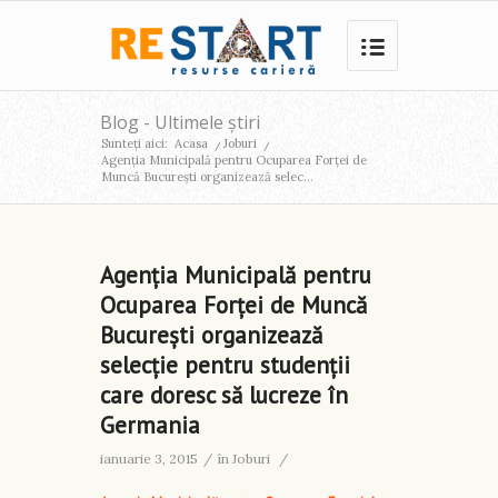
Blog - Ultimele știri
Sunteți aici:
Acasa
/
Joburi
/
Agenția Municipală pentru Ocuparea Forței de
Muncă București organizează selec...
Agenția Municipală pentru
Ocuparea Forței de Muncă
București organizează
selecție pentru studenții
care doresc să lucreze în
Germania
ianuarie 3, 2015
/
în
Joburi
/