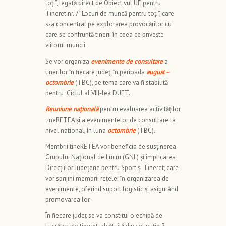
toți”, legată direct de Obiectivul UE pentru
Tineret nr. 7 ”Locuri de muncă pentru toți”, care
s-a concentrat pe explorarea provocărilor cu
care se confruntă tinerii în ceea ce privește
viitorul muncii.
Se vor organiza
evenimente de consultare
a
tinerilor în fiecare județ, în perioada
august –
octombrie
(TBC), pe tema care va fi stabilită
pentru Ciclul al VIII-lea DUET.
Reuniune națională
pentru evaluarea activităților
tineRETEA și a evenimentelor de consultare la
nivel national, în luna
octombrie
(TBC).
Membrii tineRETEA vor beneficia de susținerea
Grupului Naţional de Lucru (GNL) și implicarea
Direcțiilor Județene pentru Sport și Tineret, care
vor sprijini membrii rețelei în organizarea de
evenimente, oferind suport logistic și asigurând
promovarea lor.
În fiecare județ se va constitui o echipă de