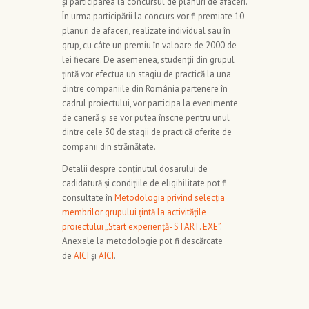
și participarea la concursul de planuri de afaceri.
În urma participării la concurs vor fi premiate 10
planuri de afaceri, realizate individual sau în
grup, cu câte un premiu în valoare de 2000 de
lei fiecare. De asemenea, studenții din grupul
țintă vor efectua un stagiu de practică la una
dintre companiile din România partenere în
cadrul proiectului, vor participa la evenimente
de carieră și se vor putea înscrie pentru unul
dintre cele 30 de stagii de practică oferite de
companii din străinătate.
Detalii despre conținutul dosarului de
cadidatură și condițiile de eligibilitate pot fi
consultate în
Metodologia privind selecția
membrilor grupului țintă la activitățile
proiectului „Start experiență- START. EXE”
.
Anexele la metodologie pot fi descărcate
de
AICI
și
AICI
.