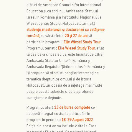
alături de American Councils for International
Education și cu sprijinul Ambasadei Statului
Israel în România și a Institutului Național Elie
Wiesel pentru Studiul Holocaustului invită
studenții, masteranzii și doctoranzii cu cetățenie
română
, cu vârsta între
20 și 27 de ani
să
participe în programul
Elie Wiesel Study Tour
.
Programul tematic
Elie Wiesel Study Tour
, aflat
la cea de-a cincea ediție, este finanțat de către
Ambasada Statelor Unite în România și
Ambasada Regatului Țărilor de Jos în România și
își propune să ofere studenților interesați de
tematica drepturilor omului și de istoria
Holocaustului, ocazia de a înțelege mai multe
despre aceste subiecte și de a aprofunda
cunoștințele deținute.
Programul oferă
15 de burse complete
ce
acoperă integral costurile participării în
program, în perioada
18-29 August 2022
.
Ediția din acest an va include vizite la Casa