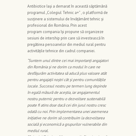
Antibiotice Iași a demarat în această săptămână
programul „Colegiul Tehnic a+” , o platformă de
susținere a sistemului de învățământ tehnic și
profesional din România. Prin acest
program compania își propune să organizeze
sesiuni de intership prin care să investească în
pregătirea persoanelor din mediul rural pentru
activitățile tehnice din cadrul companiei.
“Suntem unul dintre cei mai importanți angajatori
din România și ne dorim ca modul în care ne
desfășurăm activitatea să aducă plus valoare atât
pentru angajații noștri cât și pentru comunitățile
locale. Succesul nostru pe termen lung depinde
în egală măsură de aceștia, iar angajamentul
nostru puternic pentru o dezvoltare sustenabilă
poate fi atins doar dacă cei din jurul nostru cresc
odată cu noi. Prin implementarea unei asemenea
inițiative ne dorim să contribuim la dezvoltarea
socială și economică a grupurilor vulnerabile din
mediul rural.