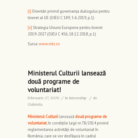
[i]
Orientări privind guvernanța dialogului pentru
tineret al UE (OJEU C 189, 5.6.2019, p.1)
[ii]
Strategia Uniunii Europene pentru tineret
2019-2027 (OJEU C 456, 18.12.2018, p.1)
Sursa:
www.mts.ro
Ministerul Culturii lansează
două programe de
voluntariat!
februarie 27, 2020
/
în
Internship
/
de
Gabriela
Ministerul Culturii
lansează
două programe de
voluntariat
, în condiţiile Legii nr.78/2014 privind
reglementarea activităţii de voluntariat în
România, care se vor desfăşura în cadrul