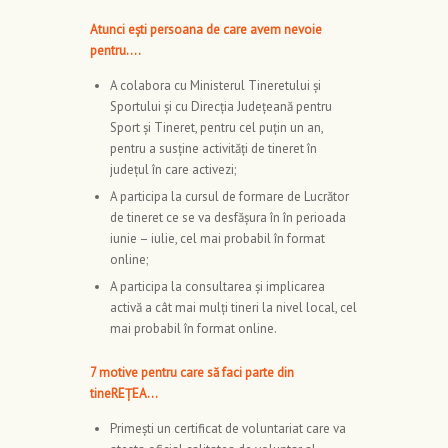
Atunci ești persoana de care avem nevoie
pentru….
A colabora cu Ministerul Tineretului și
Sportului și cu Direcția Județeană pentru
Sport și Tineret, pentru cel puțin un an,
pentru a susține activități de tineret în
județul în care activezi;
A participa la cursul de formare de Lucrător
de tineret ce se va desfășura în în perioada
iunie – iulie, cel mai probabil în format
online;
A participa la consultarea şi implicarea
activă a cât mai mulţi tineri la nivel local, cel
mai probabil în format online.
7 motive pentru care să faci parte din
tineREȚEA…
Primeşti un certificat de voluntariat care va