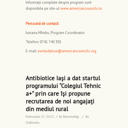
Informații complete despre program sunt
disponibile pe site-ul
www.americancouncils.ro
.
Persoană de contact:
Iuniana Mîndru, Program Coordinator
Telefon: 0741 740 301
E-mail:
ewstudytour@americancouncils.org
Antibiotice Iași a dat startul
programului “Colegiul Tehnic
a+” prin care își propune
recrutarea de noi angajați
din mediul rural
februarie 17, 2022
/
în
Internship
/
de
Gabriela