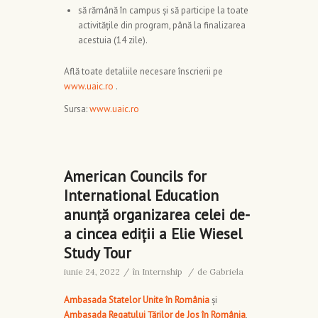
să rămână în campus și să participe la toate
activitățile din program, până la finalizarea
acestuia (14 zile).
Află toate detaliile necesare înscrierii pe
www.uaic.ro
.
Sursa:
www.uaic.ro
American Councils for
International Education
anunță organizarea celei de-
a cincea ediții a Elie Wiesel
Study Tour
iunie 24, 2022
/
în
Internship
/
de
Gabriela
Ambasada Statelor Unite în România
și
Ambasada Regatului Țărilor de Jos în România
,