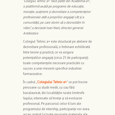
“
Colegiul Tehnic a+” face parte din “Academia a+”,
o platformă axată pe programe de educație,
inovație, susținere și dezvoltare a competențelor
profesionale atât a propriilor angajați cât și a
comunității, pe care dorim să o dezvoltăm în
viitor”, a declarat Ioan Nani, director general
Antibiotice
Colegiul Tehnic a+ este structurat pe ateliere de
dezvoltare profesională, o îmbinare echilibrată
între teorie și practică, ce va asigura
potențialilor angajați (circa 25 de participanți)
toate competențele necesare practicării cu
succes a unei meseriii specifice industriei
farmaceutice.
În cadrul „
Colegiului Tehnic a+
” se pot înscrie
persoane cu studii medii, cu sau fără
bacalaureat, din localitățile rurale limitrofe
Iașului, interesate să învețe și să evolueze
profesional. Pe parcursul celor 6 luni ale
programului de intership, participanții vor avea
acces gratuit la toate resursele materiale ale