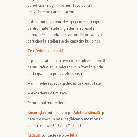
beneficiarii noștri– sesiuni foto pentru
activitățile pe care le facem
– ilustrații și graphic design ( creație și input
pentru materialele și ghidurile adresate
comunității de refugiați, autorităților care vor
participa la atelierele de capacity building)
Ce oferim la schimb?
– posibilitatea de a avea o contribuție directă
pentru refugiații și migranții din România prin
participarea la proiectele noastre
– un mediu receptiv și dechis la creativitate
– experiență de muncă
Pentru mai multe detalii:
București:
contacteaz-o pe
Adelina Băncilă
, pe
care o găsești la adelina@icarfoundation.ro
sau la telefon +40 21 321 22 21.
Rădăuți:
contacteaz-o
pe
Iulia