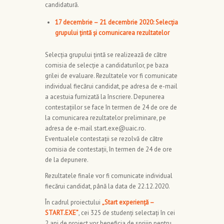
candidatură.
17 decembrie – 21 decembrie 2020: Selecția
grupului țintă și comunicarea rezultatelor
Selecția grupului țintă se realizează de către
comisia de selecție a candidaturilor, pe baza
grilei de evaluare. Rezultatele vor fi comunicate
individual fiecărui candidat, pe adresa de e-mail
a acestuia furnizată la înscriere. Depunerea
contestaţiilor se face în termen de 24 de ore de
la comunicarea rezultatelor preliminare, pe
adresa de e-mail start.exe@uaic.ro.
Eventualele contestații se rezolvă de către
comisia de contestații, în termen de 24 de ore
de la depunere.
Rezultatele finale vor fi comunicate individual
fiecărui candidat, până la data de 22.12.2020.
În cadrul proiectului
„Start experienţă –
START.EXE”
, cei 325 de studenți selectați în cei
2 ani de proiect vor beneficia de sprijin pentru