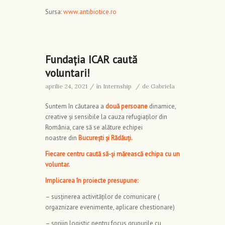
Sursa:
www.antibiotice.ro
Fundația ICAR caută
voluntari!
aprilie 24, 2021
/
în
Internship
/
de
Gabriela
Suntem în căutarea a
două persoane
dinamice,
creative și sensibile la cauza refugiaților din
România, care să se alăture echipei
noastre din
București și Rădăuți.
Fiecare centru caută să-și mărească echipa cu un
voluntar.
Implicarea în proiecte presupune:
– susținerea activităților de comunicare (
orgaznizare evenimente, aplicare chestionare)
– sprijin logistic pentru focus grupurile cu