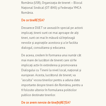
România (USR), Organizația de tineret – Blocul
Național Sindical (OT-BNS) și Federația YMCA
România.
De ce tineREȚEA?
Deoarece DUET se axează în special pe actorii
implicați, tinerii sunt cei mai aproape de alți
tineri, sunt cei mai în măsură să înțeleagă
nevoile și aspirațiile acestora și a le facilita
dialogul, consultarea și educarea.
De aceea, credem în formarea unui număr cât
mai mare de lucrători de tineret care să fie
implicați activ în extinderea şi promovarea
Dialogului cu Tinerii la nivel local, naţional şi
european. Acesta, lucrătorul de tineret, va
”asculta” vocea tinerilor pentru a aduna date
importante despre tinerii din România, pentru a
fi folosite ulterior în formularea politicilor
publice destinate tinerilor.
De ce avem nevoie de tine(în)REȚEA?