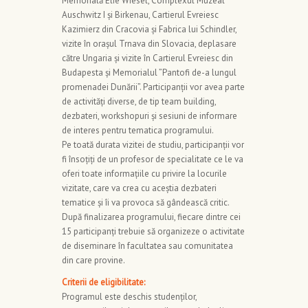
Memorială Elie Wiesel, Complexul Muzeal
Auschwitz I și Birkenau, Cartierul Evreiesc
Kazimierz din Cracovia și Fabrica lui Schindler,
vizite în orașul Trnava din Slovacia, deplasare
către Ungaria și vizite în Cartierul Evreiesc din
Budapesta și Memorialul ”Pantofi de-a lungul
promenadei Dunării”. Participanții vor avea parte
de activităţi diverse, de tip team building,
dezbateri, workshopuri şi sesiuni de informare
de interes pentru tematica programului.
Pe toată durata vizitei de studiu, participanții vor
fi însoțiți de un profesor de specialitate ce le va
oferi toate informațiile cu privire la locurile
vizitate, care va crea cu aceștia dezbateri
tematice și îi va provoca să gândească critic.
După finalizarea programului, fiecare dintre cei
15 participanți trebuie să organizeze o activitate
de diseminare în facultatea sau comunitatea
din care provine.
Criterii de eligibilitate:
Programul este deschis studenților,