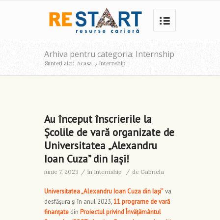
Arhiva pentru categoria: Internship
Sunteți aici:
Acasa
/
Internship
Au început înscrierile la
Școlile de vară organizate de
Universitatea „Alexandru
Ioan Cuza” din Iași!
iunie 7, 2023
/
în
Internship
/
de
Gabriela
Universitatea „Alexandru Ioan Cuza din Iași”
va
desfășura și în anul 2023,
11 programe de vară
finanțate
din
Proiectul privind Învățământul