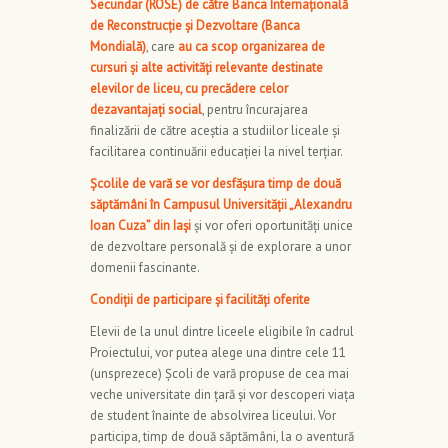
Secundar (ROSE) de către Banca Internațională
de Reconstrucție și Dezvoltare (Banca
Mondială)
, care
au ca scop organizarea de
cursuri și alte activități relevante destinate
elevilor de liceu, cu precădere celor
dezavantajați social
, pentru încurajarea
finalizării de către aceștia a studiilor liceale și
facilitarea continuării educației la nivel terțiar.
Școlile de vară se vor desfășura timp de două
săptămâni în Campusul Universității „Alexandru
Ioan Cuza” din Iaşi
și vor oferi oportunități unice
de dezvoltare personală și de explorare a unor
domenii fascinante.
Condiții de participare și facilități oferite
Elevii de la unul dintre liceele eligibile în cadrul
Proiectului, vor putea alege una dintre cele 11
(unsprezece) Școli de vară propuse de cea mai
veche universitate din țară și vor descoperi viaţa
de student înainte de absolvirea liceului. Vor
participa, timp de două săptămâni, la o aventură