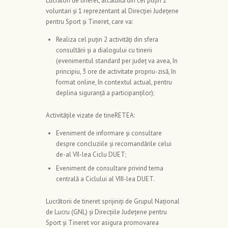
Lucrători de tineret, alcătuită din cel puțin 2
voluntari și 1 reprezentant al Direcției Județene
pentru Sport și Tineret, care va:
Realiza cel puţin 2 activităţi din sfera
consultării și a dialogului cu tinerii
(evenimentul standard per județ va avea, în
principiu, 3 ore de activitate propriu-zisă, în
format online, în contextul actual, pentru
deplina siguranță a participanților);
Activitățile vizate de tineRETEA:
Eveniment de informare și consultare
despre concluziile și recomandările celui
de-al VII-lea Ciclu DUET;
Eveniment de consultare privind tema
centrală a Ciclului al VIII-lea DUET.
Lucrătorii de tineret sprijiniți de Grupul Naţional
de Lucru (GNL) și Direcțiile Județene pentru
Sport și Tineret vor asigura promovarea