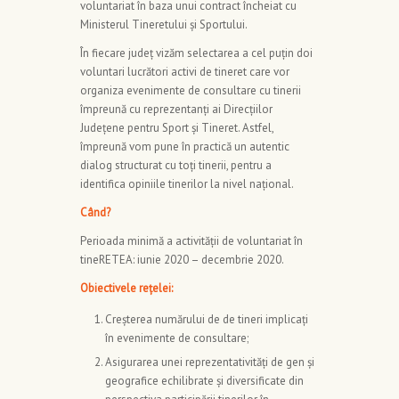
voluntariat în baza unui contract încheiat cu
Ministerul Tineretului și Sportului.
În fiecare județ vizăm selectarea a cel puțin doi
voluntari lucrători activi de tineret care vor
organiza evenimente de consultare cu tinerii
împreună cu reprezentanți ai Direcțiilor
Județene pentru Sport și Tineret. Astfel,
împreună vom pune în practică un autentic
dialog structurat cu toți tinerii, pentru a
identifica opiniile tinerilor la nivel național.
Când?
Perioada minimă a activității de voluntariat în
tineRETEA: iunie 2020 – decembrie 2020.
Obiectivele rețelei:
Creşterea numărului de de tineri implicați
în evenimente de consultare;
Asigurarea unei reprezentativități de gen și
geografice echilibrate și diversificate din