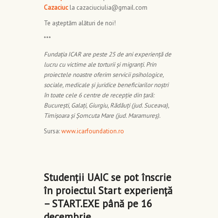
Cazaciuc
la cazaciuciulia@gmail.com
Te așteptăm alături de noi!
***
Fundația ICAR are peste 25 de ani experiență de
lucru cu victime ale torturii și migranți. Prin
proiectele noastre oferim servicii psihologice,
sociale, medicale și juridice beneficiarilor noștri
în toate cele 6 centre de recepție din țară:
București, Galați, Giurgiu, Rădăuți (jud. Suceava),
Timișoara și Șomcuta Mare (jud. Maramureș).
Sursa:
www.icarfoundation.ro
Studenții UAIC se pot înscrie
în proiectul Start experiență
– START.EXE până pe 16
decembrie