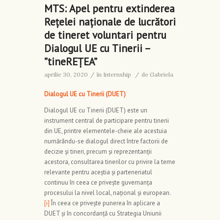
MTS: Apel pentru extinderea
Rețelei naționale de lucrători
de tineret voluntari pentru
Dialogul UE cu Tinerii –
”tineREȚEA”
aprilie 30, 2020
/
în
Internship
/
de
Gabriela
Dialogul UE cu Tinerii (DUET)
Dialogul UE cu Tinerii (DUET) este un
instrument central de participare pentru tinerii
din UE, printre elementele-cheie ale acestuia
numărându-se dialogul direct între factorii de
decizie și tineri, precum și reprezentanții
acestora, consultarea tinerilor cu privire la teme
relevante pentru aceștia și parteneriatul
continuu în ceea ce privește guvernanța
procesului la nivel local, național și european.
[i]
În ceea ce privește punerea în aplicare a
DUET și în concordanță cu Strategia Uniunii