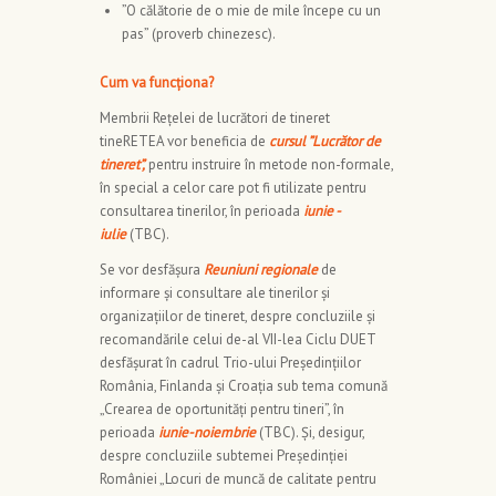
”O călătorie de o mie de mile începe cu un
pas” (proverb chinezesc).
Cum va funcționa?
Membrii Rețelei de lucrători de tineret
tineRETEA vor beneficia de
cursul ”Lucrător de
tineret”,
pentru instruire în metode non-formale,
în special a celor care pot fi utilizate pentru
consultarea tinerilor, în perioada
iunie -
iulie
(TBC).
Se vor desfășura
Reuniuni regionale
de
informare și consultare ale tinerilor și
organizațiilor de tineret, despre concluziile și
recomandările celui de-al VII-lea Ciclu DUET
desfășurat în cadrul Trio-ului Președințiilor
România, Finlanda și Croația sub tema comună
„Crearea de oportunități pentru tineri”, în
perioada
iunie-noiembrie
(TBC). Și, desigur,
despre concluziile subtemei Președinției
României „Locuri de muncă de calitate pentru