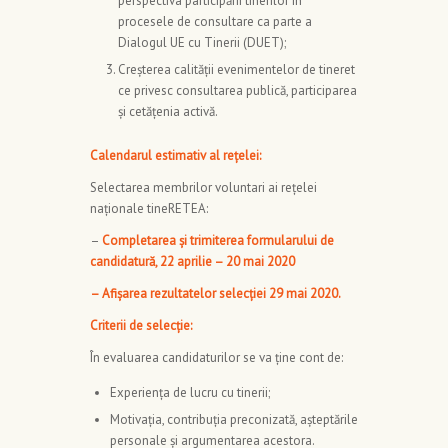
perspectiva participării tinerilor în
procesele de consultare ca parte a
Dialogul UE cu Tinerii (DUET);
Creşterea calităţii evenimentelor de tineret
ce privesc consultarea publică, participarea
și cetățenia activă.
Calendarul estimativ al rețelei:
Selectarea membrilor voluntari ai rețelei
naționale tineRETEA:
–
Completarea și trimiterea
formularului de
candidatură
, 22 aprilie – 20 mai 2020
– Afișarea rezultatelor selecției 29 mai 2020.
Criterii de selecţie:
În evaluarea candidaturilor se va ţine cont de:
Experiența de lucru cu tinerii;
Motivația, contribuția preconizată, așteptările
personale și argumentarea acestora.