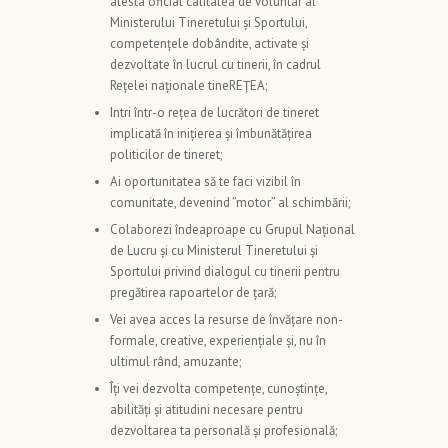
atesta oficial calitatea de voluntar al
Ministerului Tineretului şi Sportului,
competențele dobândite, activate și
dezvoltate în lucrul cu tinerii, în cadrul
Rețelei naționale tineREȚEA;
Intri într-o reţea de lucrători de tineret
implicată în inițierea și îmbunătăţirea
politicilor de tineret;
Ai oportunitatea să te faci vizibil în
comunitate, devenind ”motor” al schimbării;
Colaborezi îndeaproape cu Grupul Naţional
de Lucru şi cu Ministerul Tineretului şi
Sportului privind dialogul cu tinerii pentru
pregătirea rapoartelor de țară;
Vei avea acces la resurse de învățare non-
formale, creative, experiențiale și, nu în
ultimul rând, amuzante;
Îți vei dezvolta competențe, cunoștințe,
abilităţi și atitudini necesare pentru
dezvoltarea ta personală şi profesională;