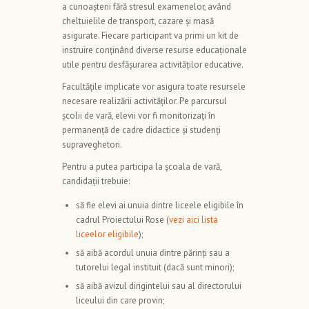
a cunoașterii fără stresul examenelor, având
cheltuielile de transport, cazare și masă
asigurate. Fiecare participant va primi un kit de
instruire conținând diverse resurse educaționale
utile pentru desfășurarea activităților educative.
Facultățile implicate vor asigura toate resursele
necesare realizării activităților. Pe parcursul
școlii de vară, elevii vor fi monitorizați în
permanență de cadre didactice și studenți
supraveghetori.
Pentru a putea participa la școala de vară,
candidații trebuie:
să fie elevi ai unuia dintre liceele eligibile în
cadrul Proiectului Rose (
vezi aici lista
liceelor eligibile
);
să aibă acordul unuia dintre părinți sau a
tutorelui legal instituit (dacă sunt minori);
să aibă avizul dirigintelui sau al directorului
liceului din care provin;