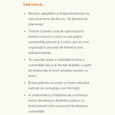
Dacă crezi că…
:
Nevoile, așteptările şi drepturile tinerilor nu
sunt doar teme de discurs, cât domenii de
intervenție;
Trebuie să ținem cont de opinia tuturor
tinerilor, inclusiv a celor cu mai puține
oportunități, precum și a celor care nu sunt
organizați în asociații de tineret și sunt
subreprezentați;
Te consideri parte a schimbării în bine a
comunităţii tale și îți dorești să dedici o parte
din timpul tău, în mod voluntar, lucrului cu
tinerii;
Îți face plăcere să lucrezi cu tinerii utilizând
metode de consultare non-formală;
Ai creativitatea şi hotărârea de a mobiliza
factori decidenți în dezbateri publice cu
tinerii privind rolul acestora în bunăstarea
comunității.