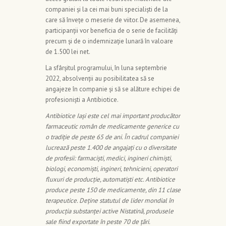
companiei și la cei mai buni specialiști de la
care să învețe o meserie de viitor. De asemenea,
participanții vor beneficia de o serie de facilități
precum și de o indemnizație lunară în valoare
de 1.500 lei net.
La sfârșitul programului, în luna septembrie
2022, absolvenții au posibilitatea să se
angajeze în companie și să se alăture echipei de
profesioniști a Antibiotice.
Antibiotice Iași este cel mai important producător
farmaceutic român de medicamente generice cu
o tradiție de peste 65 de ani. În cadrul companiei
lucrează peste 1.400 de angajați cu o diversitate
de profesii: farmaciști, medici, ingineri chimiști,
biologi, economiști, ingineri, tehnicieni, operatori
fluxuri de producție, automatiști etc. Antibiotice
produce peste 150 de medicamente, din 11 clase
terapeutice. Deține statutul de lider mondial în
producția substanței active Nistatină, produsele
sale fiind exportate în peste 70 de țări.