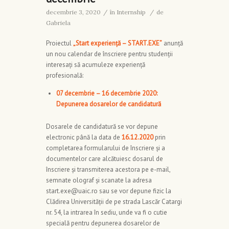
decembrie 3, 2020
/
în
Internship
/
de
Gabriela
Proiectul
„Start experienţă – START.EXE”
anunță
un nou calendar de înscriere pentru studenții
interesați să acumuleze experiență
profesională:
07 decembrie – 16 decembrie 2020:
Depunerea dosarelor de candidatură
Dosarele de candidatură se vor depune
electronic până la data de
16.12.2020
prin
completarea formularului de înscriere și a
documentelor care alcătuiesc dosarul de
înscriere și transmiterea acestora pe e-mail,
semnate olograf și scanate la adresa
start.exe@uaic.ro sau se vor depune fizic la
Clădirea Universității de pe strada Lascăr Catargi
nr. 54, la intrarea în sediu, unde va fi o cutie
specială pentru depunerea dosarelor de