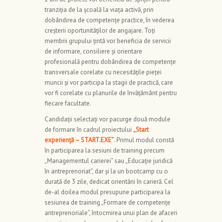
tranziţia de la şcoală la viaţa activă, prin
dobândirea de competenţe practice, în vederea
creşterii oportunităţilor de angajare. Toţi
membrii grupului ţintă vor beneficia de servicii
de informare, consiliere și orientare
profesională pentru dobândirea de competențe
transversale corelate cu necesitățile pieței
muncii şi vor participa la stagii de practică, care
vor fi corelate cu planurile de învăţământ pentru
fiecare facultate.
Candidații selectați vor pacurge două module
de formare în cadrul proiectului
„Start
experienţă – START.EXE”
. Primul modul constă
în participarea la sesiuni de training precum
„Managementul carierei” sau „Educație juridică
în antreprenoriat”, dar și la un bootcamp cu o
durată de 3 zile, dedicat orientării în carieră. Cel
de-al doilea modul presupune participarea la
sesiunea de training „Formare de competențe
antreprenoriale”, întocmirea unui plan de afaceri