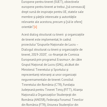
Europene pentru tineret (SUET), obiectivele
europene pentru tineret ar trebui „[să servească]
drept sursă de inspirație pentru UE, statele sale
membre și părțile interesate și autoritățile
relevante ale acestora, precum și [să le ofere]
orientări”
[ii]
Acest dialog structurat cu tinerii și organizațiile
de tineret este implementat, în cadrul
proiectului ”Grupurile Naționale de Lucru –
Dialogul structurat cu tinerii și organizațiile de
tineret, 2019-2020”, co-finanțat de Comisia
Europeană prin programul Erasmus+, de către
Grupul Naţional de Lucru (GNL), alcătuit din
Ministerul Tineretului și Sportului și
reprezentanţi relevanți ai unor organizaţii
neguvernamentale de tineret: Consiliul
Tineretului din România (CTR), Fundația
Județeană pentru Tineret Timiș (FITT), Alianța
Națională a Organizațiilor Studențești din
România (ANOSR), Federația Forumul Tinerilor
din România (FTR), Uniunea Studenților din