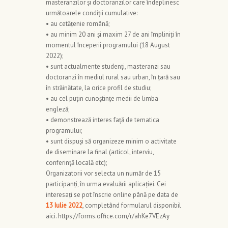
masteranzilor și doctoranzilor care îndeplinesc
următoarele condiții cumulative:
• au cetățenie română;
• au minim 20 ani și maxim 27 de ani împliniți în
momentul începerii programului (18 August
2022);
• sunt actualmente studenți, masteranzi sau
doctoranzi în mediul rural sau urban, în țară sau
în străinătate, la orice profil de studiu;
• au cel puțin cunoștințe medii de limba
engleză;
• demonstrează interes față de tematica
programului;
• sunt dispuși să organizeze minim o activitate
de diseminare la final (articol, interviu,
conferință locală etc);
Organizatorii vor selecta un număr de 15
participanți, în urma evaluării aplicației. Cei
interesați se pot înscrie online până pe data de
13 Iulie 2022
, completând formularul disponibil
aici. https://forms.office.com/r/ahKe7VEzAy