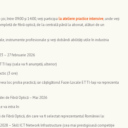
–joi, între 09:00 și 14:00, veți participa
la ateliere practice intensive
, unde veți
ompletă de fibră optică, de la centrală până la abonat, alături de un
e, instrumente profesionale și veți dobândi abilități utile în industria
3 – 27 februarie 2026
TTI Iași (sala va fi anunțată, ulterior)
ctic (3 ore)
avea loc proba practică, iar câștigătorul Fazei Locale ETTI-Iași va reprezenta
ei de Fibră Optică – Mai 2026
e va intra în:
de Fibră Optică, din care va fi selectat reprezentantul României la:
2028 – Skill ICT Network Infrastructure (cea mai prestigioasă competiție