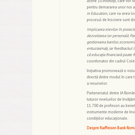
active 10 instituții, care vor
pentru demararea unor noi ac
in Education,
care va avea loc 
procesul de înscriere sunt di
Implicarea elevilor în proiect
dezvoltarea lor personală. Par
gestionarea banilor, economisire
entuziasmați, iar feedbackul l
că educația financiară poate fi 
coordonator din cadrul Cole
Inițiativa promovează o viziu
directă dintre modul în care t
a resurselor.
Parteneriatul dintre JA Român
tuturor nivelurilor de învățăm
11.700 de profesori au benefi
instrumente moderne de învăț
condițiilor educaționale.
Despre Raiffeisen Bank Rom