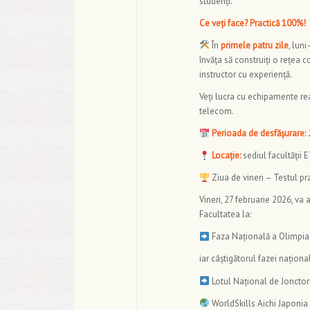
studenți.
Ce veți face? Practică 100%!
În
primele patru zile
, luni
învăța să construiți o rețea c
instructor cu experiență.
Veți lucra cu echipamente real
telecom.
Perioada de desfășurare:
2
Locație:
sediul facultății E
Ziua de vineri – Testul pra
Vineri, 27 februarie 2026, va 
Facultatea la:
Faza Națională a Olimpiad
iar câștigătorul fazei național
Lotul Național de Jonctori 
WorldSkills Aichi Japonia 