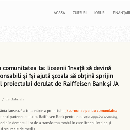
ACASĂ
CURSURI
JOBURI
FINANȚĂRI
comunitatea ta: liceenii învață să devină
sabili și își ajută școala să obțină sprijin
l proiectului derulat de Raiffeisen Bank și JA
/
de
Gabriela
ia lansează a treia ediție a proiectului „
Eco-nomie pentru comunitatea
n cadrul parteneriatului cu Raiffeisen Bank pentru educația
applied learning,
iceele în demersul lor de a transforma modul în care liceenii înțeleg și
și resursele de mediu.