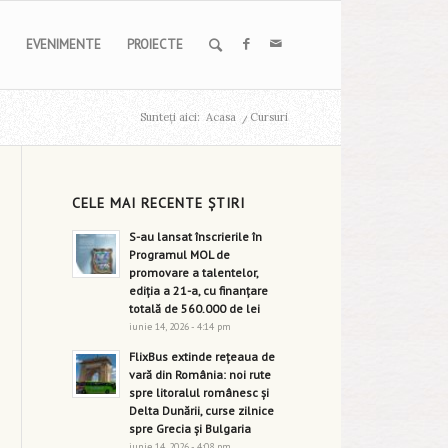
EVENIMENTE
PROIECTE
Sunteți aici:
Acasa
/
Cursuri
CELE MAI RECENTE ȘTIRI
S-au lansat înscrierile în
Programul MOL de
promovare a talentelor,
ediția a 21-a, cu finanțare
totală de 560.000 de lei
iunie 14, 2026 - 4:14 pm
FlixBus extinde rețeaua de
vară din România: noi rute
spre litoralul românesc și
Delta Dunării, curse zilnice
spre Grecia și Bulgaria
iunie 14, 2026 - 4:08 pm