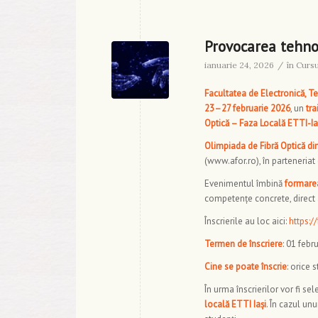
Provocarea tehnol
ianuarie 24, 2026
/
în
Cursu
Facultatea de Electronică, Te
23–27 februarie 2026
, un
tra
Optică – Faza Locală ETTI-Ia
Olimpiada de Fibră Optică d
(www.afor.ro), în parteneriat
Evenimentul îmbină
formarea
competențe concrete, direct
Înscrierile au loc aici:
https:
Termen de înscriere
: 01 febr
Cine se poate înscrie
: orice 
În urma înscrierilor vor fi sel
locală ETTI Iași
. În cazul un