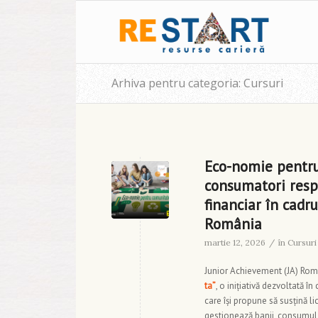
Arhiva pentru categoria: Cursuri
Eco-nomie pentru 
consumatori respon
financiar în cadru
România
martie 12, 2026
/
în
Cursuri
Junior Achievement (JA) Român
ta”
, o inițiativă dezvoltată î
care își propune să susțină l
gestionează banii, consumul 