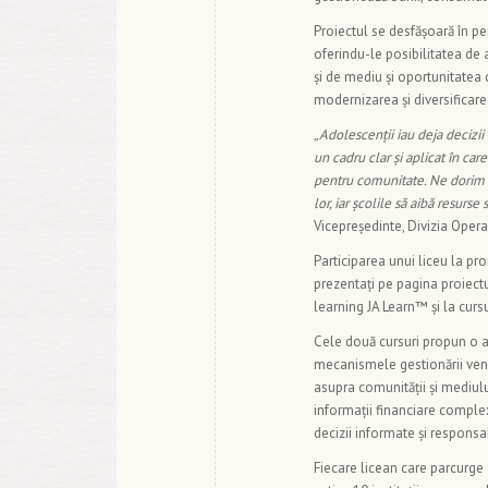
Proiectul se desfășoară în pe
oferindu-le posibilitatea de
și de mediu și oportunitatea d
modernizarea și diversificare
„
Adolescenții iau deja decizii 
un cadru clar și aplicat în ca
pentru comunitate. Ne dorim ca
lor, iar școlile să aibă resurs
Vicepreședinte, Divizia Opera
Participarea unui liceu la p
prezentați pe pagina proiectul
learning JA Learn™ și la cursu
Cele două cursuri propun o a
mecanismele gestionării venit
asupra comunității și mediului
informații financiare complex
decizii informate și responsa
Fiecare licean care parcurge 