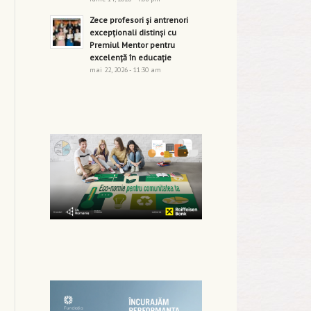
Zece profesori și antrenori
excepționali distinși cu
Premiul Mentor pentru
excelență în educație
mai 22, 2026 - 11:30 am