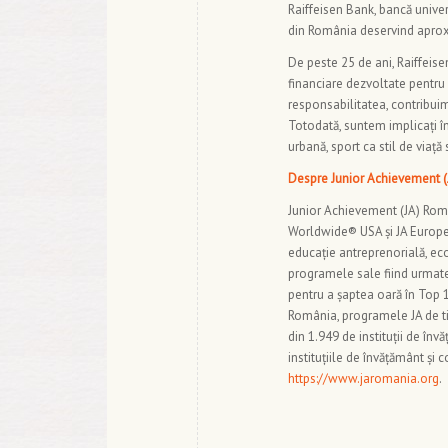
Raiffeisen Bank, bancă univers
din România deservind aproxim
De peste 25 de ani, Raiffeis
financiare dezvoltate pentru 
responsabilitatea, contribuim
Totodată, suntem implicați în
urbană, sport ca stil de viață 
Despre Junior Achievement 
Junior Achievement (JA) Român
Worldwide® USA și JA Europe
educație antreprenorială, eco
programele sale fiind urmate 
pentru a șaptea oară în Top 
România, programele JA de t
din 1.949 de instituții de înv
instituțiile de învățământ și
https://www.jaromania.org