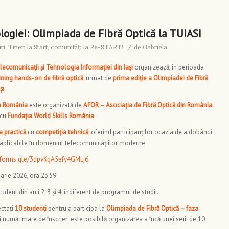
ogiei: Olimpiada de Fibră Optică la TUIASI
ri
,
Tineri la Start, comunități la Re-START!
/
de
Gabriela
lecomunicații și Tehnologia Informației din Iași
organizează, în perioada
ining hands-on de fibră optică
, urmat de
prima ediție a Olimpiadei de Fibră
și
.
in România
este organizată de
AFOR – Asociația de Fibră Optică din România
 cu
Fundația World Skills România
.
 practică
cu
competiția tehnică
, oferind participanților ocazia de a dobândi
 aplicabile în domeniul telecomunicațiilor moderne.
//forms.gle/3dpvKgA5efy4GMLj6
uarie 2026, ora 23:59.
student din anii 2, 3 și 4, indiferent de programul de studii.
ectați
10 studenți
pentru a participa la
Olimpiada de Fibră Optică – faza
ui număr mare de înscrieri este posibilă organizarea a încă unei serii de 10