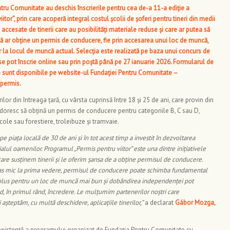
ru Comunitate au deschis înscrierile pentru cea de-a 11-a ediție a
tor”, prin care acoperă integral costul școlii de șoferi pentru tineri din medii
 accesate de tinerii care au posibilități materiale reduse și care ar putea să
dacă ar obține un permis de conducere, fie prin accesarea unui loc de muncă,
lor la locul de muncă actual. Selecția este realizată pe baza unui concurs de
ți se pot înscrie online sau prin poștă până pe 27 ianuarie 2026. Formularul de
re sunt disponibile pe website-ul Fundației Pentru Comunitate –
/permis
.
lor din întreaga țară, cu vârsta cuprinsă
între 18 și 25 de ani, care provin din
i doresc să obțină un permis de conducere pentru categoriile B, C sau D,
cole sau forestiere, troleibuze și tramvaie.
piața locală de 30 de ani și în tot acest timp a investit în dezvoltarea
alul oamenilor. Programul „Permis pentru viitor” este una dintre inițiativele
are susținem tinerii și le oferim șansa de a obține permisul de conducere.
pas mic la prima vedere, permisul de conducere poate schimba fundamental
în plus pentru un loc de muncă mai bun și dobândirea independenței pot
d, în primul rând, încredere. Le mulțumim partenerilor noștri care
șteptăm, cu multă deschidere, aplicațiile tinerilor,”
a declarat
Gábor Mozga,
existență a programului organizat de Fundația Pentru Comunitate cu