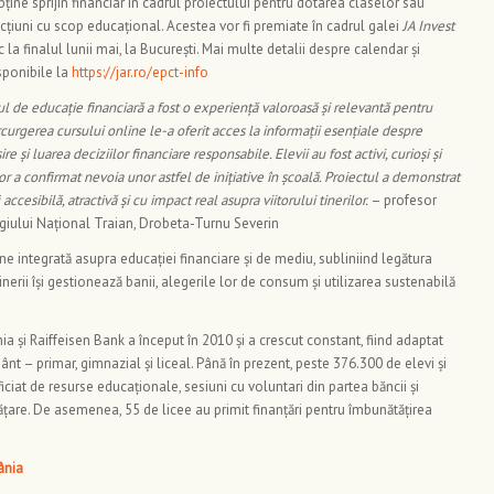
 obține sprijin financiar în cadrul proiectului pentru dotarea claselor sau
țiuni cu scop educațional. Acestea vor fi premiate în cadrul galei
JA Invest
la finalul lunii mai, la București. Mai multe detalii despre calendar și
sponibile la
https://jar.ro/epct-info
ul de educație financiară a fost o experiență valoroasă și relevantă pentru
curgerea cursului online le-a oferit acces la informații esențiale despre
 și luarea deciziilor financiare responsabile. Elevii au fost activi, curioși și
or a confirmat nevoia unor astfel de inițiative în școală. Proiectul a demonstrat
accesibilă, atractivă și cu impact real asupra viitorului tinerilor.
– profesor
giului Național Traian, Drobeta-Turnu Severin
ne integrată asupra educației financiare și de mediu, subliniind legătura
inerii își gestionează banii, alegerile lor de consum și utilizarea sustenabilă
ia și Raiffeisen Bank a început în 2010 și a crescut constant, fiind adaptat
ânt – primar, gimnazial și liceal. Până în prezent, peste 376.300 de elevi și
ciat de resurse educaționale, sesiuni cu voluntari din partea băncii și
are. De asemenea, 55 de licee au primit finanțări pentru îmbunătățirea
ânia