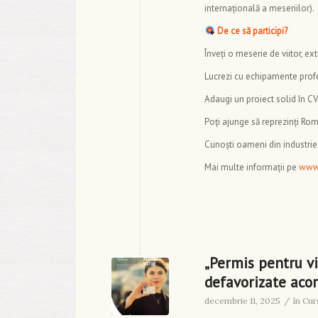
internațională a meseriilor).
De ce să participi?
Înveți o meserie de viitor, ex
Lucrezi cu echipamente profe
Adaugi un proiect solid în CV
Poți ajunge să reprezinți Rom
Cunoști oameni din industrie
Mai multe informații pe
www.
„Permis pentru vi
defavorizate aco
decembrie 11, 2025
/
în
Cur