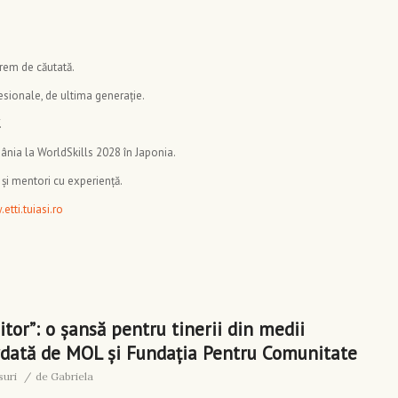
trem de căutată.
sionale, de ultima generație.
.
ânia la WorldSkills 2028 în Japonia.
 și mentori cu experiență.
etti.tuiasi.ro
itor”: o șansă pentru tinerii din medii
rdată de MOL și Fundația Pentru Comunitate
suri
/
de
Gabriela