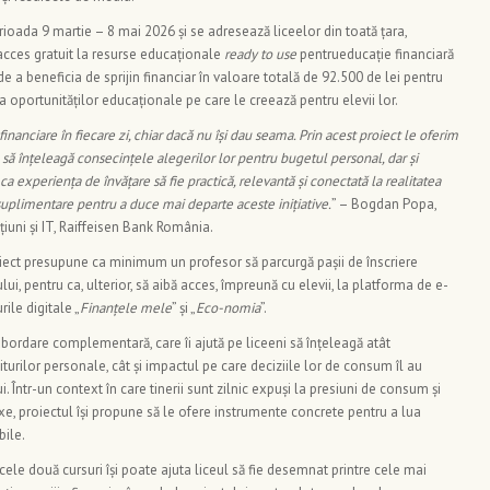
rioada 9 martie – 8 mai 2026 și se adresează liceelor din toată țara,
 acces gratuit la resurse educaționale
ready to use
pentrueducație financiară
e a beneficia de sprijin financiar în valoare totală de 92.500 de lei pentru
a oportunităților educaționale pe care le creează pentru elevii lor.
financiare în fiecare zi, chiar dacă nu își dau seama. Prin acest proiect le oferim
re să înțeleagă consecințele alegerilor lor pentru bugetul personal, dar și
 experiența de învățare să fie practică, relevantă și conectată la realitatea
e suplimentare pentru a duce mai departe aceste inițiative.
” – Bogdan Popa,
țiuni și IT, Raiffeisen Bank România.
roiect presupune ca minimum un profesor să parcurgă pașii de înscriere
ui, pentru ca, ulterior, să aibă acces, împreună cu elevii, la platforma de e-
rile digitale „
Finanțele mele
” și „
Eco-nomia
”.
bordare complementară, care îi ajută pe liceeni să înțeleagă atât
urilor personale, cât și impactul pe care deciziile lor de consum îl au
. Într-un context în care tinerii sunt zilnic expuși la presiuni de consum și
e, proiectul își propune să le ofere instrumente concrete pentru a lua
bile.
cele două cursuri își poate ajuta liceul să fie desemnat printre cele mai