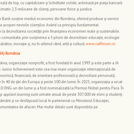
ală de top, cu capitalizare și lichiditate solide, activează pe piața bancară
ativ 2,3 milioane de clienți, persoane fizice și juridice.
en Bank susține mediul economic din România, oferind produse și servicii
a acoperi nevoile clienților. Având ca principiu fundamental
 la dezvoltarea societății prin finanțarea economiei reale și sustenabile.
 comunitate, prin susținerea a 5 piloni de dezvoltare: educație, ecologie
sănătos, inovație și, nu în ultimul rând, artă și cultură.
www.raiffeisen.ro
(JA) România
ia, organizație nonprofit, a fost fondată în anul 1993 și este parte a JA
. Junior Achievement este cea mai mare organizație internațională de
nomică, financiară, de orientare profesională și dezvoltare personală,
în 40 de țări din Europa și peste 100 din lume. În 2025, organizația a urcat
10 ONG-uri din lume și a fost nominalizată la Premiul Nobel pentru Pace. În
ip
applied learning
sunt urmate anual de peste 307.000 de elevi și studenți
ățământ și se desfășoară local în parteneriat cu Ministerul Educației,
 comunitatea de afaceri. Mai multe detalii sunt disponibile pe
.