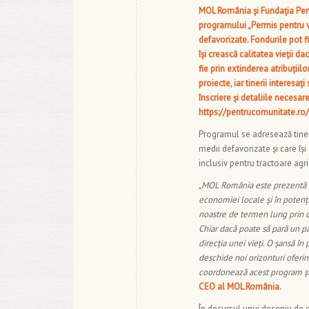
MOL România și Fundația Pent
programului „Permis pentru vii
defavorizate. Fondurile pot fi
își crească calitatea vieții 
fie prin extinderea atribuții
proiecte, iar tinerii interesa
înscriere și detaliile necesa
https://pentrucomunitate.ro
Programul se adresează tineri
medii defavorizate și care îș
inclusiv pentru tractoare agri
„MOL România este prezentă pe 
economiei locale și în potenți
noastre de termen lung prin c
Chiar dacă poate să pară un 
direcția unei vieți. O șansă 
deschide noi orizonturi oferin
coordonează acest program și a
CEO al MOL România
.
În decursul unui deceniu de 