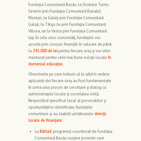
Fundația Comunitară Bacău, la Drobeta Turnu-
Severin prin Fundația Comunitară Banatul
Montan, la Galați prin Fundația Comunitară
Galați, la Târgu Jiu prin Fundația Comunitară
Vâlcea, iar la Vaslui prin Fundația Comunitară
Iași. În cele cinci comunități, fundațiile vor
acorda prin concurs finanțări în valoare de până
la
245.000 de lei
pentru fiecare oraș și vor oferi
mentorat pentru cele mai bune soluții locale
în
domeniul educației.
Obiectivele pe care trebuie să le aibă în vedere
aplicanții din fiecare oraș au fost fundamentate
în urma unui proces de cercetare și dialog cu
administrațiile locale și societatea civilă.
Respectând specificul local al provocărilor și
oportunităților identificate, fundațiile
comunitare și-au stabilit următoarele
direcții
locale de finanțare
:
La
Bârlad
, programul coordonat de Fundația
Comunitară Bacău susține proiecte care