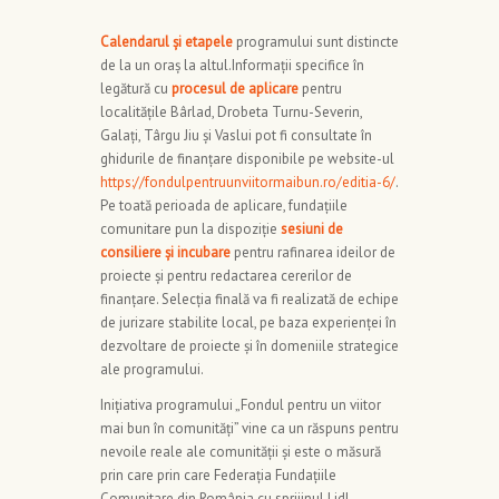
Calendarul și etapele
programului sunt distincte
de la un oraș la altul.Informații specifice în
legătură cu
procesul de aplicare
pentru
localitățile Bârlad, Drobeta Turnu-Severin,
Galați, Târgu Jiu și Vaslui pot fi consultate în
ghidurile de finanțare disponibile pe website-ul
https://fondulpentruunviitormaibun.ro/editia-6/
.
Pe toată perioada de aplicare, fundațiile
comunitare pun la dispoziție
sesiuni de
consiliere și incubare
pentru rafinarea ideilor de
proiecte și pentru redactarea cererilor de
finanțare. Selecția finală va fi realizată de echipe
de jurizare stabilite local, pe baza experienței în
dezvoltare de proiecte și în domeniile strategice
ale programului.
Inițiativa programului „Fondul pentru un viitor
mai bun în comunități” vine ca un răspuns pentru
nevoile reale ale comunității și este o măsură
prin care prin care Federația Fundațiile
Comunitare din România cu sprijinul Lidl