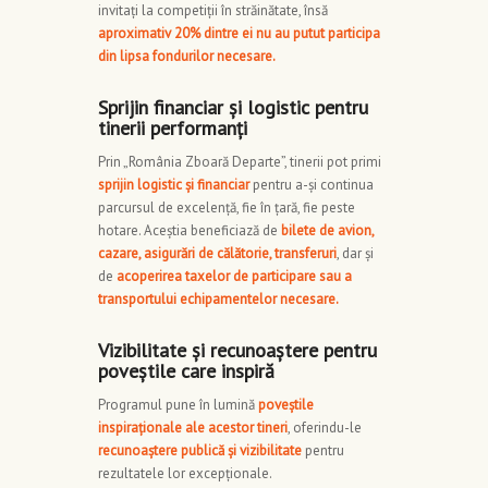
invitați la competiții în străinătate, însă
aproximativ 20% dintre ei nu au putut participa
din lipsa fondurilor necesare.
Sprijin financiar și logistic pentru
tinerii performanți
Prin „România Zboară Departe”, tinerii pot primi
sprijin logistic și financiar
pentru a-și continua
parcursul de excelență, fie în țară, fie peste
hotare. Aceștia beneficiază de
bilete de avion,
cazare, asigurări de călătorie, transferuri
, dar și
de
acoperirea taxelor de participare sau a
transportului echipamentelor necesare.
Vizibilitate și recunoaștere pentru
poveștile care inspiră
Programul pune în lumină
poveștile
inspiraționale ale acestor tineri
, oferindu-le
recunoaștere publică și vizibilitate
pentru
rezultatele lor excepționale.