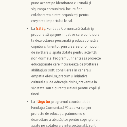
pune accent pe identitatea culturală și
siguranța comunitară, încurajând
colaborarea dintre organizații pentru
creșterea impactului local.
La
Galați
, Fundația Comunitară Galați își
propune să sprijine inițiative care contribuie
la dezvoltarea personală și educațională a
copiilor și tinerilor, prin crearea unor huburi
de învățare și spații dotate pentru activități
non-formale. Programul finanțează proiecte
educaționale care încurajează dezvoltarea
abilităților soft, consilierea în carieră și
empatia elevilor, precum și inițiative
culturale și de educație civică, prevenție în
sănătate sau siguranță rutieră pentru copii și
tineri.
La
Târgu Jiu
, programul coordonat de
Fundația Comunitară Vâlcea va sprijini
proiecte de educație, patrimoniu și
dezvoltare a abilităților pentru copii și tineri,
axate pe colaborare intersectorială. Sunt