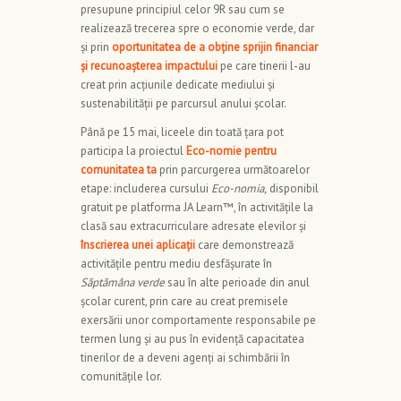
presupune principiul celor 9R sau cum se
realizează trecerea spre o economie verde, dar
și prin
oportunitatea de a obține
sprijin financiar
și recunoașterea impactului
pe care tinerii l-au
creat prin acțiunile dedicate mediului și
sustenabilității pe parcursul anului școlar.
Până pe 15 mai, liceele din toată țara pot
participa la proiectul
Eco-nomie pentru
comunitatea ta
prin parcurgerea următoarelor
etape: includerea cursului
Eco-nomia,
disponibil
gratuit pe platforma JA Learn™, în activitățile la
clasă sau extracurriculare adresate elevilor și
înscrierea unei aplicații
care demonstrează
activitățile pentru mediu desfășurate în
Săptămâna verde
sau în alte perioade din anul
școlar curent, prin care au creat premisele
exersării unor comportamente responsabile pe
termen lung și au pus în evidență capacitatea
tinerilor de a deveni agenți ai schimbării în
comunitățile lor.