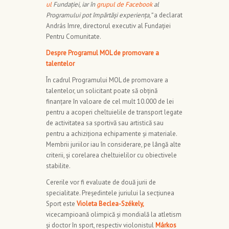
ul
Fundației, iar în
grupul de Facebook
al
Programului pot împărtăși experiența,”
a declarat
András Imre, directorul executiv al Fundației
Pentru Comunitate.
Despre Programul MOL de promovare a
talentelor
În cadrul Programului MOL de promovare a
talentelor, un solicitant poate să obțină
finanțare în valoare de cel mult 10.000 de lei
pentru a acoperi cheltuielile de transport legate
de activitatea sa sportivă sau artistică sau
pentru a achiziționa echipamente și materiale.
Membrii juriilor iau în considerare, pe lângă alte
criterii, și corelarea cheltuielilor cu obiectivele
stabilite.
Cererile vor fi evaluate de două jurii de
specialitate. Președintele juriului la secțiunea
Sport este
Violeta Beclea-Székely,
vicecampioană olimpică și mondială la atletism
și doctor în sport, respectiv violonistul
Márkos