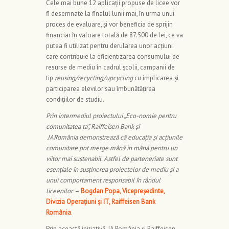
Cele mai bune 12 aplicații propuse de licee vor
fi desemnate la finalul lunii mai, în urma unui
proces de evaluare, și vor beneficia de sprijin
financiar în valoare totală de 87.500 de lei, ce va
putea fi utilizat pentru derularea unor acțiuni
care contribuie la eficientizarea consumului de
resurse de mediu în cadrul școlii, campanii de
tip
reusing/recycling/upcycling
cu implicarea și
participarea elevilor sau îmbunătățirea
condițiilor de studiu.
Prin intermediul proiectului „Eco-nomie pentru
comunitatea ta”, Raiffeisen Bank și
JARomânia demonstrează că educația și acțiunile
comunitare pot merge mână în mână pentru un
viitor mai sustenabil. Astfel de parteneriate sunt
esențiale în susținerea proiectelor de mediu și a
unui comportament responsabil în rândul
liceenilor.
–
Bogdan Popa, Vicepreședinte,
Divizia Operațiuni și IT, Raiffeisen Bank
România
.
Prin această inițiativă, JA România și Raiffeisen