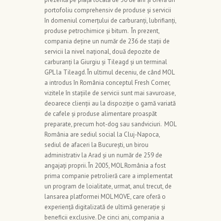
portofoliu comprehensiv de produse și servicii
în domeniul comerțului de carburanți, lubrifianți,
produse petrochimice și bitum. În prezent,
compania deține un număr de 236 de stații de
servicii la nivel național, două depozite de
carburanți la Giurgiu și Tileagd și un terminal
GPL la Tileagd. În ultimul deceniu, de când MOL
a introdus în România conceptul Fresh Corner,
vizitele în stațiile de servicii sunt mai savuroase,
deoarece clienții au la dispoziție o gamă variată
de cafele și produse alimentare proaspăt
preparate, precum hot-dog sau sandviciuri. MOL
România are sediul social la Cluj-Napoca,
sediul de afaceri la București, un birou
administrativ la Arad și un număr de 259 de
angajați proprii. În 2005, MOL România a fost
prima companie petrolieră care a implementat
un program de loialitate, urmat, anul trecut, de
lansarea platformei MOL MOVE, care oferă o
experiență digitalizată de ultimă generație și
beneficii exclusive. De cinci ani, compania a