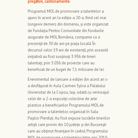
pregătire, cantonamente.
Programul MOL de promovare a talentelor a
ajuns în acest an la ediția-a 20-a, fiind cel mai
longeviv demers din domeniu, și este organizat
de Fundația Pentru Comunitate din fondurile
asigurate de MOL România, companie cu o
prezență de 30 de ani pe piața locală. În
decursul celor 19 ani de existență, prin această
inițiativă au fost susținuți 3.936 de tineri
talentați, prin 3.036 de proiecte care au
beneficiat de un buget de 7,1 milioane de lei.
Evenimentul de lansare a ediției din acest an s-
a desfășurat în Aula Carmen Sylva a Palatului
Universitar de la Copou, Iași, odată cu vernisajul
celei de-a 2-a expoziții colective de arte
plastice a beneficiarilor Programului MOL de
promovare a talentelor, organizat în Sala
Pașilor Pierduți. Au fost expuse lucrările tinerilor
artiști care provin din 10 județe și din București
care au obținut finanțare în cadrul Programului
MOL de promovare a talentelor între anii 2010-