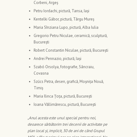
Corbeni, Argeș
Petru Iordachi, pictură, Tansa, Iași
Kentelki Gábor, pictură, Târgu Mureș
Maria Sînziana Lupo, pictură, Alba Iulia
Gregorio Petru Niculae, ceramică, sculptură,
București
Robert Constantin Niculae, pictură, București
Andrei Pennazio, pictură, Iași
Szabó Orsolya, fotografie, Sâncraiu,
Covasna
Szűcs Petra, desen, grafică, Moșnița Nouă,
Timiș
Maria Ilinca Țoța, pictură, București
Ioana Văllimărescu, pictură, București
„Anul acesta este unul special pentru noi,
deoarece sărbătorim trei decenii de activitate pe
plan local și, implicit, 30 de ani de când Grupul