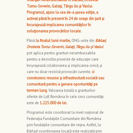
Turnu-Severin, Galați, Târgu Jiu și Vaslui.
Programul, ajuns la cea de-a șasea ediție, a
activat până în prezent în 24 de orașe din țară și
încurajează implicarea comunităților în
soluționarea provocărilor locale.
Până
la finalul lunii martie,
ONG-urile din
Bârlad,
Drobeta Turnu-Severin, Galați, Târgu Jiu și Vaslui
pot aplica pentru granturi nerambursabile
pentru a dezvolta proiecte de educație care
încurajează colaborarea și implicarea civică, și
care nu doar rezolvă provocări curente,
ci
construiesc resurse și infrastructură socială sau
comunitară pentru a genera oportunități pe
termen lung
. Valoarea totală a granturilor
oferite de Lidl România în cele cinci comunități
este de
1.225.000 de lei.
Programul este coordonat la nivel național de
Federația Fundațiile Comunitare din România
prin fundațiile comunitare din rețea. Astfel, la
Bârlad coordonarea locală este realizată prin