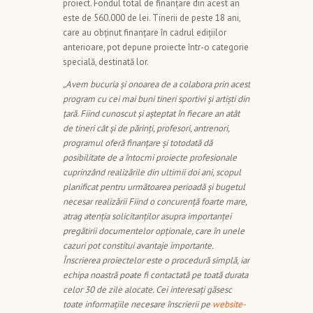
proiect. Fondul total de finanțare din acest an
este de 560.000 de lei. Tinerii de peste 18 ani,
care au obținut finanțare în cadrul edițiilor
anterioare, pot depune proiecte într-o categorie
specială, destinată lor.
„Avem bucuria și onoarea de a colabora prin acest
program cu cei mai buni tineri sportivi și artiști din
țară. Fiind cunoscut și așteptat în fiecare an atât
de tineri cât și de părinți, profesori, antrenori,
programul oferă finanțare și totodată dă
posibilitate de a întocmi proiecte profesionale
cuprinzând realizările din ultimii doi ani, scopul
planificat pentru următoarea perioadă și bugetul
necesar realizării Fiind o concurență foarte mare,
atrag atenția solicitanților asupra importanței
pregătirii documentelor opționale, care în unele
cazuri pot constitui avantaje importante.
Înscrierea proiectelor este o procedură simplă, iar
echipa noastră poate fi contactată pe toată durata
celor 30 de zile alocate. Cei interesați găsesc
toate informațiile necesare înscrierii pe
website-