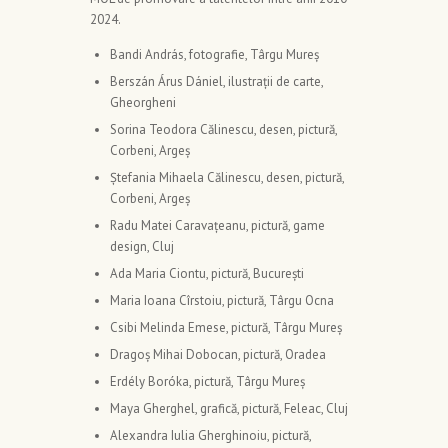
2024.
Bandi András, fotografie, Târgu Mureș
Berszán Árus Dániel, ilustrații de carte,
Gheorgheni
Sorina Teodora Călinescu, desen, pictură,
Corbeni, Argeș
Ștefania Mihaela Călinescu, desen, pictură,
Corbeni, Argeș
Radu Matei Caravațeanu, pictură, game
design, Cluj
Ada Maria Ciontu, pictură, București
Maria Ioana Cîrstoiu, pictură, Târgu Ocna
Csibi Melinda Emese, pictură, Târgu Mureș
Dragoș Mihai Dobocan, pictură, Oradea
Erdély Boróka, pictură, Târgu Mureș
Maya Gherghel, grafică, pictură, Feleac, Cluj
Alexandra Iulia Gherghinoiu, pictură,