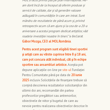
MOL a făcut primul pas pe plan internațional. Ne-
am dorit încă de la început să oferim produse și
servicii de calitate, dar și să generăm valoare
adăugată în comunitățile în care am intrat. Sunt
mândru de rezultatele de până acum și, privind
retrospectiv acum că am ajuns și la cea de-a 20-a
aniversare a acestui program dedicat artiștilor, văd
roadele investiției noastre în tineri.”
a declarat
Gábor Mozga, CEO al MOL România
.
Pentru acest program sunt eligibili tineri sportivi
și artiști care au vârste cuprinse între 8 și 18 ani,
care pot concura atât individual, cât și în echipe
sportive sau ansambluri artistice.
Aceștia pot
depune aplicațiile on-line pe
site-ul
Fundației
Pentru Comunitate până pe data de
20 iunie
2025
inclusiv. Solicitările de finanțare trebuie să
conțină descrierea rezultatelor solicitanților din
ultimii doi ani, recomandări din partea
profesorilor pregătitori sau antrenorilor,
obiectivele de viitor și bugetul de care au
nevoie pentru realizarea obiectivelor descrise în