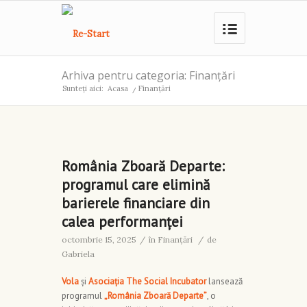
Arhiva pentru categoria: Finanţări
Sunteți aici:
Acasa
/
Finanţări
România Zboară Departe:
programul care elimină
barierele financiare din
calea performanței
octombrie 15, 2025
/
în
Finanţări
/
de
Gabriela
Vola
și
Asociația The Social Incubator
lansează
programul
„România Zboară Departe”
, o