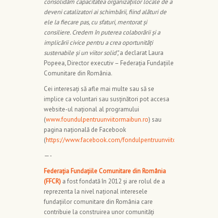
consolidăm capacitatea organizațiilor locale de a
deveni catalizatori ai schimbării, fiind alături de
ele la fiecare pas, cu sfaturi, mentorat și
consiliere. Credem în puterea colaborării și a
implicării civice pentru a crea oportunități
sustenabile și un viitor solid”,
a declarat Laura
Popeea
,
Director executiv – Federația Fundațiile
Comunitare din România.
Cei interesați să afle mai multe sau să se
implice ca voluntari sau susținători pot accesa
website-ul național al programului
(
www.foundulpentruunviitormaibun.ro
) sau
pagina națională de Facebook
(
https://www.facebook.com/fondulpentruunviitormaibun
).
—-
Federația Fundațiile Comunitare din România
(FFCR)
a fost fondată în 2012 și are rolul de a
reprezenta la nivel naţional interesele
fundaţiilor comunitare din România care
contribuie la construirea unor comunități