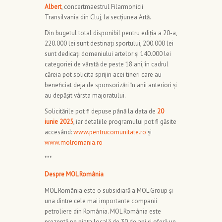
Albert
, concertmaestrul Filarmonicii
Transilvania din Cluj, la secțiunea Artă.
Din bugetul total disponibil pentru ediția a 20-a,
220.000 lei sunt destinați sportului, 200.000 lei
sunt dedicați domeniului artelor și 140.000 lei
categoriei de vârstă de peste 18 ani, în cadrul
căreia pot solicita sprijin acei tineri care au
beneficiat deja de sponsorizări în anii anteriori și
au depășit vârsta majoratului.
Solicitările pot fi depuse până la data de
20
iunie 2025
, iar detaliile programului pot fi găsite
accesând:
www.pentrucomunitate.ro
și
www.molromania.ro
***
Despre MOL România
MOL România este o subsidiară a MOL Group și
una dintre cele mai importante companii
petroliere din România. MOL România este
prezentă pe piața locală de 30 de ani și oferă un