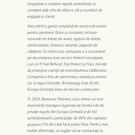
înregistrat o creștere rapidă, extinzându-și
constant atât cifra de afaceri, cât și numărul de
angajați și clienți.
Vola oferă o gamă completă de servicii de turism
pentru persoane fizice și companii, inclusiv
rezervări de bilete de avion, opțiuni de bilete
rambursabile, hoteluri, vacanțe, asigurări de
călătorie. În ultimii ani, compania s-a concentrat
pe dezvoltarea unor servicii fintech inovatoare,
cum ar fi Fast Refund, Trip Protect și Flex, menite
să protejeze clienții de incertitudinea călătoriilor.
Compania a fost, de asemenea, clasată pe primul
loc în topul Deloitte Technology Fast 50 din
Europa Centrală, timp de trei ani consecutivi.
În 2024, Resource Partners, unul dintre cei mai
importanți manageri regionali de fonduri de tip
private equity din Europa Centrală și de Est
achiziționează o participație de 80% din capitalul
grupului ITH din
care face parte Vola. Pentru mai
multe informații, va rugăm să ne contactați la