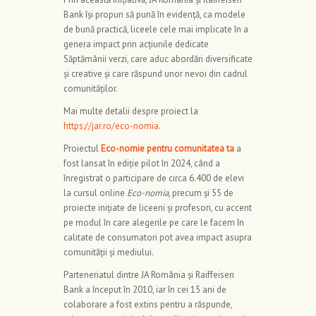
Bank își propun să pună în evidență, ca modele
de bună practică, liceele cele mai implicate în a
genera impact prin acțiunile dedicate
Săptămânii verzi, care aduc abordări diversificate
și creative și care răspund unor nevoi din cadrul
comunităților.
Mai multe detalii despre proiect la
https://jar.ro/eco-nomia
.
Proiectul
Eco-nomie pentru comunitatea ta
a
fost lansat în ediție pilot în 2024, când a
înregistrat o participare de circa 6.400 de elevi
la cursul online
Eco-nomia
, precum și 55 de
proiecte inițiate de liceeni și profesori, cu accent
pe modul în care alegerile pe care le facem în
calitate de consumatori pot avea impact asupra
comunității și mediului.
Parteneriatul dintre JA România și Raiffeisen
Bank a început în 2010, iar în cei 15 ani de
colaborare a fost extins pentru a răspunde,