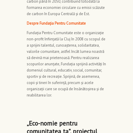
carbon până în 2050, contribuind totodată la
formarea economiei circulare cu emisii scăzute
de carbon în Europa Centrală și de Est.
Despre Fundația Pentru Comunitate
Fundația Pentru Comunitate este o organizație
non-profit înființată la Cluj în 2008 cu scopul de
a sprijini talentul, cunoașterea, solidaritatea,
valorile comunitare, astfel încât lumea noastră
să devină mai prietenoasă. Pentru realizarea
scopurilor anunțate, Fundația sprijină activități în
domeniul cultural, educativ, social, comunitar,
sportiv și de recreație. Sprijină, de asemenea,
copii și tineri în suferință, precum și acele
organizații care se ocupă de însănătoșirea și de
reabilitarea lor.
„Eco-nomie pentru
comunitatea ta”, proiectul