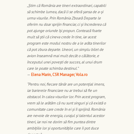
„Știm că România are tineri extraordinari, capabili
să schimbe lumea, dacă li se oferă șansa de a-și
urma visurile. Prin România Zboară Departe le
oferim nu doar sprijin financiar, ci și încrederea că
pot ajunge oriunde își propun. Contează foarte
mult să știi că cineva crede în tine, iar acest
program este modul nostru de a le arăta tinerilor
că pot zbura departe. Uneori, un simplu bilet de
avion înseamnă mai mult decât o călătorie, e
începutul unei povești de succes, al unui drum
care le poate schimba destinul.”
—
Elena Marin, CSR Manager, Vola.ro
“Pentru noi, fiecare tânăr are un potențial imens,
iar barierele financiare nu ar trebui să fie un
obstacol în calea visurilor lor. Prin acest program,
vrem să le arătăm că nu sunt singuri și că există o
comunitate care crede în ei și îi sprijină. România
are nevoie de energia, curajul și talentul acestor
tineri, iar noi ne dorim să fim puntea dintre
ambițiile lor și oportunitățile care îi pot duce