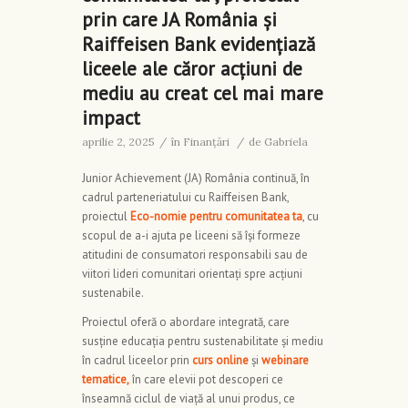
prin care JA România și
Raiffeisen Bank evidențiază
liceele ale căror acțiuni de
mediu au creat cel mai mare
impact
aprilie 2, 2025
/
în
Finanţări
/
de
Gabriela
Junior Achievement (JA) România continuă, în
cadrul parteneriatului cu Raiffeisen Bank,
proiectul
Eco-nomie pentru comunitatea ta
, cu
scopul de a-i ajuta pe liceeni să își formeze
atitudini de consumatori responsabili sau de
viitori lideri comunitari orientați spre acțiuni
sustenabile.
Proiectul oferă o abordare integrată, care
susține educația pentru sustenabilitate și mediu
în cadrul liceelor prin
curs online
și
webinare
tematice,
în care elevii pot descoperi ce
înseamnă ciclul de viață al unui produs, ce