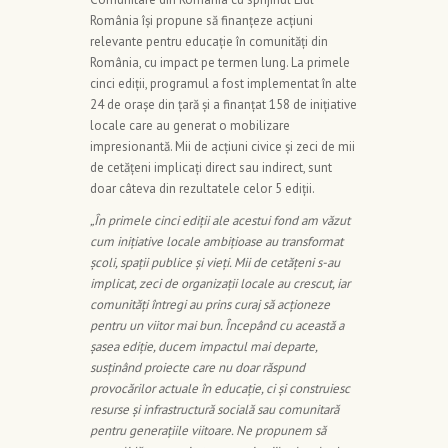
România își propune să finanțeze acțiuni
relevante pentru educație în comunități din
România, cu impact pe termen lung. La primele
cinci ediții, programul a fost implementat în alte
24 de orașe din țară și a finanțat 158 de inițiative
locale care au generat o mobilizare
impresionantă. Mii de acțiuni civice și zeci de mii
de cetățeni implicați direct sau indirect, sunt
doar câteva din rezultatele celor 5 ediții.
„În primele cinci ediții ale acestui fond am văzut
cum inițiative locale ambițioase au transformat
școli, spații publice și vieți. Mii de cetățeni s-au
implicat, zeci de organizații locale au crescut, iar
comunități întregi au prins curaj să acționeze
pentru un viitor mai bun. Începând cu această a
șasea ediție, ducem impactul mai departe,
susținând proiecte care nu doar răspund
provocărilor actuale în educație, ci și construiesc
resurse și infrastructură socială sau comunitară
pentru generațiile viitoare. Ne propunem să