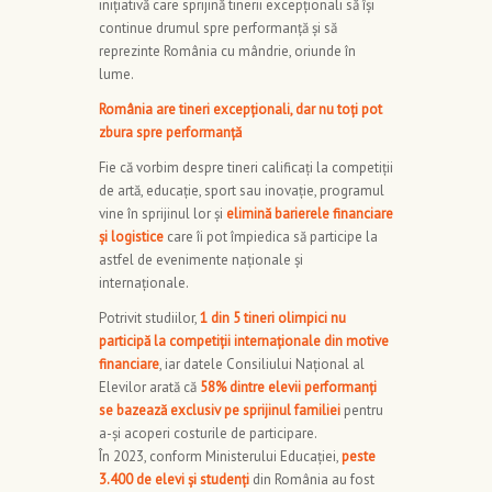
inițiativă care sprijină tinerii excepționali să își
continue drumul spre performanță și să
reprezinte România cu mândrie, oriunde în
lume.
România are tineri excepționali, dar nu toți pot
zbura spre performanță
Fie că vorbim despre tineri calificați la competiții
de artă, educație, sport sau inovație, programul
vine în sprijinul lor și
elimină barierele financiare
și logistice
care îi pot împiedica să participe la
astfel de evenimente naționale și
internaționale.
Potrivit studiilor,
1 din 5 tineri olimpici nu
participă la competiții internaționale din motive
financiare
, iar datele Consiliului Național al
Elevilor arată că
58% dintre elevii performanți
se bazează exclusiv pe sprijinul familiei
pentru
a-și acoperi costurile de participare.
În 2023, conform Ministerului Educației,
peste
3.400 de elevi și studenți
din România au fost