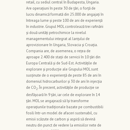
retail, cu sediul central în Budapesta, Ungaria.
Are operațiuni în peste 30 de țări, o forță de
lucru dinamică formată din 25.000 de angajați în
întreaga lume şi peste 100 de ani de experiență
în industrie. Grupul MOL controlează trei rafinării
și două unități petrochimice la nivelul
managementului integrat al lanțului de
aprovizionare în Ungaria, Slovacia și Croația.
Compania are, de asemenea, o rețea de
aproape 2.400 de stații de servicii în 10 țări din
Europa Centrală și de Sud-Est. Activitățile de
explorare și producție ale Grupului MOL sunt
susținute de o experiență de peste 85 de ani în
domeniul hidrocarburilor și 30 de ani în injecția
de CO
. În prezent, activitățile de producție se
2
desfășoară în 9 țări, iar cele de explorare în 14
țări. MOL se angajează să își transforme
operațiunile tradiționale bazate pe combustibili
fosili într-un model de afaceri sustenabil, cu
emisii scăzute de carbon şi aspiră să devină
neutru din punct de vedere la emisiilor nete de