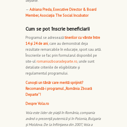
departe.”
—
Adriana Preda, Executive Director & Board
Member, Asociația The Social Incubator
Cum se pot înscrie beneficiarii
Programul se adresează
tinerilor cu vârste între
14 și 24 de ani
, care au demonstrat deja
rezultate remarcabile în educație, sport sau artă.
Înscrierile se fac prin formularul disponibil pe
site-ul
romaniazboaradeparte.ro
, unde sunt
detaliate criteriile de eligibilitate și
regulamentul programului.
Cunoști un tânăr care merită sprijinit?
Recomandă-i programul „România Zboară
Departe”!
Despre Vola.ro
Vola este lider de piață în România, compania
având o prezență puternică și în Polonia, Bulgaria
și Moldova. De la înființarea din 2007, Vola a