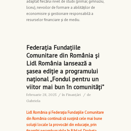
adaptat fiecărui nivel de studii (primar, gimnaziu,
liceu), nevoilor de formare a abilităților de
economisire și gestionare responsabilă a
resurselor financiare și de mediu.
Federația Fundațiile
Comunitare din România și
Lidl România lansează a
șasea ediție a programului
național „Fondul pentru un
viitor mai bun în comunități”
februarie 28, 2025
/
în
Finanţări
/
de
Gabriela
Lidl România și Federația Fundațiile Comunitare
din România continuă să susțină cele mai bune
soluții locale la provocări din educație, prin
finanțări nerambursabile în Bârlad, Drobeta