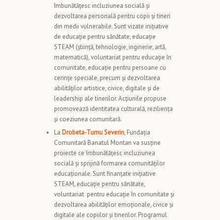
îmbunătățesc incluziunea socială și
dezvoltarea personală pentru copii și tineri
din medii vulnerabile. Sunt vizate inițiative
de educație pentru sănătate, educație
STEAM (știință, tehnologie, inginerie, artă,
matematică), voluntariat pentru educație în
comunitate, educație pentru persoane cu
cerințe speciale, precum și dezvoltarea
abilităților artistice, civice, digitale și de
leadership ale tinerilor. Acțiunile propuse
promovează identitatea culturală, reziliența
și coeziunea comunitară.
La
Drobeta-Turnu Severin
, Fundația
Comunitară Banatul Montan va susține
proiecte ce îmbunătățesc incluziunea
socială și sprijină formarea comunităților
educaționale. Sunt finanțate inițiative
STEAM, educație pentru sănătate,
voluntariat pentru educație în comunitate și
dezvoltarea abilităților emoționale, civice și
digitale ale copiilor și tinerilor. Programul