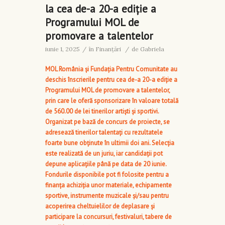
la cea de-a 20-a ediție a
Programului MOL de
promovare a talentelor
iunie 1, 2025
/
în
Finanţări
/
de
Gabriela
MOL România și Fundația Pentru Comunitate au
deschis înscrierile pentru cea de-a 20-a ediție a
Programului MOL de promovare a talentelor,
prin care le oferă sponsorizare în valoare totală
de 560.00 de lei tinerilor artiști și sportivi.
Organizat pe bază de concurs de proiecte, se
adresează tinerilor talentați cu rezultatele
foarte bune obținute în ultimii doi ani. Selecția
este realizată de un juriu, iar
candidații pot
depune
aplicațiile până pe data de 20 iunie.
Fondurile disponibile pot fi folosite pentru a
finanța achiziția unor materiale, echipamente
sportive, instrumente muzicale și/sau pentru
acoperirea cheltuielilor de deplasare și
participare la concursuri, festivaluri, tabere de