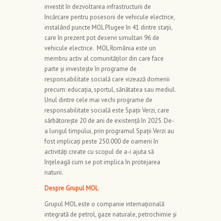
investit în dezvoltarea infrastructurii de
încărcare pentru posesorii de vehicule electrice,
instalând puncte MOL Plugee în 41 dintre stații,
care în prezent pot deservi simultan 96 de
vehicule electrice. MOL România este un
membru activ al comunităților din care face
parte și investește în programe de
responsabilitate socială care vizează domenii
precum: educația, sportul, sănătatea sau mediul.
Unul dintre cele mai vechi programe de
responsabilitate socială este Spații Verzi, care
sărbătorește 20 de ani de existență în 2025. De-
a lungul timpului, prin programul Spații Verzi au
fost implicați peste 250.000 de oameni în
activități create cu scopul de a-i ajuta să
înțeleagă cum se pot implica în protejarea
naturii.
Despre Grupul MOL
Grupul MOL este o companie internațională
integrată de petrol, gaze naturale, petrochimie şi