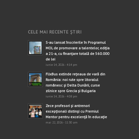
CELE MAI RECENTE ȘTIRI
S-au lansat înscrierile în Programul
MOL de promovare a talentelor, ediția
a 21-a, cu finanțare totală de 560.000
de lei
iunie 14, 2026 - 4:14 pm
FlixBus extinde rețeaua de vară din
România: noi rute spre litoralul
românesc și Delta Dunării, curse
zilnice spre Grecia și Bulgaria
iunie 14, 2026 - 4:08 pm
Zece profesori și antrenori
excepționali distinși cu Premiul
Mentor pentru excelență în educație
mai 22, 2026 - 11:30 am