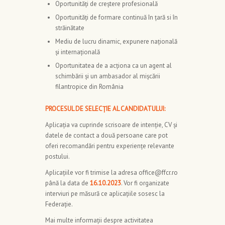
Oportunități de creștere profesională
Oportunități de formare continuă în țară si în
străinătate
Mediu de lucru dinamic, expunere națională
și internațională
Oportunitatea de a acționa ca un agent al
schimbării și un ambasador al mișcării
filantropice din România
PROCESUL DE SELECȚIE AL CANDIDATULUI:
Aplicația va cuprinde scrisoare de intenție, CV și
datele de contact a două persoane care pot
oferi recomandări pentru experiențe relevante
postului.
Aplicațiile vor fi trimise la adresa office@ffcr.ro
până la data de
16.10.2023
. Vor fi organizate
interviuri pe măsură ce aplicațiile sosesc la
Federație.
Mai multe informații despre activitatea