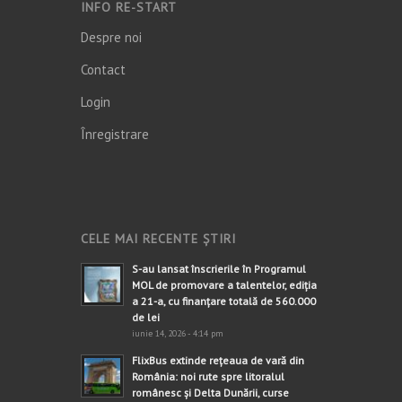
INFO RE-START
Despre noi
Contact
Login
Înregistrare
CELE MAI RECENTE ȘTIRI
S-au lansat înscrierile în Programul
MOL de promovare a talentelor, ediția
a 21-a, cu finanțare totală de 560.000
de lei
iunie 14, 2026 - 4:14 pm
FlixBus extinde rețeaua de vară din
România: noi rute spre litoralul
românesc și Delta Dunării, curse