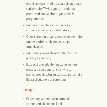
relații cu mass-media (locală și națională,
scrisă/radio/TV/bloggeri) în vederea
promovării mesajelor organizației și
programelor;
Cultivă comunitatea de practică a
comunicatorilor la nivelul rețelei;
Oferă suport în organizarea evenimentelor
online și offline inițiate de echipa
organizației;
Cunoaşte şi respectă normele PSI şi de
protecţie a muncii;
Respectă prevederile legislației pentru
protecţia persoanelor cu privire la
prelucrarea datelor cu caracter personal şi
libera circulație a acestor date.
CERINȚE:
Experiență anterioară în domeniul
comunicării de minim 3 ani;