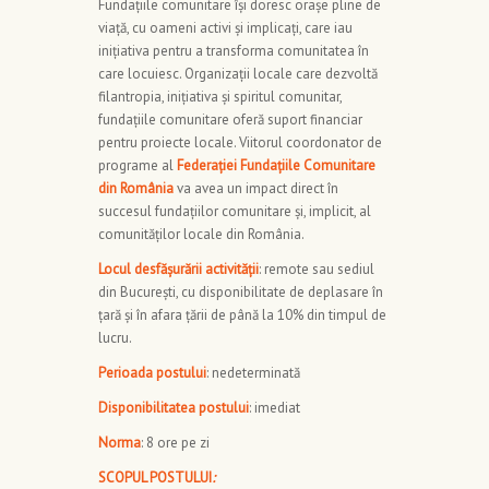
Fundațiile comunitare îşi doresc oraşe pline de
viaţă, cu oameni activi şi implicaţi, care iau
iniţiativa pentru a transforma comunitatea în
care locuiesc. Organizaţii locale care dezvoltă
filantropia, iniţiativa şi spiritul comunitar,
fundaţiile comunitare oferă suport financiar
pentru proiecte locale. Viitorul coordonator de
programe al
Federaţiei Fundaţiile Comunitare
din România
va avea un impact direct în
succesul fundaţiilor comunitare şi, implicit, al
comunităţilor locale din România.
Locul desfășurării activității
: remote sau sediul
din București, cu disponibilitate de deplasare în
țară și în afara țării de până la 10% din timpul de
lucru.
Perioada postului
: nedeterminată
Disponibilitatea postului
: imediat
Norma
: 8 ore pe zi
SCOPUL POSTULUI
: