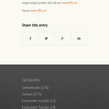
organizației puteți afla de pe
www.ffcr.ro
Sursa:
www.ffcr.ro
Share this entry
CATEGORII
Comunicate
(176)
Cursuri
(173)
Economie socială
(12)
Ecoturism Tazlău
(24)