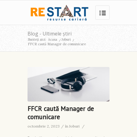
Blog - Ultimele știri
Sunteți aici:
Acasa
/
Joburi
/
FFCR caută Manager de comunicare
FFCR caută Manager de
comunicare
octombrie 2, 2023
/
în
Joburi
/