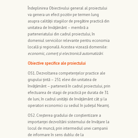
Îndeplinirea Obiectivului general al proiectului
va genera un efect pozitiv pe termen lung
asupra calității stagiilor de pregătire practică din
unitatea de învățământ – membră a
parteneriatului din cadrul proiectului, în
domeniul serviciilor relevante pentru economia
locală și regională. Acestea vizează domeniile:
economic, comerț și electronică automatizări
.
Obiective specifice ale proiectului
OS1. Dezvoltarea competențelor practice ale
grupului țintă – 251 elevi din unitatea de
învățământ – parteneră în cadrul proiectului, prin
efectuarea de stagii de practică pe durata de 31
de luni, în cadrul unității de învățământ cât și la
operatori economici cu sediul în județul Neamț.
OS2. Creșterea gradului de conștientizare a
importanței dezvoltării sistemului de învățare la
locul de muncă, prin intermediul unei campanii
de informare în sens dublu: de la