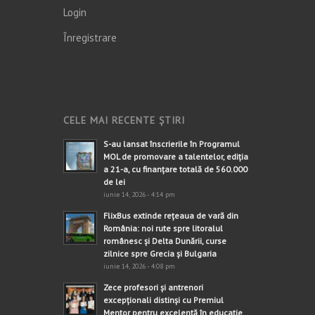
Login
Înregistrare
CELE MAI RECENTE ȘTIRI
S-au lansat înscrierile în Programul
MOL de promovare a talentelor, ediția
a 21-a, cu finanțare totală de 560.000
de lei
iunie 14, 2026 - 4:14 pm
FlixBus extinde rețeaua de vară din
România: noi rute spre litoralul
românesc și Delta Dunării, curse
zilnice spre Grecia și Bulgaria
iunie 14, 2026 - 4:08 pm
Zece profesori și antrenori
excepționali distinși cu Premiul
Mentor pentru excelență în educație