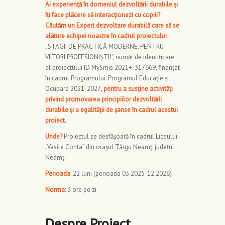
Ai experiență în domeniul dezvoltării durabile și
îți face plăcere să interacționezi cu copiii?
Căutăm un Expert dezvoltare durabilă care să se
alăture echipei noastre în cadrul proiectului
„STAGII DE PRACTICĂ MODERNE, PENTRU
VIITORI PROFESIONIȘTI!”, număr de identificare
al proiectului ID MySmis 2021+: 317669, finanțat
în cadrul Programului: Programul Educație și
Ocupare 2021-2027
, pentru a susține activități
privind promovarea principiilor dezvoltării
durabile și a egalității de șanse în cadrul acestui
proiect.
Unde?
Proiectul se desfășoară în cadrul Liceului
„Vasile Conta” din orașul Târgu Neamț, județul
Neamț.
Perioada
: 22 luni (perioada 03.2025-12.2026)
Norma
: 3 ore pe zi
Despre Proiect