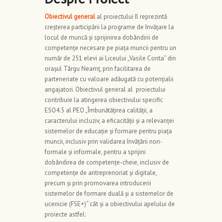
Obiectivul general
al proiectului îl reprezintă
creșterea participării la programe de învățare la
locul de muncă și sprijinirea dobândirii de
competențe necesare pe piața muncii pentru un
număr de 251 elevi ai Liceului „Vasile Conta” din
orașul Târgu Neamț, prin facilitarea de
parteneriate cu valoare adăugată cu potențialii
angajatori. Obiectivul general al proiectului
contribuie la atingerea obiectivului specific
ESO4.5 al PEO „Îmbunătățirea calității, a
caracterului incluziv, a eficacității și a relevanței
sistemelor de educație și formare pentru piața
muncii, inclusiv prin validarea învățării non-
formale și informale, pentru a sprijini
dobândirea de competențe-cheie, inclusiv de
competențe de antreprenoriat și digitale,
precum și prin promovarea introducerii
sistemelor de formare duală și a sistemelor de
ucenicie (FSE+)“ cât și a obiectivului apelului de
proiecte astfel: