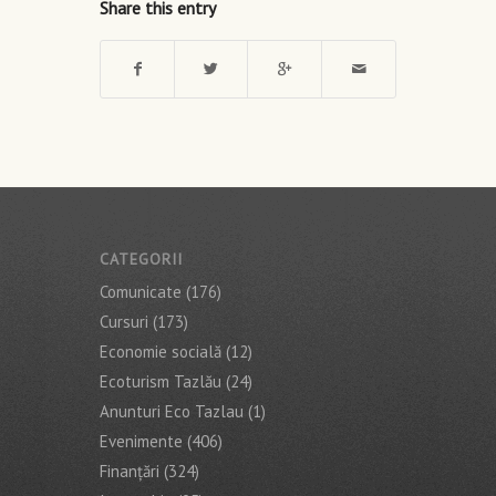
Share this entry
CATEGORII
Comunicate
(176)
Cursuri
(173)
Economie socială
(12)
Ecoturism Tazlău
(24)
Anunturi Eco Tazlau
(1)
Evenimente
(406)
Finanţări
(324)