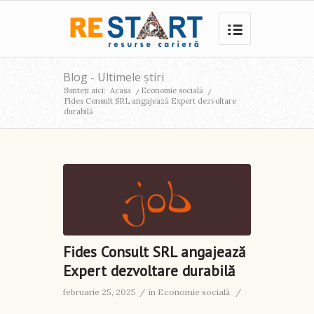
Blog - Ultimele știri
Sunteți aici:
Acasa
/
Economie socială
/
Fides Consult SRL angajează Expert dezvoltare
durabilă
Fides Consult SRL angajează
Expert dezvoltare durabilă
februarie 25, 2025
/
în
Economie socială
/