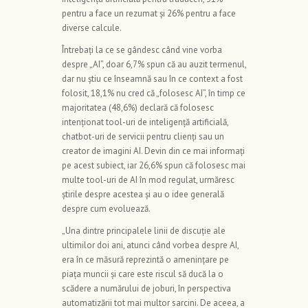
pentru a face un rezumat și 26% pentru a face
diverse calcule.
Întrebați la ce se gândesc când vine vorba
despre „AI”, doar 6,7% spun că au auzit termenul,
dar nu știu ce înseamnă sau în ce context a fost
folosit, 18,1% nu cred că „folosesc AI”, în timp ce
majoritatea (48,6%) declară că folosesc
intenționat tool-uri de inteligență artificială,
chatbot-uri de servicii pentru clienți sau un
creator de imagini AI. Devin din ce mai informați
pe acest subiect, iar 26,6% spun că folosesc mai
multe tool-uri de AI în mod regulat, urmăresc
știrile despre acestea și au o idee generală
despre cum evoluează.
„Una dintre principalele linii de discuție ale
ultimilor doi ani, atunci când vorbea despre AI,
era în ce măsură reprezintă o amenințare pe
piața muncii și care este riscul să ducă la o
scădere a numărului de joburi, în perspectiva
automatizării tot mai multor sarcini. De aceea, a