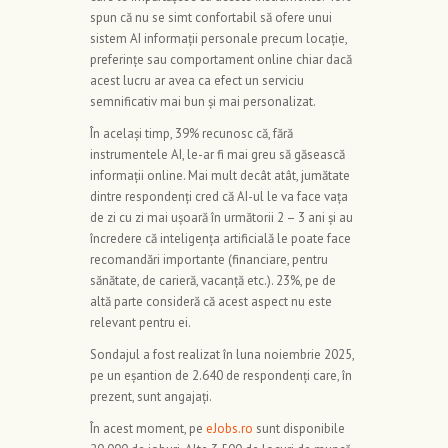
spun că nu se simt confortabil să ofere unui
sistem AI informații personale precum locație,
preferințe sau comportament online chiar dacă
acest lucru ar avea ca efect un serviciu
semnificativ mai bun și mai personalizat.
În același timp, 39% recunosc că, fără
instrumentele AI, le-ar fi mai greu să găsească
informații online. Mai mult decât atât, jumătate
dintre respondenți cred că AI-ul le va face vața
de zi cu zi mai ușoară în următorii 2 – 3 ani și au
încredere că inteligența artificială le poate face
recomandări importante (financiare, pentru
sănătate, de carieră, vacanță etc.). 23%, pe de
altă parte consideră că acest aspect nu este
relevant pentru ei.
Sondajul a fost realizat în luna noiembrie 2025,
pe un eșantion de 2.640 de respondenți care, în
prezent, sunt angajați.
În acest moment, pe
eJobs.ro
sunt disponibile