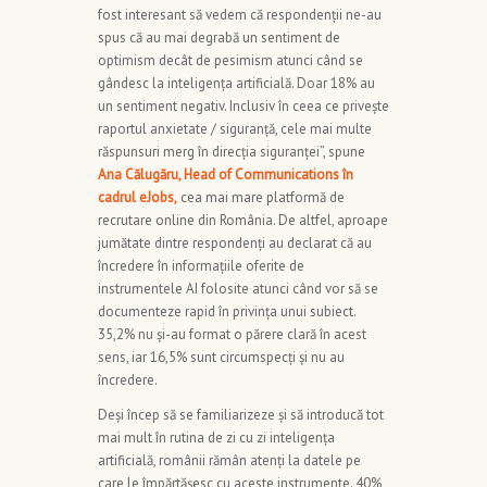
fost interesant să vedem că respondenții ne-au
spus că au mai degrabă un sentiment de
optimism decât de pesimism atunci când se
gândesc la inteligența artificială. Doar 18% au
un sentiment negativ. Inclusiv în ceea ce privește
raportul anxietate / siguranță, cele mai multe
răspunsuri merg în direcția siguranței”, spune
Ana Călugăru, Head of Communications în
cadrul eJobs,
cea mai mare platformă de
recrutare online din România. De altfel, aproape
jumătate dintre respondenți au declarat că au
încredere în informațiile oferite de
instrumentele AI folosite atunci când vor să se
documenteze rapid în privința unui subiect.
35,2% nu și-au format o părere clară în acest
sens, iar 16,5% sunt circumspecți și nu au
încredere.
Deși încep să se familiarizeze și să introducă tot
mai mult în rutina de zi cu zi inteligența
artificială, românii rămân atenți la datele pe
care le împărtășesc cu aceste instrumente. 40%