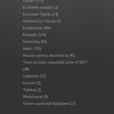
Cursuri
(173)
Economie socială
(12)
Ecoturism Tazlău
(24)
Anunturi Eco Tazlau
(1)
Evenimente
(406)
Finanţări
(324)
Internship
(95)
Joburi
(703)
Resurse pentru afacerea ta
(41)
Tineri la Start, comunități la Re-START!
(48)
Campanie
(23)
Concurs
(5)
Training
(2)
Workshopuri
(9)
Turism sustenabil Războieni
(27)