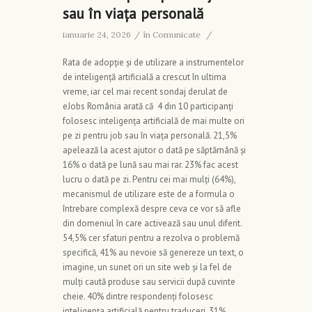
sau în viața personală
ianuarie 24, 2026
/
în
Comunicate
/
Rata de adopție și de utilizare a instrumentelor
de inteligență artificială a crescut în ultima
vreme, iar cel mai recent sondaj derulat de
eJobs România arată că 4 din 10 participanți
folosesc inteligența artificială de mai multe ori
pe zi pentru job sau în viața personală. 21,5%
apelează la acest ajutor o dată pe săptămână și
16% o dată pe lună sau mai rar. 23% fac acest
lucru o dată pe zi. Pentru cei mai mulți (64%),
mecanismul de utilizare este de a formula o
întrebare complexă despre ceva ce vor să afle
din domeniul în care activează sau unul diferit.
54,5% cer sfaturi pentru a rezolva o problemă
specifică, 41% au nevoie să genereze un text, o
imagine, un sunet ori un site web și la fel de
mulți caută produse sau servicii după cuvinte
cheie. 40% dintre respondenți folosesc
inteligența artificială pentru traduceri, 31%