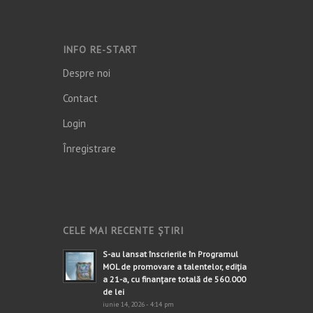
INFO RE-START
Despre noi
Contact
Login
Înregistrare
CELE MAI RECENTE ȘTIRI
S-au lansat înscrierile în Programul
MOL de promovare a talentelor, ediția
a 21-a, cu finanțare totală de 560.000
de lei
iunie 14, 2026 - 4:14 pm