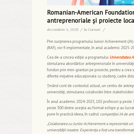
Romanian-American Foundation 
antreprenoriale și proiecte local
decembrie 3, 2025
/
în
Cursuri
/
Prin susținerea programului Junior Achievement (JA
(RAF), vor fi implementate, în anul academic 2025-202
Cea de-a cincea ediție a programului
Universitatea A
stimularea abordărilor antreprenoriale în universități;
fonduri prin mini-granturi pe proiecte, pentru a crea
diferite inițiative educaționale cu studenți, cadre dida
Ținând cont de contextul actual, un centru de antre
universități, stimularea colaborării între stakeholde
În anul academic 2024-2025, 102 profesori și peste 3.
peste 300 dintre aceștia au format echipe și au lucr
pune în practică ideea, în cadrul
competiției JA de an
„Colaborarea cu Junior Achievement a reprezentat un p
universității noastre. Experiența a fost una transform