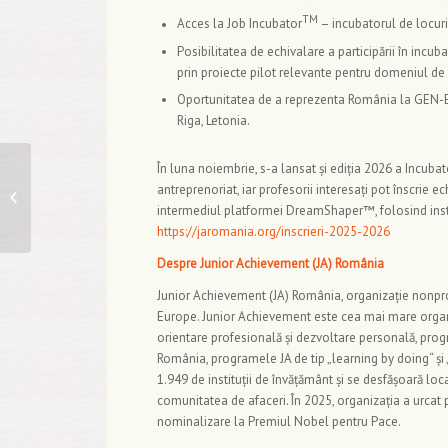
TM
Acces la Job Incubator
– incubatorul de locuri 
Posibilitatea de echivalare a participării în incu
prin proiecte pilot relevante pentru domeniul de 
Oportunitatea de a reprezenta România la GEN-E 
Riga, Letonia.
AI Access Power Hub:
În luna noiembrie, s-a lansat și ediția 2026 a Incubat
primul ecosistem din
antreprenoriat, iar profesorii interesați pot înscrie e
România care
intermediul platformei DreamShaper™, folosind instru
transformă
https://jaromania.org/inscrieri-2025-2026
accesibilitatea...
Despre Junior Achievement (JA) România
Junior Achievement (JA) România, organizație nonprof
Europe. Junior Achievement este cea mai mare organi
orientare profesională și dezvoltare personală, progr
România, programele JA de tip „learning by doing“ și
1.949 de instituții de învățământ și se desfășoară loca
comunitatea de afaceri. În 2025, organizația a urcat 
nominalizare la Premiul Nobel pentru Pace.