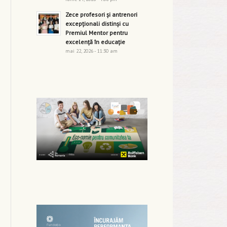
Zece profesori și antrenori
excepționali distinși cu
Premiul Mentor pentru
excelență în educație
mai 22, 2026 - 11:30 am