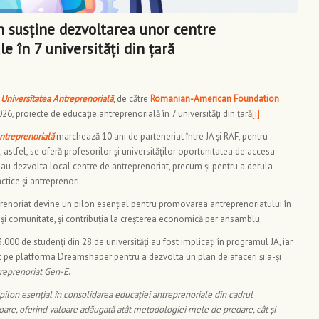
susține dezvoltarea unor centre
e în 7 universități din țară
)
Universitatea Antreprenorială
, de către
Romanian-American Foundation
6, proiecte de educație antreprenorială în 7 universități din țară
[i]
.
ntreprenorială
marchează 10 ani de parteneriat între JA și RAF, pentru
 astfel, se oferă profesorilor și universităților oportunitatea de accesa
 sau dezvolta local centre de antreprenoriat, precum și pentru a derula
ctice și antreprenori.
prenoriat devine un pilon esențial pentru promovarea antreprenoriatului în
ri și comunitate, și contribuția la creșterea economică per ansamblu.
000 de studenți din 28 de universități au fost implicați în programul JA, iar
at pe platforma Dreamshaper pentru a dezvolta un plan de afaceri și a-și
treprenoriat Gen-E
.
ilon esențial în consolidarea educației antreprenoriale din cadrul
atoare, oferind valoare adăugată atât metodologiei mele de predare, cât și