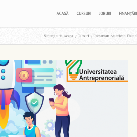
ACASĂ
CURSURI
JOBURI
FINANȚĂRI
Sunteți aici:
Acasa
/
Cursuri
/
Romanian-American Foundati