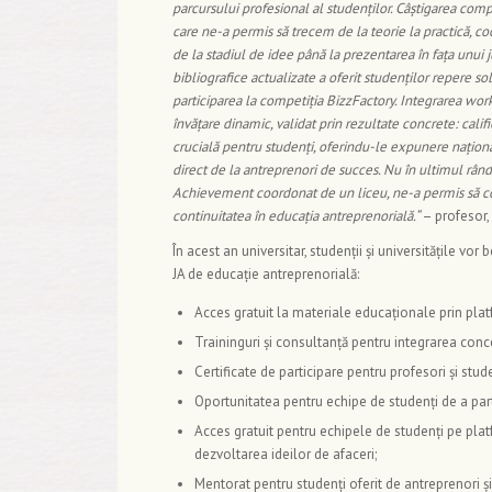
parcursului profesional al studenților. Câștigarea compe
care ne-a permis să trecem de la teorie la practică, co
de la stadiul de idee până la prezentarea în fața unui j
bibliografice actualizate a oferit studenților repere s
participarea la competiția BizzFactory. Integrarea wo
învățare dinamic, validat prin rezultate concrete: cali
crucială pentru studenți, oferindu-le expunere naționa
direct de la antreprenori de succes. Nu în ultimul rând
Achievement coordonat de un liceu, ne-a permis să con
continuitatea în educația antreprenorială.
“
– profesor,
În acest an universitar, studenții și universitățile vor
JA de educație antreprenorială:
Acces gratuit la materiale educaționale prin plat
Traininguri și consultanță pentru integrarea conc
Certificate de participare pentru profesori și stude
Oportunitatea pentru echipe de studenți de a par
Acces gratuit pentru echipele de studenți pe plat
dezvoltarea ideilor de afaceri;
Mentorat pentru studenți oferit de antreprenori și