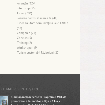
Finanţări
(324)
Internship
(95)
Joburi
(703)
Resurse pentru afacerea ta
(41)
Tineri la Start, comunități la Re-START!
(48)
Campanie
(23)
Concurs
(5)
Training
(2)
Workshopuri
(9)
Turism sustenabil Războieni
(27)
ELE MAI RECENTE ȘTIRI
S-au lansat înscrierile în Programul MOL de
promovare a talentelor, ediția a 21-a, cu