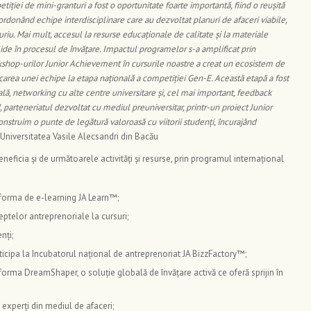
tiției de mini-granturi a fost o oportunitate foarte importantă, fiind o reușită
ordonând echipe interdisciplinare care au dezvoltat planuri de afaceri viabile,
uriu. Mai mult, accesul la resurse educaționale de calitate și la materiale
olide în procesul de învățare. Impactul programelor s-a amplificat prin
rkshop-urilor Junior Achievement în cursurile noastre a creat un ecosistem de
ficarea unei echipe la etapa națională a competiției Gen-E. Această etapă a fost
lă, networking cu alte centre universitare și, cel mai important, feedback
, parteneriatul dezvoltat cu mediul preuniversitar, printr-un proiect Junior
struim o punte de legătură valoroasă cu viitorii studenți, încurajând
 Universitatea Vasile Alecsandri din Bacău
 beneficia și de următoarele activități și resurse, prin programul internațional
forma de e-learning JA Learn™️;
eptelor antreprenoriale la cursuri;
nți;
ticipa la Incubatorul național de antreprenoriat JA BizzFactory™;
forma DreamShaper, o soluție globală de învățare activă ce oferă sprijin în
 experți din mediul de afaceri;