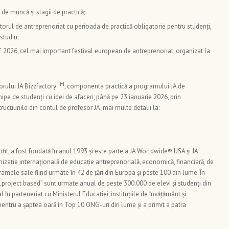
de muncă și stagii de practică;
batorul de antreprenoriat cu perioada de practică obligatorie pentru studenți,
studiu;
2026, cel mai important festival european de antreprenoriat, organizat la
TM
orului JA Bizzfactory
, componenta practică a programului JA de
chipe de studenți cu idei de afaceri, până pe 23 ianuarie 2026, prin
cțiunile din contul de profesor JA; mai multe detalii la:
it, a fost fondată în anul 1993 și este parte a JA Worldwide® USA și JA
zație internațională de educație antreprenorială, economică, financiară, de
amele sale fiind urmate în 42 de țări din Europa și peste 100 din lume. În
 „project based” sunt urmate anual de peste 300.000 de elevi și studenți din
l în parteneriat cu Ministerul Educației, instituțiile de învățământ și
pentru a șaptea oară în Top 10 ONG-uri din lume și a primit a patra