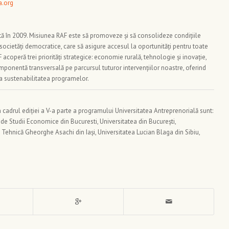
.org
ă în 2009. Misiunea RAF este să promoveze şi să consolideze condițiile
societăţi democratice, care să asigure accesul la oportunități pentru toate
coperă trei priorități strategice: economie rurală, tehnologie și inovație,
ponentă transversală pe parcursul tuturor intervențiilor noastre, oferind
 la sustenabilitatea programelor.
n cadrul ediției a V-a parte a programului Universitatea Antreprenorială sunt:
de Studii Economice din Bucuresti, Universitatea din București,
 Tehnică Gheorghe Asachi din Iași, Universitatea Lucian Blaga din Sibiu,