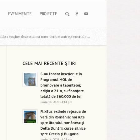
EVENIMENTE
PROIECTE
on susține dezvoltarea unor centre antreprenoriale ...
CELE MAI RECENTE ȘTIRI
S-au lansat înscrierile în
Programul MOL de
promovare a talentelor,
ediția a 21-a, cu finanțare
totală de 560.000 de lei
iunie 14, 2026 - 4:14 pm
FlixBus extinde rețeaua de
vară din România: noi rute
spre litoralul românesc și
Delta Dunării, curse zilnice
spre Grecia și Bulgaria
iunie 14, 2026 - 4:08 pm