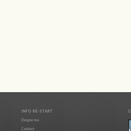
INFO RE-START
C
Despre noi
Contact