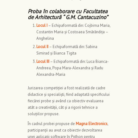
Proba în colaborare cu Facultatea
de Arhitectură “ G.M. Cantacuzino”
Locul I
– Echipaformatǎ din: Cojbirna Maria,
Costantin Maria și Costoaea Smărăndița –
Anghelina
Locul II
– Echipaformatǎ din: Sabina
Simirad și Bianca Tigita
Locul III
– Echipaformatǎ din: Luca Bianca-
Andreea, Popa Mara-Alexandra și Radu
Alexandra-Maria
Jurizarea competiției a fost realizată de cadre
didactice și specialiști, fiind adaptată specificului
fiecărei probe și având ca obiectiv evaluarea
atât a creativității, cât și a rigorii tehnice a
soluțiilor propuse.
În cadrul probei propuse de
Magna Electronics
,
participanții au avut ca obiectiv dezvoltarea
unei aplicații software în Python pentru