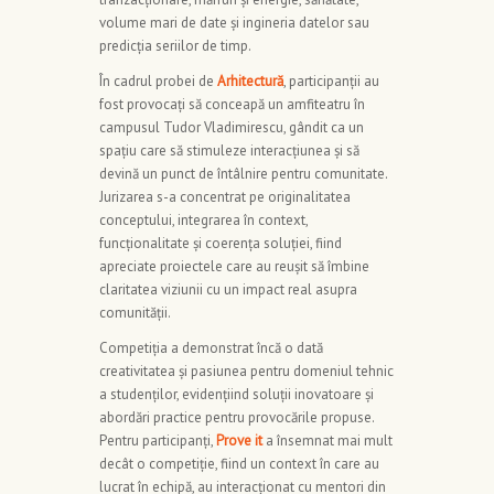
volume mari de date și ingineria datelor sau
predicția seriilor de timp.
În cadrul probei de
Arhitectură
, participanții au
fost provocați să conceapă un amfiteatru în
campusul Tudor Vladimirescu, gândit ca un
spațiu care să stimuleze interacțiunea și să
devină un punct de întâlnire pentru comunitate.
Jurizarea s-a concentrat pe originalitatea
conceptului, integrarea în context,
funcționalitate și coerența soluției, fiind
apreciate proiectele care au reușit să îmbine
claritatea viziunii cu un impact real asupra
comunității.
Competiția a demonstrat încă o dată
creativitatea și pasiunea pentru domeniul tehnic
a studenților, evidențiind soluții inovatoare și
abordări practice pentru provocările propuse.
Pentru participanți,
Prove it
a însemnat mai mult
decât o competiție, fiind un context în care au
lucrat în echipă, au interacționat cu mentori din