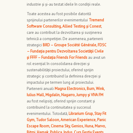
industrie și și-au testat ideile în condiții reale.
Toate acestea au fost posibile datorită
sprijinului partenerilor evenimentului
Tremend
Software Consulting, Allied Testing și Conest
,
care au contribuit la dezvoltarea și susținerea
tehnică a competiției. De asemenea, partenerii
strategici
BRD – Groupe Société Générale, FDSC
– Fundația pentru Dezvoltarea Societății Civile
și FFFF – Fundația Friends For Friends
au avut un
rol esențial în consolidarea direcției și
sustenabilității proiectului, oferind sprijin
strategic și contribuind la definirea direcției și
impactului pe termen lung al proiectului.
Partenerii anuali
Magna Electronics, Burn, Wink,
Iulius Mall, Migdalin, Nagarro, Jumpy și VIVA FM
au fost nelipsiți, oferind sprijin constant și
contribuind la continuitatea și succesul
evenimentului. Totodată,
Librarium Grup, Stay Fit
Gym, Tudor Saloon, American Experience, Panic
Escape Room, Cinema Sky, Genios, Huna, Marvo,
Bitmi, Hamak, Publica, Indus, Curs Festiv Events,