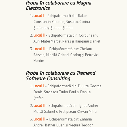
Proba în colaborare cu Magna
Electronics
Locul I
– Echipaformatǎ din: Balan
Constantin-Cosmin, Busuioc Corina
Ștefania și Șerban Ștefan
Locul II
– Echipaformatǎ din: Corduneanu
Alin, Matei Marcel Rareș și Hanganu Daniel
Locul III
– Echipaformatǎ din: Chelaru
Răzvan, Mihăilă Gabriel Codruț și Petrovici
Maxim
Proba în colaborare cu Tremend
Software Consulting
Locul I
– Echipaformatǎ din: Duluta George
Denis, Stroescu Tudor Paul și Danila
Ștefan
Locul II
– Echipaformatǎ din: Ignat Andrei,
Moisă Gabriel și Prelipcean Răzvan Mihai
Locul III
– Echipaformatǎ din: Zaharia
Andrei, Betivu Iulian și Negura Teodor