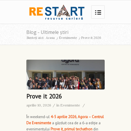
Blog - Ultimele știri
Sunteți aici:
Acasa
/
Evenimente
/
Prove it 2026
Prove it 2026
aprilie 10, 2026
/
în
Evenimente
/
În weekend-ul
4-5 aprilie 2026
,
Agora – Centrul
De Evenimente
a găzduit cea de a 6-a ediție a
evenimentului
Prove it, primul techathon
din