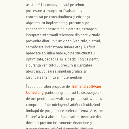
asistență la condus, bazată pe tehnici de
procesare a imaginilor. Evaluarea s-a
concentrat pe corectitudinea și eficiența
algoritmilor implementați, precum și pe
capacitatea acestora de a detecta, extrage și
interpreta informații relevante din date vizuale
provenite dintr-un flux video (vehicule, pietoni,
semafoare, indicatoare rutiere etc.). Au fost
apreciate soluțiile fiabile, bine structurate și
optimizate, capabile să ia decizii logice pentru
siguranța vehiculului, precum și claritatea
abordării, utilizarea simulării grafice și
justificarea tehnică a implementării.
În cadrul probei propuse de
Tremend Software
Consulting
, participanții au avut la dispoziție 24
de ore pentru a dezvolta un produs software cu
componentă de inteligență artificială, utilizând
limbajul de programare preferat. Tema „AI is the
Future” a fost abordată prin soluții inspirate din
domenii precum instrumente financiare și
tranzacționare, mărfuri și energie, sănătate,