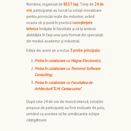
România, organizat de
BEST Iași
. Timp de
24 de
ore
, participanții au lucrat la soluții inovatoare
pentru provocări reale din industrie, având
ocazia să-și pună în practică
cunoștințele
tehnice
învățate în facultate și să își testeze
abilitățile în fața unui juriu format din specialiști
din mediul academic și industrial.
Ediția din acest an a inclus
3 probe principale
:
Proba în colaborare cu Magna Electronics;
Proba în colaborare cu Tremend Software
Consulting;
Proba în colaborare cu Facultatea de
Arhitectură “G.M. Cantacuzino”.
După cele 24 de ore de muncă intensă, soluțiile
propuse de participanți au fost evaluate de juriu,
urmând ca acestea să fie următoarele echipe
câștigătoare: