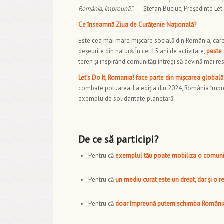
România, împreună.
” — Ștefan Buciuc, Președinte Let
Ce înseamnă Ziua de Curățenie Națională?
Este cea mai mare mișcare socială din România, care
deșeurile din natură. În cei 15 ani de activitate,
peste
teren și inspirând comunități întregi să devină mai r
Let’s Do It, Romania! face parte din mișcarea globală
combate poluarea. La ediția din 2024, România împreu
exemplu de solidaritate planetară.
De ce să participi?
Pentru că
exemplul tău poate mobiliza o comuni
Pentru că
un mediu curat este un drept, dar și o r
Pentru că
doar împreună putem schimba România