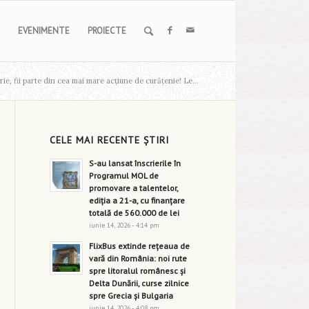
EVENIMENTE
PROIECTE
ie, fii parte din cea mai mare acțiune de curățenie! Le...
CELE MAI RECENTE ȘTIRI
S-au lansat înscrierile în
Programul MOL de
promovare a talentelor,
ediția a 21-a, cu finanțare
totală de 560.000 de lei
iunie 14, 2026 - 4:14 pm
FlixBus extinde rețeaua de
vară din România: noi rute
spre litoralul românesc și
Delta Dunării, curse zilnice
spre Grecia și Bulgaria
iunie 14, 2026 - 4:08 pm