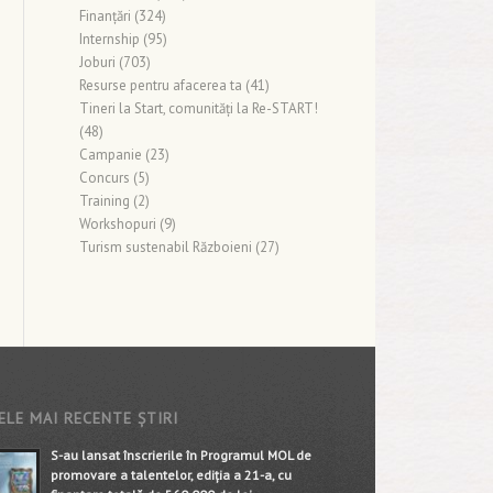
Finanţări
(324)
Internship
(95)
Joburi
(703)
Resurse pentru afacerea ta
(41)
Tineri la Start, comunități la Re-START!
(48)
Campanie
(23)
Concurs
(5)
Training
(2)
Workshopuri
(9)
Turism sustenabil Războieni
(27)
ELE MAI RECENTE ȘTIRI
S-au lansat înscrierile în Programul MOL de
promovare a talentelor, ediția a 21-a, cu