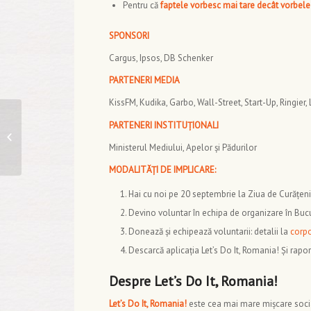
Pentru că
faptele vorbesc mai tare decât vorbele
SPONSORI
Cargus, Ipsos, DB Schenker
PARTENERI MEDIA
KissFM, Kudika, Garbo, Wall-Street, Start-Up, Ringier,
“Responsabilitate
PARTENERI INSTITUȚIONALI
pentru viitor” O
campanie Registrul
Ministerul Mediului, Apelor și Pădurilor
Deșeurilor dedicată...
MODALITĂȚI DE IMPLICARE:
Hai cu noi pe 20 septembrie la Ziua de Curățeni
Devino voluntar în echipa de organizare în Buc
Donează și echipează voluntarii: detalii la
corp
Descarcă aplicația Let’s Do It, Romania! Și rapo
Despre Let’s Do It, Romania!
Let’s Do It, Romania!
este cea mai mare mișcare social