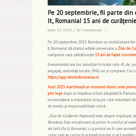
Pe 20 septembrie, fii parte din
It, Romania! 15 ani de curățenie
iunie 23, 2025
/
în
Comunicate
/
Pe 20 septembrie 2025, România se mobilizează din 
It, Romania! dă startul ediției aniversare a
Zilei de C
campanie care sărbătorește
15 ani de fapte concrete
Evenimentul are loc simultan în toate cele 41 de județ
angajați, autorități locale, ONG-uri și companii. Cei ca
https://app.letsdoitromania.ro
Anul 2025 marchează un moment istoric: este primul a
prin lege
după ce inițiativa a fost adoptată în Parla
recunoaștere a impactului uriaș pe care voluntarii di
de mediu și responsabilitate civică.
„
Ziua de Curățenie Națională este despre implicare, d
România. Este emoționant să privim în urmă și să ved
de Let’s Do It, Romania!, ci și primul an în care aceas
celor care au crezut în această mișcare și să îi invită