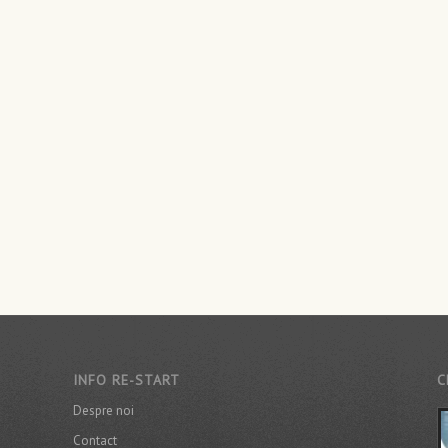
INFO RE-START
C
Despre noi
Contact