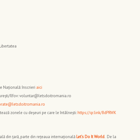
 Libertatea
e Națională: înscrieri
aici
urești/Ilfov: voluntar@letsdoitromania.ro
orate@letsdoitromania.ro
rtează zonele cu deșeuri pe care le întâlnești:
https://qr.link/8dPRWK
ă din țară, parte din rețeaua internațională
Let’s Do It World
. De la