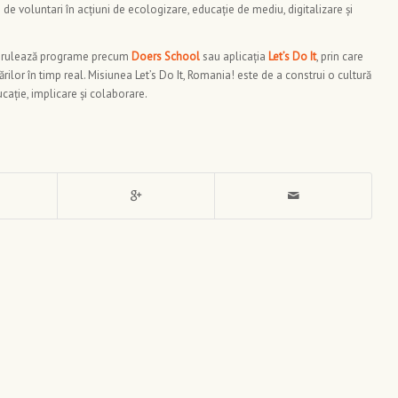
de voluntari în acțiuni de ecologizare, educație de mediu, digitalizare și
 derulează programe precum
Doers School
sau aplicația
Let’s Do It
, prin care
ărilor în timp real. Misiunea Let’s Do It, Romania! este de a construi o cultură
ucație, implicare și colaborare.