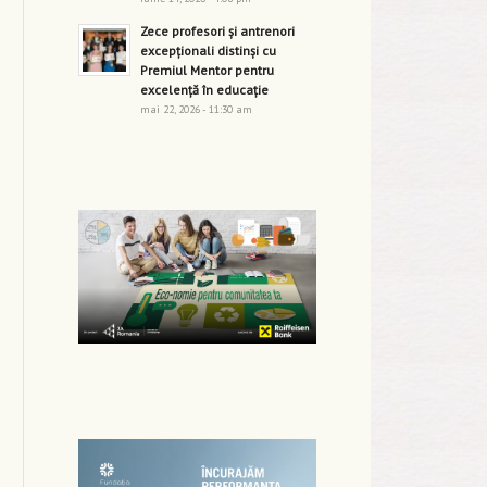
Zece profesori și antrenori
excepționali distinși cu
Premiul Mentor pentru
excelență în educație
mai 22, 2026 - 11:30 am