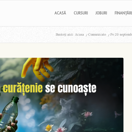
ACASĂ
CURSURI
JOBURI
FINANȚĂRI
Sunteți aici:
Acasa
/
Comunicate
/
Pe 20 septembr