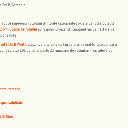
’s Do It, Romania!
 aduce împreună voluntari din toate categoriile sociale pentru a colecta
 2.6 milioane de români
au răspuns „Prezent!”, curățând mii de hectare de
esponsabile.
 Let’s Do It World
, alături de alte sute de țări care și-au unit forțele pentru a
nă cu alte 191 de țări și peste 23 milioane de voluntari – un adevărat
tate întreagă
esponsabilitate
 în bine