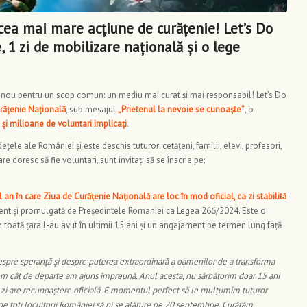
 cea mai mare acțiune de curățenie! Let’s Do
, 1 zi de mobilizare națională și o lege
nou pentru un scop comun: un mediu mai curat și mai responsabil! Let’s Do
urățenie Națională
, sub mesajul
„Prietenul la nevoie se cunoaște”
, o
 și milioane de voluntari implicați
.
ele ale României și este deschis tuturor: cetățeni, familii, elevi, profesori,
re doresc să fie voluntari, sunt invitați să se înscrie pe:
n în care Ziua de Curățenie Națională are loc în mod oficial, ca zi stabilită
ment și promulgată de Președintele Romaniei ca Legea 266/2024. Este o
n toată țara l-au avut în ultimii 15 ani și un angajament pe termen lung față
espre speranță și despre puterea extraordinară a oamenilor de a transforma
em cât de departe am ajuns împreună. Anul acesta, nu sărbătorim doar 15 ani
tă zi are recunoaștere oficială. E momentul perfect să le mulțumim tuturor
m pe toți locuitorii României să ni se alăture pe 20 septembrie. Curățăm