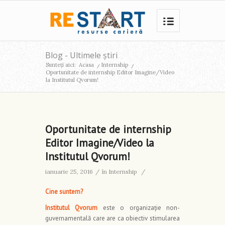
Blog - Ultimele știri
Sunteți aici:
Acasa
/
Internship
/
Oportunitate de internship Editor Imagine/Video
la Institutul Qvorum!
Oportunitate de internship
Editor Imagine/Video la
Institutul Qvorum!
ianuarie 25, 2016
/
în
Internship
/
Cine suntem?
Institutul Qvorum
este o organizație non-
guvernamentală care are ca obiectiv stimularea