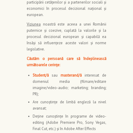
participării cetăţenilor şi a partenerilor sociali și
economici în procesul decizional naţional şi
european.
Viziunea
noastră este aceea a unei Românii
puternice și coezive, cuplată la valorile și la
procesul decizional european și capabilă ea
însăși să influențeze aceste valori și norme
legislative.
Căutăm o persoană care să îndeplinească
următoarele cerinţe:
Student/ă
sau
masterand/ă
interesat de
domeniul media (filmare/editare
imagine/video-audio; marketing; branding;
PR);
Are cunoştinţe de limbă engleză la nivel
avansat;
Deţine cunoştinţe în programe de video-
editing (Adobe Premiere Pro, Sony Vegas,
Final Cut, etc.) şi în Adobe After Effects