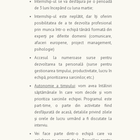
Internship-ul se va desfășura pe o perioadă
de 3 luni începând cu luna martie;
Internship-ul este neplătit, dar îţi oferim
posibilitatea de a te dezvolta profesional
prin munca într-o echipă tânără formată din
experţi pe diferite domenii (comunicare,
afaceri europene, project management,
psihologie)
Accesul la numeroase surse pentru
dezvoltarea ta personală (surse pentru
gestionarea timpului, productivitate, lucru în
echipă, prioritizarea sarcinilor, etc.)
Autonomie a timpului
: vom avea întâlniri
săptămânale în care vom decide şi vom
prioritiza sarcinile echipei. Programul este
part-time, o parte din activitate fiind
desfăşurată de acasă, detaliile privind zilele
şi orele de lucru urmând a fi discutate la
interviu.
Vei face parte dintr-o echipă care va