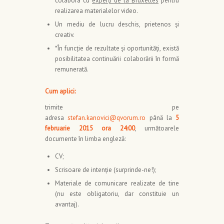
colabora cu
experţi de la Bruxelles
pentru
realizarea materialelor video.
Un mediu de lucru deschis, prietenos şi
creativ.
*În funcţie de rezultate şi oportunităţi, există
posibilitatea continuării colaborării în formă
remunerată.
Cum aplici:
trimite pe
adresa
stefan.kanovici@qvorum.ro
până la
5
februarie 2015 ora 24:00
, următoarele
documente în limba engleză:
CV;
Scrisoare de intenție (surprinde-ne!);
Materiale de comunicare realizate de tine
(nu este obligatoriu, dar constituie un
avantaj).