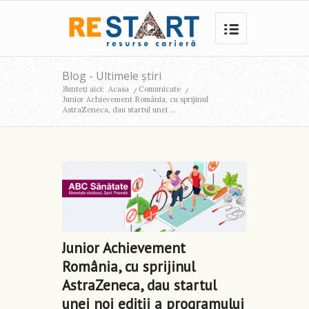
Blog - Ultimele știri
Sunteți aici:
Acasa
/
Comunicate
/
Junior Achievement România, cu sprijinul
AstraZeneca, dau startul unei ...
Junior Achievement
România, cu sprijinul
AstraZeneca, dau startul
unei noi ediții a programului