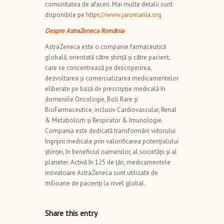
comunitatea de afaceri. Mai multe detalii sunt
disponibile pe
https://www.jaromania.org
Despre AstraZeneca România
AstraZeneca este o companie farmaceutică
globală, orientată către știință și către pacient,
care se concentrează pe descoperirea,
dezvoltarea și comercializarea medicamentelor
eliberate pe bază de prescripție medicală în
domeniile Oncologie, Boli Rare și
BioFarmaceutice, inclusiv Cardiovascular, Renal
& Metabolism și Respirator & Imunologie.
Compania este dedicată transformării viitorului
îngrijirii medicale prin valorificarea potențialului
științei, în beneficiul oamenilor, al societății și al
planetei. Activă în 125 de țări, medicamentele
inovatoare AstraZeneca sunt utilizate de
milioane de pacienți la nivel global.
Share this entry