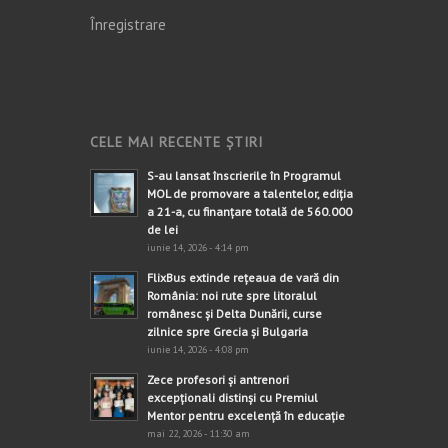
Înregistrare
CELE MAI RECENTE ȘTIRI
S-au lansat înscrierile în Programul
MOL de promovare a talentelor, ediția
a 21-a, cu finanțare totală de 560.000
de lei
iunie 14, 2026 - 4:14 pm
FlixBus extinde rețeaua de vară din
România: noi rute spre litoralul
românesc și Delta Dunării, curse
zilnice spre Grecia și Bulgaria
iunie 14, 2026 - 4:08 pm
Zece profesori și antrenori
excepționali distinși cu Premiul
Mentor pentru excelență în educație
mai 22, 2026 - 11:30 am