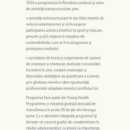
2026 a programului în România continuă și seria
de activități extracurriculare, prin:
• activități extracurriculare în aer liber, menite să
reducă sedentarismul și să încurajeze
participarea activă a tinerilor la sport și mișcare,
precum și să îi implice în inițiative de
sustenabilitate, cum ar fi ecologizarea și
protejarea mediului;
• acordarea de burse și organizarea de sesiuni
de orientare și mentorat, dedicate consolidării
încrederii în sine, creșterii motivației și
dezvoltării abilităților de planificare a carierei,
prin ghidarea elevilor către oportunități
profesionale adaptate nevoilor profilului lor.
Programul face parte din Young Health
Programme, o inițiativă globală derulată de
AstraZeneca în peste 30 de țări din întreaga
lume. Cu o abordare integrată, programul își
dorește să crească gradul de conștientizare în
rândul adolescenților cu privire la importanța