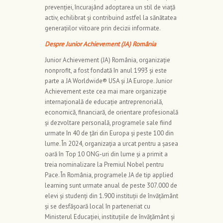
prevenției, încurajând adoptarea un stil de viață
activ, echilibrat și contribuind astfel la sănătatea
generațiilor viitoare prin decizii informate.
Despre Junior Achievement (JA) România
Junior Achievement (JA) România, organizație
nonprofit, a fost fondată în anul 1993 și este
parte a JA Worldwide® USA și JA Europe. Junior
Achievement este cea mai mare organizație
internațională de educație antreprenorială,
economică, financiară, de orientare profesională
și dezvoltare personală, programele sale fiind
urmate în 40 de țări din Europa și peste 100 din
lume. În 2024, organizația a urcat pentru a șasea
oară în Top 10 ONG-uri din lume și a primit a
treia nominalizare la Premiul Nobel pentru
Pace. În România, programele JA de tip applied
learning sunt urmate anual de peste 307.000 de
elevi și studenți din 1.900 instituții de învățământ
și se desfășoară local în parteneriat cu
Ministerul Educației, instituțiile de învățământ și