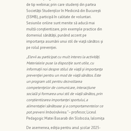
de tip webinar, prin care studenți din partea
Societății Studenţilor în Medicină din Bucureşti
(SSMB), participă în calitate de voluntari.
Sesiunile online sunt menite să aducă mai
multă conștientizare, prin exemple practice din
domeniul sănătății, punând accent pe
importanța asumării unui stil de viață sănătos și
pe rolul prevenției.
„Elevii au participat cu mult interes la activități.
Materialele puse la dispoziție sunt utile, cu
informații noi despre stilul de viață și importanța
prevenției pentru un mod de viață sănătos. Este
un program util pentru dezvoltarea
competențelor de comunicare, interacțiune
socială și formarea unui stil de viață sănătos, prin
conștientizarea importanței sportului, a
alimentației sănătoase și a comportamentelor ce
pot preveni îmbolnăvirea.“ –
profesor, Liceul
Pedagogic Matei Basarab din Slobozia, Ialomița
De asemenea, ediția pentru anul școlar 2025-