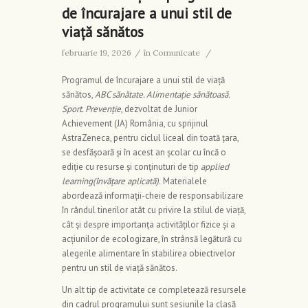
de încurajare a unui stil de
viață sănătos
februarie 19, 2026
/
în
Comunicate
/
Programul de încurajare a unui stil de viață
sănătos,
ABC sănătate. Alimentație sănătoasă.
Sport. Prevenție
, dezvoltat de Junior
Achievement (JA) România, cu sprijinul
AstraZeneca, pentru ciclul liceal din toată țara,
se desfășoară și în acest an școlar cu încă o
ediție cu resurse și conținuturi de tip
applied
learning(învățare aplicată).
Materialele
abordează informații-cheie de responsabilizare
în rândul tinerilor atât cu privire la stilul de viață,
cât și despre importanța activităților fizice și a
acțiunilor de ecologizare, în strânsă legătură cu
alegerile alimentare în stabilirea obiectivelor
pentru un stil de viață sănătos.
Un alt tip de activitate ce completează resursele
din cadrul programului sunt sesiunile la clasă