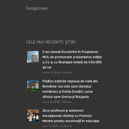
Înregistrare
CELE MAI RECENTE ȘTIRI
S-au lansat înscrierile în Programul
MOL de promovare a talentelor, ediția
a 21-a, cu finanțare totală de 560.000
de lei
iunie 14, 2026 - 4:14 pm
FlixBus extinde rețeaua de vară din
România: noi rute spre litoralul
românesc și Delta Dunării, curse
zilnice spre Grecia și Bulgaria
iunie 14, 2026 - 4:08 pm
Zece profesori și antrenori
excepționali distinși cu Premiul
Mentor pentru excelență în educație
mai 22, 2026 - 11:30 am