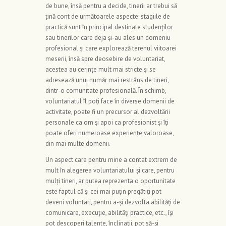
de bune, însă pentru a decide, tinerii ar trebui să
țină cont de următoarele aspecte: stagiile de
practică sunt în principal destinate studenților
sau tinerilor care deja și-au ales un domeniu
profesional și care explorează terenul viitoarei
meserii, însă spre deosebire de voluntariat,
acestea au cerințe mult mai stricte și se
adresează unui număr mai restrâns de tineri,
dintr-o comunitate profesională. În schimb,
voluntariatul îl poți face în diverse domenii de
activitate, poate fi un precursor al dezvoltării
personale ca om și apoi ca profesionist și îți
poate oferi numeroase experiențe valoroase,
din mai multe domenii.
Un aspect care pentru mine a contat extrem de
mult în alegerea voluntariatului și care, pentru
mulți tineri, ar putea reprezenta o oportunitate
este faptul că și cei mai puțin pregătiți pot
deveni voluntari, pentru a-și dezvolta abilități de
comunicare, execuție, abilități practice, etc., își
pot descoperi talente, înclinații, pot să-și