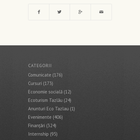
CATEGORII
Comunicate
(176)
Cursuri
(173)
Economie socială
(12)
Ecoturism Tazlău
(24)
Anunturi Eco Tazlau
(1)
Evenimente
(406)
Finanţări
(324)
Internship
(95)