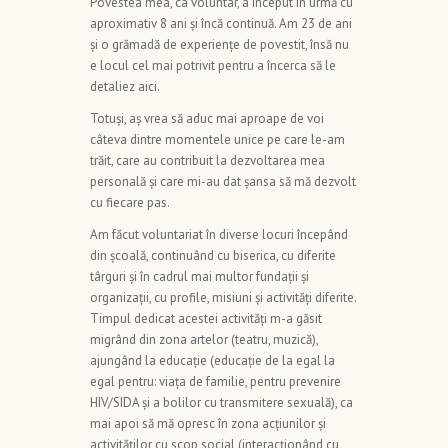
Povestea mea, ca voluntar, a început în urmă cu
aproximativ 8 ani și încă continuă. Am 23 de ani
și o grămadă de experiențe de povestit, însă nu
e locul cel mai potrivit pentru a încerca să le
detaliez aici.
Totuși, aș vrea să aduc mai aproape de voi
câteva dintre momentele unice pe care le-am
trăit, care au contribuit la dezvoltarea mea
personală și care mi-au dat șansa să mă dezvolt
cu fiecare pas.
Am făcut voluntariat în diverse locuri începând
din școală, continuând cu biserica, cu diferite
târguri și în cadrul mai multor fundații și
organizații, cu profile, misiuni și activități diferite.
Timpul dedicat acestei activități m-a găsit
migrând din zona artelor (teatru, muzică),
ajungând la educație (educație de la egal la
egal pentru: viața de familie, pentru prevenire
HIV/SIDA și a bolilor cu transmitere sexuală), ca
mai apoi să mă opresc în zona acțiunilor și
activităților cu scop social (interacționând cu