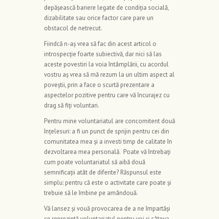
depășească bariere legate de condiția socială,
dizabilitate sau orice factor care pare un
obstacol de netrecut.
Fiindcă n-aș vrea să fac din acest articol o
introspecție foarte subiectivă, dar nici să las
aceste povestiri la voia întâmplării, cu acordul
vostru aș vrea să mă rezum la un ultim aspect al
poveștii, prin a face o scurtă prezentare a
aspectelor pozitive pentru care vă încurajez cu
drag să fiți voluntari.
Pentru mine voluntariatul are concomitent două
înțelesuri: a fi un punct de sprijin pentru cei din
comunitatea mea și a investi timp de calitate în
dezvoltarea mea personală. Poate vă întrebați
cum poate voluntariatul să aibă două
semnificații atât de diferite? Răspunsul este
simplu: pentru că este o activitate care poate și
trebuie să le îmbine pe amândouă.
Vă lansez și vouă provocarea de a ne împartăși
ce reprezintă voluntariatul pentru voi și câteva