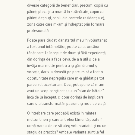
diverse categorii de beneficiari, precum: copiii cu
părinți plecați la muncă în străinătate, copiii cu
părinți deținuți, copiii din centrele rezidențiale),
zonă către care m-am și îndreptat prin formare
profesională.
Poate pare ciudat, dar startul meu în voluntariat
a fost unul întâmplător, poate ca al oricărui
tânăr care, la început de drum și fără experiență,
din dorința de a face ceva, de a fi util și de a
învăța mai multe pentru a-și găsi drumul și
vocația, dar s-a dovedit pe parcurs că a fost o
oportunitate neprețuită care m-a ghidat pe tot
parcursul acestor ani. Deci, pot spune că n-am
avut un scop conștient sau un ”plan de bătaie”
încă de la început, ci doar dorință de implicare
care s-a transformat în pasiune și mod de viață.
O întrebare care probabil există în mintea
multor tineri și care ar trebui lămurită poate fi
următoarea: de ce să aleg voluntariatul și nu un
stagiu de practică? Ambele variante sunt la fel