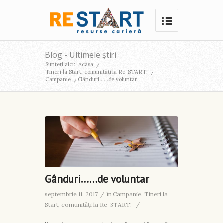
Blog - Ultimele știri
Sunteți aici:
Acasa
/
Tineri la Start, comunități la Re-START!
/
Campanie
/
Gânduri……de voluntar
Gânduri……de voluntar
septembrie 11, 2017
/
în
Campanie
,
Tineri la
Start, comunități la Re-START!
/