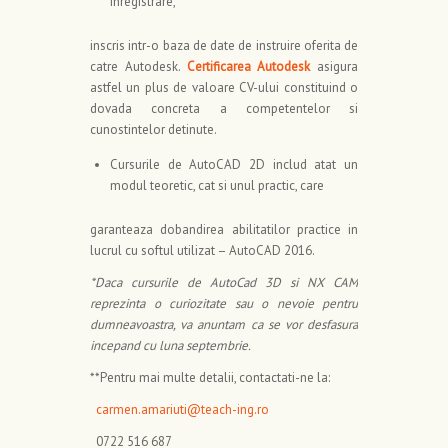
inregistrare,
inscris intr-o baza de date de instruire oferita de
catre Autodesk.
Certificarea Autodesk
asigura
astfel un plus de valoare CV-ului constituind o
dovada concreta a competentelor si
cunostintelor detinute.
Cursurile de AutoCAD 2D includ atat un
modul teoretic, cat si unul practic, care
garanteaza dobandirea abilitatilor practice in
lucrul cu softul utilizat – AutoCAD 2016.
*Daca cursurile de AutoCad 3D si NX CAM
reprezinta o curiozitate sau o nevoie pentru
dumneavoastra, va anuntam ca se vor desfasura
incepand cu luna septembrie.
**Pentru mai multe detalii, contactati-ne la:
carmen.amariuti@teach-ing.ro
0722 516 687