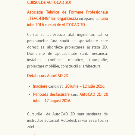
CURSUL DE AUTOCAD 2D!
Asociatia Tehnica de Formare Profesionala
„TEACH ING” Iasi
organizeaza
incepand cu
luna
iulie 2016 cursuri de AUTOCAD 2D
.
Cursul se adreseaza atat inginerilor, cat si
persoanelor fara studii de specialitate care
doresc sa abordeze proiectarea asistata 2D.
Domeniile de aplicabilitate sunt: mecanica,
instalatii, confectii metalice, topografie,
proiectare mobilier, constructii si arhitectura.
Detalii curs AutoCAD 2D:
Inscriere
candidati:
20 iunie – 12 iulie 2016.
Perioada desfasurare
curs
AutoCAD 2D: 20
iulie – 17 august 2016.
Cursurile de AutoCAD 2D sunt sustinute de
instructor autorizat Autodesk si vor avea loc in
zilele de: