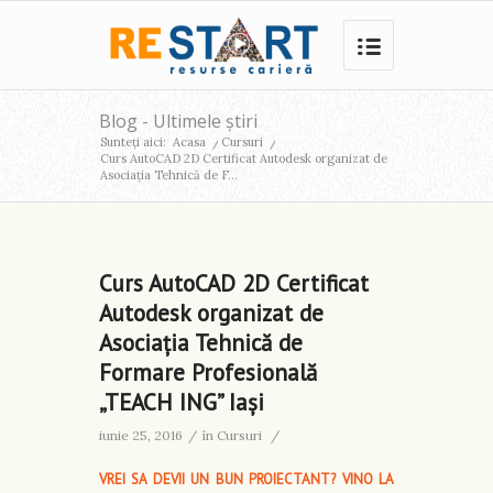
Blog - Ultimele știri
Sunteți aici:
Acasa
/
Cursuri
/
Curs AutoCAD 2D Certificat Autodesk organizat de
Asociația Tehnică de F...
Curs AutoCAD 2D Certificat
Autodesk organizat de
Asociația Tehnică de
Formare Profesională
„TEACH ING” Iași
iunie 25, 2016
/
în
Cursuri
/
VREI SA DEVII UN BUN PROIECTANT? VINO LA