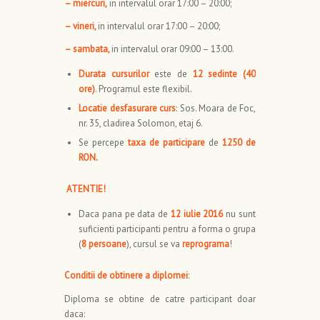
– miercuri,
in intervalul orar 17:00 – 20:00;
– vineri,
in intervalul orar 17:00 – 20:00;
– sambata,
in intervalul orar 09:00 – 13:00.
Durata cursurilor
este de
12 sedinte
(40
ore)
. Programul este flexibil.
Locatie desfasurare curs
: Sos. Moara de Foc,
nr. 35, cladirea Solomon, etaj 6.
Se percepe
taxa de participare
de
1250 de
RON.
ATENTIE!
Daca pana pe data de
12 iulie 2016
nu sunt
suficienti participanti pentru a forma o grupa
(
8 persoane
), cursul se va
reprograma
!
Conditii de obtinere a diplomei
:
Diploma se obtine de catre participant doar
daca: