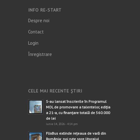
INFO RE-START
Despre noi
Contact
Login
Înregistrare
CELE MAI RECENTE ȘTIRI
S-au lansat înscrierile în Programul
MOL de promovare a talentelor, ediția
a 21-a, cu finanțare totală de 560.000
de lei
iunie 14, 2026 - 4:14 pm
FlixBus extinde rețeaua de vară din
România: noi rute spre litoralul