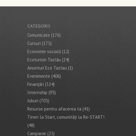
CATEGORII
Comunicate
(176)
Cursuri
(173)
Economie socială
(12)
Ecoturism Tazlău
(24)
Anunturi Eco Tazlau
(1)
Evenimente
(406)
Finanţări
(324)
Internship
(95)
Joburi
(703)
Resurse pentru afacerea ta
(41)
Tineri la Start, comunități la Re-START!
(48)
Campanie
(23)