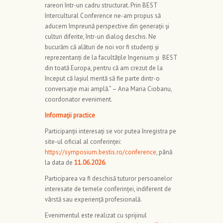
rareori într-un cadru structurat. Prin BEST
Intercultural Conference ne-am propus să
aducem împreună perspective din generații și
culturi diferite, într-un dialog deschis. Ne
bucurăm că alături de noi vor fi studenți și
reprezentanți de la facultățile Ingenium și BEST
din toată Europa, pentru că am crezut de la
început că Iașiul merită să fie parte dintr-o
conversație mai amplă.” – Ana Maria Ciobanu,
coordonator eveniment.
Informații practice
Participanții interesați se vor putea înregistra pe
site-ul oficial al conferinței:
https://symposium.bestis.ro/conference
, până
la data de
11.06.2026
.
Participarea va fi deschisă tuturor persoanelor
interesate de temele conferinței, indiferent de
vârstă sau experiență profesională.
Evenimentul este realizat cu sprijinul