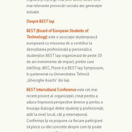
mai relevante provocări sociale ale generației
actuale.
Despre BEST Iași
BEST (Board of European Students of
Technology)
este o asociație studențească
europeană cu misiunea de a contribui la
dezvoltarea profesională și personală a
studenților. BEST Iași organizează de peste 20
de ani evenimente de impact, printre care
JobShop, iBEC, Prove it și BEST Iași Symposium,
în parteneriat cu Universitatea Tehnică
„Gheorghe Asachi” din Iași.
BEST Intercultural Conference
este cel mai
recent proiect al organizației, creat pentru a
aduce împreună perspective diverse și pentru a
încuraja dialogul dintre studenți și profesioniști,
atât la nivel local, cât și internațional.
Conferința își va propune ca fiecare participant
să plece cu idei concrete despre cum își poate