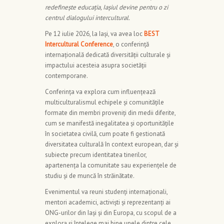
redefinește educația, Iașiul devine pentru o zi
centrul dialogului intercultural.
Pe 12 iulie 2026, la Iași, va avea loc
BEST
Intercultural Conference
, o conferință
internațională dedicată diversității culturale și
impactului acesteia asupra societății
contemporane.
Conferința va explora cum influențează
multiculturalismul echipele și comunitățile
formate din membri proveniți din medii diferite,
cum se manifestă inegalitatea și oportunitățile
în societatea civilă, cum poate fi gestionată
diversitatea culturală în context european, dar și
subiecte precum identitatea tinerilor,
apartenența la comunitate sau experiențele de
studiu și de muncă în străinătate.
Evenimentul va reuni studenți internaționali,
mentori academici, activiști și reprezentanți ai
ONG-urilor din Iași și din Europa, cu scopul de a
explora și înțelege mai bine unele dintre cele