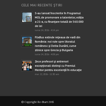
CELE MAI RECENTE ȘTIRI
S-au lansat înscrierile în Programul
MOL de promovare a talentelor, ediția
a 21-a, cu finanțare totală de 560.000
de lei
iunie 14, 2026 - 4:14 pm
FlixBus extinde rețeaua de vară din
România: noi rute spre litoralul
românesc și Delta Dunării, curse
zilnice spre Grecia și Bulgaria
iunie 14, 2026 - 4:08 pm
Zece profesori și antrenori
excepționali distinși cu Premiul
Mentor pentru excelență în educație
mai 22, 2026 - 11:30 am
© Copyright Re-Start 2015