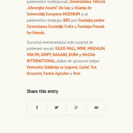
partenerilor instituționali,
Universitatea Tehnică
„Gheorghe Asachi” din Iași
, și
Alianța de
Universități Europene INGENIUM
, și al
partenerilor strategici
BRD
prin
Fundația pentru
Dezvoltarea Societății Civile
și
Fundația Friends
for Friends
.
Succesul evenimentului este susținut de
partenerii anuali:
IULIUS MALL, WINK, MIGDALIN,
VIVA FM, JUMPY, NAGARO, BURN
și
MAGNA
INTERNATIONAL
, alături de sponsorii ediției:
Fermador, Grădinița cu Legume, Gadal Tea,
Kosarom, Serele Agrodav
și
Noir
.
Share this entry