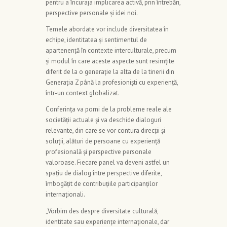
pentru a încuraja implicarea activă, prin întrebări,
perspective personale și idei noi.
Temele abordate vor include diversitatea în
echipe, identitatea și sentimentul de
apartenență în contexte interculturale, precum
și modul în care aceste aspecte sunt resimțite
diferit de la o generație la alta de la tinerii din
Generația Z până la profesioniști cu experiență,
într-un context globalizat.
Conferința va porni de la probleme reale ale
societății actuale și va deschide dialoguri
relevante, din care se vor contura direcții și
soluții, alături de persoane cu experiență
profesională și perspective personale
valoroase. Fiecare panel va deveni astfel un
spațiu de dialog între perspective diferite,
îmbogățit de contribuțiile participanților
internaționali.
„Vorbim des despre diversitate culturală,
identitate sau experiențe internaționale, dar