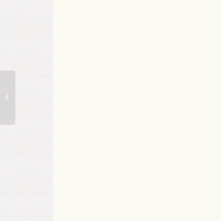
Anunț achiziție directă servicii
catering (furnizare băuturi,
produse patiserie...