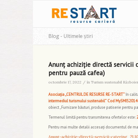
Blog - Ultimele știri
Anunț achiziție directă servicii
pentru pauză cafea)
octombrie 17, 2022
/
în
Turism sustenabil Războie
Asociația „CENTRUL DE RESURSE RE-START”
în calit
intermediul turismului sustenabil”
Cod MySMIS2014
obiect „Furnizare băuturi, produse patiserie pentru p
Termenul limită pentru transmiterea ofertelor este:
Pentru mai multe detalii accesați documentul de mai
Anunț-achiziție-directă-servicii-catering_21.1