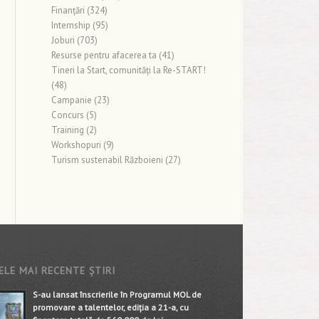
Finanţări
(324)
Internship
(95)
Joburi
(703)
Resurse pentru afacerea ta
(41)
Tineri la Start, comunități la Re-START!
(48)
Campanie
(23)
Concurs
(5)
Training
(2)
Workshopuri
(9)
Turism sustenabil Războieni
(27)
ELE MAI RECENTE ȘTIRI
S-au lansat înscrierile în Programul MOL de
promovare a talentelor, ediția a 21-a, cu