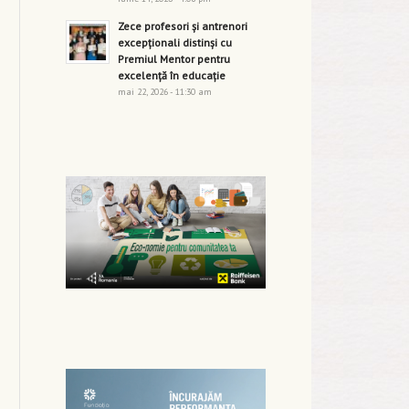
Zece profesori și antrenori
excepționali distinși cu
Premiul Mentor pentru
excelență în educație
mai 22, 2026 - 11:30 am