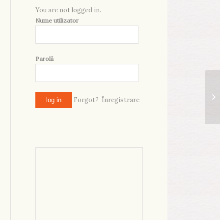
You are not logged in.
Nume utilizator
Parolă
An
ex
Forgot?
Înregistrare
ru