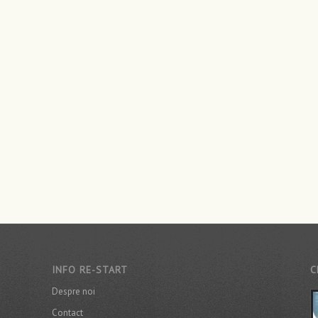
INFO RE-START
C
Despre noi
Contact