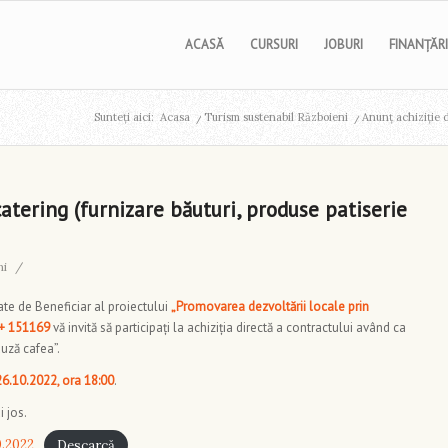
ACASĂ
CURSURI
JOBURI
FINANȚĂRI
Sunteți aici:
Acasa
/
Turism sustenabil Războieni
/
Anunț achiziție d
 catering (furnizare băuturi, produse patiserie
ni
/
ate de Beneficiar al proiectului
„Promovarea dezvoltării locale prin
+ 151169
vă invită să participați la achiziția directă a contractului având ca
auză cafea”.
26.10.2022, ora 18:00
.
 jos.
0.2022
Descarcă