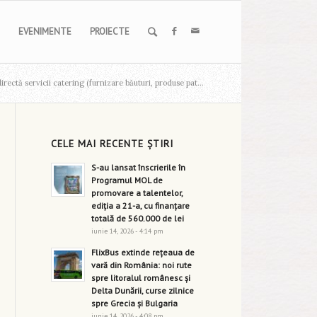
EVENIMENTE
PROIECTE
irectă servicii catering (furnizare băuturi, produse pat...
CELE MAI RECENTE ȘTIRI
S-au lansat înscrierile în
Programul MOL de
promovare a talentelor,
ediția a 21-a, cu finanțare
totală de 560.000 de lei
iunie 14, 2026 - 4:14 pm
FlixBus extinde rețeaua de
vară din România: noi rute
spre litoralul românesc și
Delta Dunării, curse zilnice
spre Grecia și Bulgaria
iunie 14, 2026 - 4:08 pm