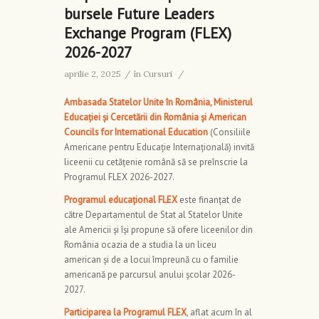
bursele Future Leaders
Exchange Program (FLEX)
2026-2027
aprilie 2, 2025
/
în
Cursuri
/
Ambasada Statelor Unite în România, Ministerul
Educației și Cercetării din România și American
Councils for International Education
(Consiliile
Americane pentru Educație Internațională) invită
liceenii cu cetățenie română să se preînscrie la
Programul FLEX 2026-2027.
Programul educațional FLEX
este finanțat de
către Departamentul de Stat al Statelor Unite
ale Americii și își propune să ofere liceenilor din
România ocazia de a studia la un liceu
american și de a locui împreună cu o familie
americană pe parcursul anului școlar 2026-
2027.
Participarea la Programul FLEX
, aflat acum în al