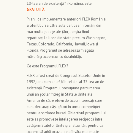
10-lea an de existență în România, este
GRATUITĂ
.
În anii de implementare anteriori, FLEX România
a oferit bursa către sute de liceeni români din
mai multe județe ale țării, aceștia fiind
repartizați la licee din state precum Washington,
Texas, Colorado, California, Hawaii, Iowa și
Florida. Programul se adresează în egală
măsură și liceenilor cu dizabilități.
Ce este Programul FLEX?
FLEX a fost creat de Congresul Statelor Unite în
1992, iar acum se află în cel de-al 32-lea an de
existență. Programul presupune parcurgerea
unui an școlar întreg în Statele Unite ale
Americii de către elevii de liceu interesați care
sunt declarați câștigători în urma competiției
pentru acordarea bursei. Obiectivul programului
este să promoveze înțelegerea reciprocă între
cetățenii Statelor Unite și ai altor țări, pentru ca
liceenii să aibă ocazia de a învăța mai multe