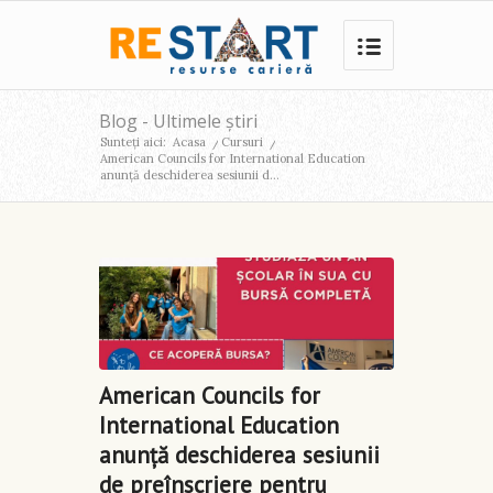
Blog - Ultimele știri
Sunteți aici:
Acasa
/
Cursuri
/
American Councils for International Education
anunță deschiderea sesiunii d...
American Councils for
International Education
anunță deschiderea sesiunii
de preînscriere pentru