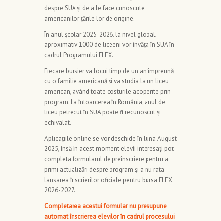
despre SUA și de a le face cunoscute
americanilor țările lor de origine.
În anul școlar 2025-2026, la nivel global,
aproximativ 1000 de liceeni vor învăța în SUA în
cadrul Programului FLEX.
Fiecare bursier va locui timp de un an împreună
cu o familie americană și va studia la un liceu
american, având toate costurile acoperite prin
program. La întoarcerea în România, anul de
liceu petrecut în SUA poate fi recunoscut și
echivalat.
Aplicațiile online se vor deschide în luna August
2025, însă în acest moment elevii interesați pot
completa formularul de preînscriere pentru a
primi actualizări despre program și a nu rata
lansarea înscrierilor oficiale pentru bursa FLEX
2026-2027.
Completarea acestui formular nu presupune
automat înscrierea elevilor în cadrul procesului