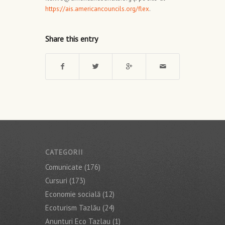
https://ais.americancouncils.org/flex
.
Share this entry
CATEGORII
Comunicate
(176)
Cursuri
(173)
Economie socială
(12)
Ecoturism Tazlău
(24)
Anunturi Eco Tazlau
(1)