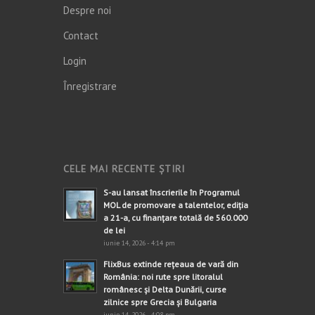
Despre noi
Contact
Login
Înregistrare
CELE MAI RECENTE ȘTIRI
S-au lansat înscrierile în Programul
MOL de promovare a talentelor, ediția
a 21-a, cu finanțare totală de 560.000
de lei
iunie 14, 2026 - 4:14 pm
FlixBus extinde rețeaua de vară din
România: noi rute spre litoralul
românesc și Delta Dunării, curse
zilnice spre Grecia și Bulgaria
iunie 14, 2026 - 4:08 pm