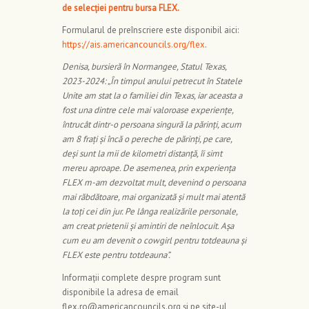
de selecției pentru bursa FLEX.
Formularul de preînscriere este disponibil aici:
https://ais.americancouncils.org/flex
.
Denisa, bursieră în Normangee, Statul Texas,
2023-2024: „În timpul anului petrecut în Statele
Unite am stat la o familiei din Texas, iar aceasta a
fost una dintre cele mai valoroase experiențe,
întrucât dintr-o persoana singură la părinți, acum
am 8 frați și încă o pereche de părinți, pe care,
deși sunt la mii de kilometri distanță, îi simt
mereu aproape. De asemenea, prin experiența
FLEX m-am dezvoltat mult, devenind o persoana
mai răbdătoare, mai organizată și mult mai atentă
la toți cei din jur. Pe lânga realizările personale,
am creat prietenii și amintiri de neînlocuit. Așa
cum eu am devenit o cowgirl pentru totdeauna și
FLEX este pentru totdeauna”.
Informații complete despre program sunt
disponibile la adresa de email
flex.ro@americancouncils.org și pe site-ul