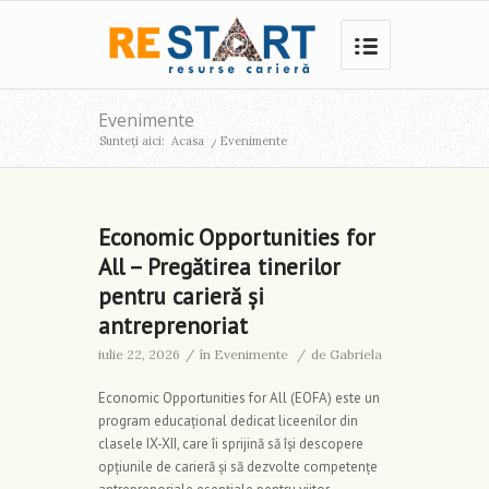
Evenimente
Sunteți aici:
Acasa
/
Evenimente
Economic Opportunities for
All – Pregătirea tinerilor
pentru carieră și
antreprenoriat
iulie 22, 2026
/
în
Evenimente
/
de
Gabriela
Economic Opportunities for All (EOFA) este un
program educațional dedicat liceenilor din
clasele IX-XII, care îi sprijină să își descopere
opțiunile de carieră și să dezvolte competențe