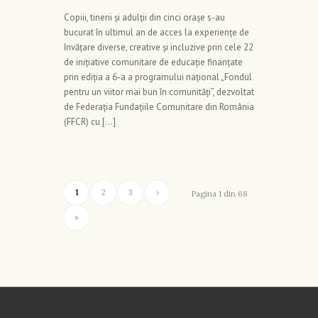
Copiii, tinerii și adulții din cinci orașe s-au
bucurat în ultimul an de acces la experiențe de
învățare diverse, creative și incluzive prin cele 22
de inițiative comunitare de educație finanțate
prin ediția a 6-a a programului național „Fondul
pentru un viitor mai bun în comunități”, dezvoltat
de Federația Fundațiile Comunitare din România
(FFCR) cu […]
1
2
3
›
Pagina 1 din 68
»