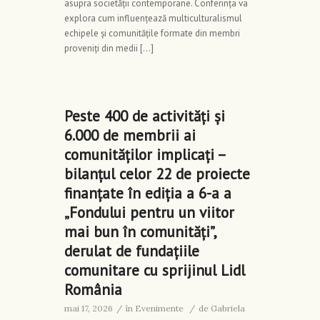
asupra societății contemporane. Conferința va
explora cum influențează multiculturalismul
echipele și comunitățile formate din membri
proveniți din medii […]
Peste 400 de activități și
6.000 de membrii ai
comunităților implicați –
bilanțul celor 22 de proiecte
finanțate în ediția a 6-a a
„Fondului pentru un viitor
mai bun în comunități”,
derulat de fundațiile
comunitare cu sprijinul Lidl
România
mai 17, 2026
/
în
Evenimente
/
de
Gabriela