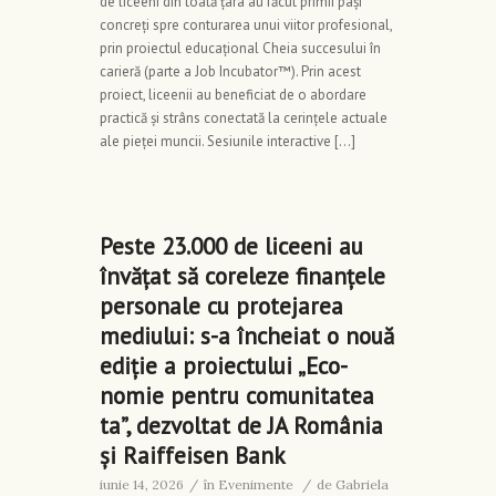
de liceeni din toată țara au făcut primii pași
concreți spre conturarea unui viitor profesional,
prin proiectul educațional Cheia succesului în
carieră (parte a Job Incubator™). Prin acest
proiect, liceenii au beneficiat de o abordare
practică și strâns conectată la cerințele actuale
ale pieței muncii. Sesiunile interactive […]
Peste 23.000 de liceeni au
învățat să coreleze finanțele
personale cu protejarea
mediului: s-a încheiat o nouă
ediție a proiectului „Eco-
nomie pentru comunitatea
ta”, dezvoltat de JA România
și Raiffeisen Bank
iunie 14, 2026
/
în
Evenimente
/
de
Gabriela