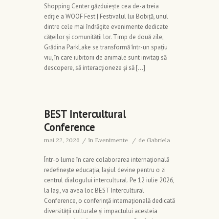
Shopping Center găzduiește cea de-a treia
ediție a WOOF Fest | Festivalul lui Bobiță, unul
dintre cele mai îndrăgite evenimente dedicate
cățeilor și comunității lor. Timp de două zile,
Grădina ParkLake se transformă într-un spațiu
viu, în care iubitorii de animale sunt invitați să
descopere, să interacționeze și să […]
BEST Intercultural
Conference
mai 22, 2026
/
în
Evenimente
/
de
Gabriela
Într-o lume în care colaborarea internațională
redefinește educația, Iașiul devine pentru o zi
centrul dialogului intercultural. Pe 12 iulie 2026,
la Iași, va avea loc BEST Intercultural
Conference, o conferință internațională dedicată
diversității culturale și impactului acesteia