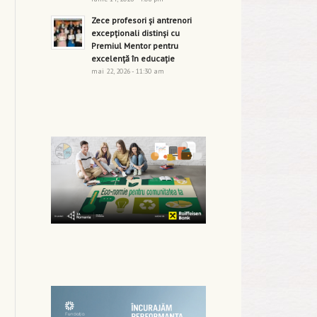
Zece profesori și antrenori
excepționali distinși cu
Premiul Mentor pentru
excelență în educație
mai 22, 2026 - 11:30 am