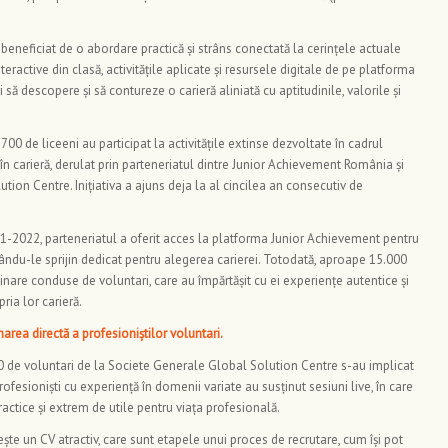
u beneficiat de o abordare practică și strâns conectată la cerințele actuale
nteractive din clasă, activitățile aplicate și resursele digitale de pe platforma
 să descopere și să contureze o carieră aliniată cu aptitudinile, valorile și
700 de liceeni au participat la activitățile extinse dezvoltate în cadrul
în carieră, derulat prin parteneriatul dintre Junior Achievement România și
ion Centre. Inițiativa a ajuns deja la al cincilea an consecutiv de
1-2022, parteneriatul a oferit acces la platforma Junior Achievement pentru
ându-le sprijin dedicat pentru alegerea carierei. Totodată, aproape 15.000
binare conduse de voluntari, care au împărtășit cu ei experiențe autentice și
ria lor carieră.
area directă a profesioniștilor voluntari.
 30 de voluntari de la Societe Generale Global Solution Centre s-au implicat
 profesioniști cu experiență în domenii variate au susținut sesiuni live, în care
 practice și extrem de utile pentru viața profesională.
ște un CV atractiv, care sunt etapele unui proces de recrutare, cum își pot