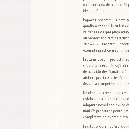
oportunitatea de a aplica în p
idei de afaceri.
Impactul programului este s
gândirea critică și lucrul în 
valoroase despre piața munci
au beneficiat direct de activi
2025-2026. Programul continuă
exemple practice și sprijin pe
În ultimii doi ani, proiectul E
special pe cei din învățământ
de activități desfășurate atât
ateliere practice, activități 
dezvolta competențele necesa
Un element-cheie al succesulu
colaborarea strânsă cu parten
adaptate nevoilor elevilor. A
unui CV, pregătirea pentru in
completate de exemple real
În viitor, programul își prop