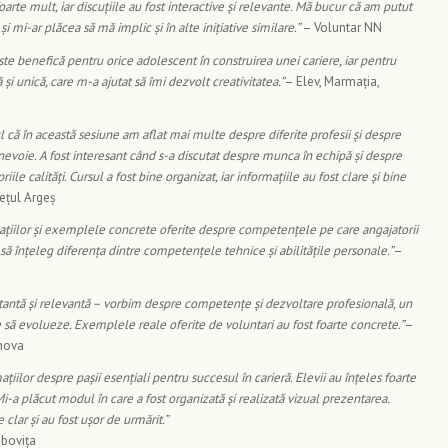
arte mult, iar discuțiile au fost interactive și relevante. Mă bucur că am putut
 mi-ar plăcea să mă implic și în alte inițiative similare.”
– Voluntar NN
te benefică pentru orice adolescent în construirea unei cariere, iar pentru
și unică, care m-a ajutat să îmi dezvolt creativitatea.”
– Elev, Marmația,
l că în această sesiune am aflat mai multe despre diferite profesii și despre
oie. A fost interesant când s-a discutat despre munca în echipă și despre
e calități. Cursul a fost bine organizat, iar informațiile au fost clare și bine
dețul Argeș
cațiilor și exemplele concrete oferite despre competențele pe care angajatorii
l să înțeleg diferența dintre competențele tehnice și abilitățile personale.”
–
antă și relevantă – vorbim despre competențe și dezvoltare profesională, un
 să evolueze. Exemplele reale oferite de voluntari au fost foarte concrete.”
–
ahova
iilor despre pașii esențiali pentru succesul în carieră. Elevii au înțeles foarte
-a plăcut modul în care a fost organizată și realizată vizual prezentarea.
 clar și au fost ușor de urmărit.”
mbovița