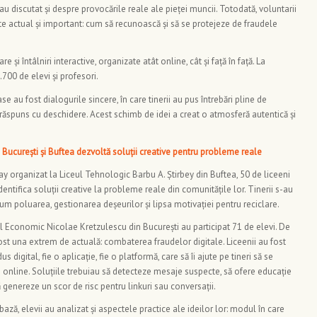
 au discutat și despre provocările reale ale pieței muncii. Totodată, voluntarii
te actual și important: cum să recunoască și să se protejeze de fraudele
e și întâlniri interactive, organizate atât online, cât și față în față. La
.700 de elevi și profesori.
au fost dialogurile sincere, în care tinerii au pus întrebări pline de
au răspuns cu deschidere. Acest schimb de idei a creat o atmosferă autentică și
in București și Buftea dezvoltă soluții creative pentru probleme reale
 organizat la Liceul Tehnologic Barbu A. Știrbey din Buftea, 50 de liceeni
dentifica soluții creative la probleme reale din comunitățile lor. Tinerii s-au
m poluarea, gestionarea deșeurilor și lipsa motivației pentru reciclare.
ul Economic Nicolae Kretzulescu din București au participat 71 de elevi. De
ost una extrem de actuală: combaterea fraudelor digitale. Liceenii au fost
digital, fie o aplicație, fie o platformă, care să îi ajute pe tineri să se
le online. Soluțiile trebuiau să detecteze mesaje suspecte, să ofere educație
 să genereze un scor de risc pentru linkuri sau conversații.
bază, elevii au analizat și aspectele practice ale ideilor lor: modul în care