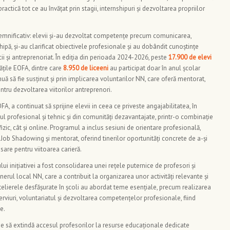
ractică tot ce au învățat prin stagii, internshipuri și dezvoltarea propriilor
emnificativ: elevii și-au dezvoltat competențe precum comunicarea,
echipă, și-au clarificat obiectivele profesionale și au dobândit cunoștințe
i și antreprenoriat. În ediția din perioada 2024-2026, peste
17.900 de elevi
tățile EOFA, dintre care
8.950 de liceeni
au participat doar în anul școlar
 să fie susținut și prin implicarea voluntarilor NN, care oferă mentorat,
ntru dezvoltarea viitorilor antreprenori.
OFA, a continuat să sprijine elevii in ceea ce priveste angajabilitatea, în
ul profesional și tehnic și din comunități dezavantajate, printr-o combinație
 fizic, cât și online. Programul a inclus sesiuni de orientare profesională,
de Job Shadowing și mentorat, oferind tinerilor oportunități concrete de a-și
re pentru viitoarea carieră.
i inițiativei a fost consolidarea unei rețele puternice de profesori și
erul local NN, care a contribuit la organizarea unor activități relevante și
telierele desfășurate în școli au abordat teme esențiale, precum realizarea
terviuri, voluntariatul și dezvoltarea competențelor profesionale, fiind
e.
une să extindă accesul profesorilor la resurse educaționale dedicate