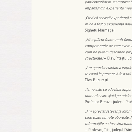
participanților m-au motivat fo
împărtăși din experiența mea și
„Cred că această experiență es
mine a fost o experiență nouă 
Sighetu Marmației
„Mi-a plăcut foarte mult faptu
competențele de care avem nev
cum ne putem descoperi propriil
structurate.”
– Elev, Pitești, ju
„Am apreciat claritatea expli
le caută în prezent.
A fost uti
Elev, București
„Tema este cu adevărat import
domeniu care ajută pe oricine
Profesor, Breaza, județul Pr
„Am apreciat relevanța informaț
bine toate temele abordate. Mi
Informațiile au fost structurate
– Profesor, Titu, județul Dâ