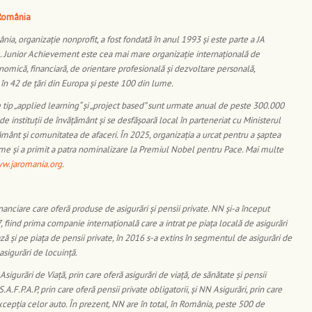
 România
a, organizație nonprofit, a fost fondată în anul 1993 și este parte a JA
 Junior Achievement este cea mai mare organizație internațională de
omică, financiară, de orientare profesională și dezvoltare personală,
în 42 de țări din Europa și peste 100 din lume.
tip „applied learning“ și „project based” sunt urmate anual de peste 300.000
de instituții de învățământ și se desfășoară local în parteneriat cu Ministerul
ățământ și comunitatea de afaceri. În 2025, organizația a urcat pentru a șaptea
me și a primit a patra nominalizare la Premiul Nobel pentru Pace. Mai multe
w.jaromania.org
.
nanciare care oferă produse de asigurări și pensii private. NN și-a început
, fiind prima companie internațională care a intrat pe piața locală de asigurări
ză și pe piața de pensii private, în 2016 s-a extins în segmentul de asigurări de
 asigurări de locuință.
igurări de Viață, prin care oferă asigurări de viață, de sănătate și pensii
.A.F.P.A.P, prin care oferă pensii private obligatorii, și NN Asigurări, prin care
xcepția celor auto. În prezent, NN are în total, în România, peste 500 de