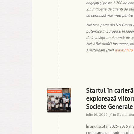
angajați și peste 1.700 de con
2,3 milioane de clienți de asig
ce contează mai mult pentru ei
NN face parte din NN Group, co
puternică în Europa și în Japoni
de investiţii, unui număr de a
NN, ABN AMRO Insurance, Movi
Amsterdam (NN)
www.nn.ro
.
Startul în carieră
explorează viitoru
Societe Generale
iulie 16, 2026
/
în
Evenimen
În anul școlar 2025-2026, mai
conturarea unui viitor profes