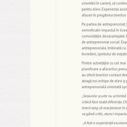
orientării în carieră, să cont
pentru elevi. Experiența acu
afaceri în pregătirea tinerilo
Pe partea de antreprenoriat, î
semnificativ impactul în lice
comunitățile dezavantajate. P
de antreprenoriat social. Ex
antreprenoriale, îmbinată cu 
încrederii, spiritului de inițiat
Printre activitățile cu cel m
planificare a afacerilor, pr
au oferit tinerilor contact d
atragă noi echipe de elevi și
antreprenorială orientată spr
„Sesiunile scurte nu schimbă 
critică face toată diferența. C
tinerii aleg să reacționeze în 
va gândi critic, atunci impactu
„A fost o experiență excelent