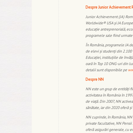
Despre Junior Achievement
Junior Achievement (JA) Români
Worldwide® USA și JA Europe.
educație antreprenorială, econ
programele sale fiind urmate 
În România, programele JA de 
de elevi și studenți din 2.100 
Educației, instituțiile de înv
oară în Top 10 ONG-uri din lu
detalii sunt disponibile pe
ww
Despre NN
NN este un grup de entități fi
activitatea în România în 1997
de viață. Din 2007, NN activea
sănătate, iar din 2020 oferă și
NN cuprinde, în România, NN As
private facultative, NN Pensii S
oferă asigurări generale, cu e