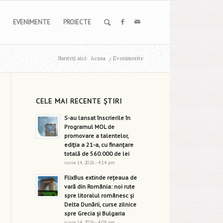
EVENIMENTE
PROIECTE
Sunteți aici:
Acasa
/
Evenimente
CELE MAI RECENTE ȘTIRI
S-au lansat înscrierile în
Programul MOL de
promovare a talentelor,
ediția a 21-a, cu finanțare
totală de 560.000 de lei
iunie 14, 2026 - 4:14 pm
FlixBus extinde rețeaua de
vară din România: noi rute
spre litoralul românesc și
Delta Dunării, curse zilnice
spre Grecia și Bulgaria
iunie 14, 2026 - 4:08 pm