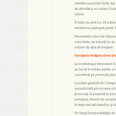
identifica punctele forte, dar
au abordat și un subiect foar
online.
În total au avut loc 18 webinar
acestea au participat peste 3
Momentele cele mai valoroase 
curiozitate, iar experții le-
extrem de utilă de învățare.
Inovație în învățare: elevii d
La workshopul Innovation Day
au lucrat în echipe pentru a i
concentrat pe provocări precu
La ediția găzduită de Colegi
această dată, provocarea a f
provocați să propună un produs 
protejeze eficient de riscuri
în timp real utilizatorilor și
Pe lângă funcționalitățile de 