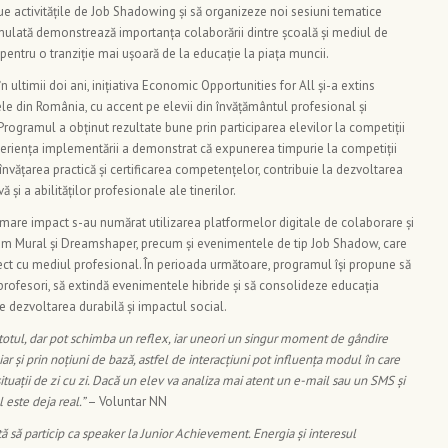
inue activitățile de Job Shadowing și să organizeze noi sesiuni tematice
mulată demonstrează importanța colaborării dintre școală și mediul de
r pentru o tranziție mai ușoară de la educație la piața muncii.
n ultimii doi ani, inițiativa Economic Opportunities for All și-a extins
ele din România, cu accent pe elevii din învățământul profesional și
rogramul a obținut rezultate bune prin participarea elevilor la competiții
periența implementării a demonstrat că expunerea timpurie la competiții
învățarea practică și certificarea competențelor, contribuie la dezvoltarea
ivă și a abilităților profesionale ale tinerilor.
ai mare impact s-au numărat utilizarea platformelor digitale de colaborare și
ecum Mural și Dreamshaper, precum și evenimentele de tip Job Shadow, care
irect cu mediul profesional. În perioada următoare, programul își propune să
 profesori, să extindă evenimentele hibride și să consolideze educația
e dezvoltarea durabilă și impactul social.
totul, dar pot schimba un reflex, iar uneori un singur moment de gândire
hiar și prin noțiuni de bază, astfel de interacțiuni pot influența modul în care
situații de zi cu zi. Dacă un elev va analiza mai atent un e-mail sau un SMS și
l este deja real.”
– Voluntar NN
ă să particip ca speaker la Junior Achievement. Energia și interesul