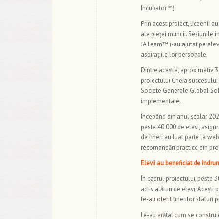
Incubator™).
Prin acest proiect, liceenii a
ale pieței muncii. Sesiunile i
JA Learn™ i-au ajutat pe elevi
aspirațiile lor personale.
Dintre aceștia, aproximativ 3.
proiectului Cheia succesului 
Societe Generale Global Solut
implementare.
Începând din anul școlar 202
peste 40.000 de elevi, asigur
de tineri au luat parte la we
recomandări practice din prop
Elevii au beneficiat de îndrum
În cadrul proiectului, peste
activ alături de elevi. Acești
le-au oferit tinerilor sfaturi
Le-au arătat cum se construie