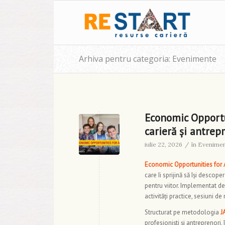
Arhiva pentru categoria: Evenimente
Economic Opportun
carieră și antrep
iulie 22, 2026
/
în
Evenime
Economic Opportunities for 
care îi sprijină să își desco
pentru viitor. Implementat 
activități practice, sesiuni d
Structurat pe metodologia
J
profesioniști și antreprenori, 