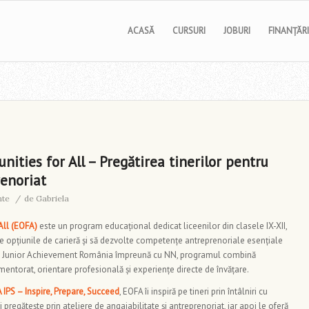
ACASĂ
CURSURI
JOBURI
FINANȚĂRI
ities for All – Pregătirea tinerilor pentru
renoriat
nte
/
de
Gabriela
All (EOFA)
este un program educațional dedicat liceenilor din clasele IX-XII,
pere opțiunile de carieră și să dezvolte competențe antreprenoriale esențiale
de Junior Achievement România împreună cu NN, programul combină
e mentorat, orientare profesională și experiențe directe de învățare.
A IPS – Inspire, Prepare, Succeed
, EOFA îi inspiră pe tineri prin întâlniri cu
îi pregătește prin ateliere de angajabilitate și antreprenoriat, iar apoi le oferă