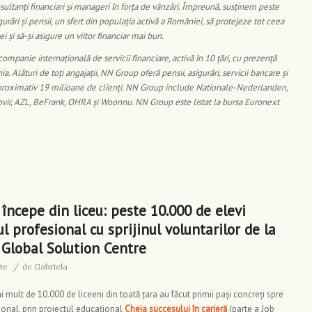
sultanți financiari și manageri în forța de vânzări. Împreună, susținem peste
urări și pensii, un sfert din populația activă a României, să protejeze tot ceea
 și să-și asigure un viitor financiar mai bun.
mpanie internațională de servicii financiare, activă în 10 țări, cu prezenţă
a. Alături de toţi angajații, NN Group oferă pensii, asigurări, servicii bancare și
proximativ 19 milioane de clienţi.
NN Group include Nationale-Nederlanden,
r, AZL, BeFrank, OHRA și Woonnu. NN Group este listat la bursa Euronext
 începe din liceu: peste 10.000 de elevi
l profesional cu sprijinul voluntarilor de la
 Global Solution Centre
te
/
de
Gabriela
 mult de 10.000 de liceeni din toată țara au făcut primii pași concreți spre
ional, prin proiectul educațional
Cheia succesului în carieră
(parte a Job