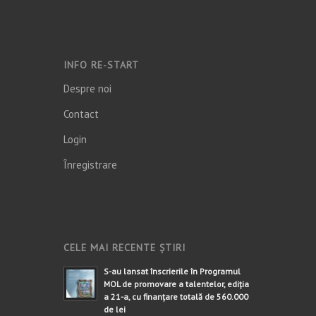
INFO RE-START
Despre noi
Contact
Login
Înregistrare
CELE MAI RECENTE ȘTIRI
S-au lansat înscrierile în Programul
MOL de promovare a talentelor, ediția
a 21-a, cu finanțare totală de 560.000
de lei