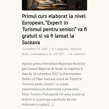
Primul curs elaborat la nivel
European, “Expert in
Turismul pentru seniori“ va fi
gratuit si va fi lansat la
Suceava
octombrie 13, 2017
/
în
Campanie
,
Tineri la
Start, comunități la Re-START!
/
de
Gabriela
Agentia pentru Dezvoltare Regionala Nord-Est
prin Centrul Regional de Studii, va organiza in
data de 16 octombrie 2017, la Universitatea
Stefan cel Mare Suceava cursul de “Expert in
Turismul pentru Seniori” cu ocazia
evenimentului de diseminare a proiectului
Silver Tourism. Participantii vor avea ocazia sa
testeze si sa parcuga suporturile de curs
elaborate in cadrul […]