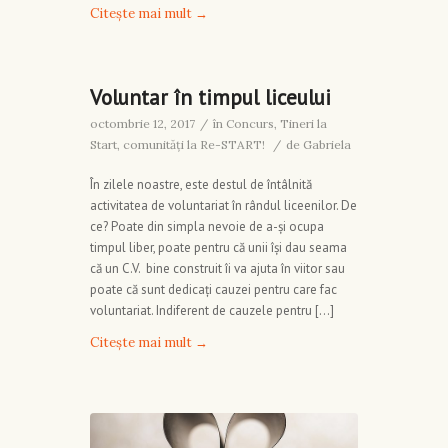
Citește mai mult
→
Voluntar în timpul liceului
octombrie 12, 2017
/
în
Concurs
,
Tineri la
Start, comunități la Re-START!
/
de
Gabriela
În zilele noastre, este destul de întâlnită
activitatea de voluntariat în rândul liceenilor. De
ce? Poate din simpla nevoie de a-și ocupa
timpul liber, poate pentru că unii își dau seama
că un C.V. bine construit îi va ajuta în viitor sau
poate că sunt dedicați cauzei pentru care fac
voluntariat. Indiferent de cauzele pentru […]
Citește mai mult
→