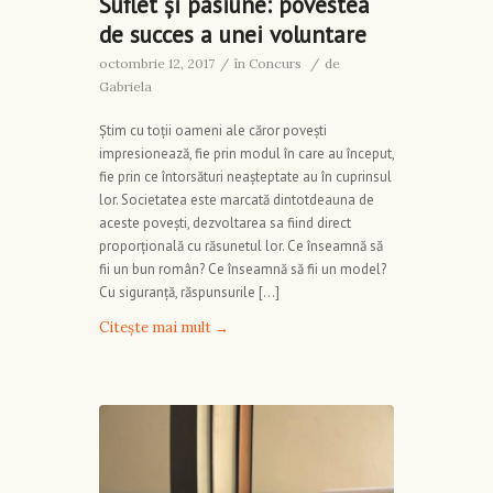
Suflet și pasiune: povestea
de succes a unei voluntare
octombrie 12, 2017
/
în
Concurs
/
de
Gabriela
Știm cu toții oameni ale căror povești
impresionează, fie prin modul în care au început,
fie prin ce întorsături neașteptate au în cuprinsul
lor. Societatea este marcată dintotdeauna de
aceste povești, dezvoltarea sa fiind direct
proporțională cu răsunetul lor. Ce înseamnă să
fii un bun român? Ce înseamnă să fii un model?
Cu siguranță, răspunsurile […]
Citește mai mult
→