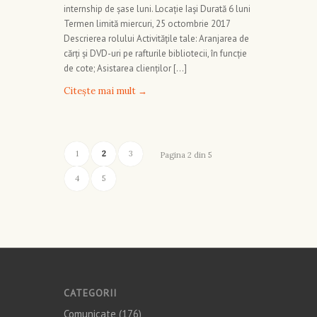
internship de şase luni. Locație Iaşi Durată 6 luni
Termen limită miercuri, 25 octombrie 2017
Descrierea rolului Activităţile tale: Aranjarea de
cărţi şi DVD-uri pe rafturile bibliotecii, în funcţie
de cote; Asistarea clienţilor […]
Citește mai mult
→
1
2
3
Pagina 2 din 5
4
5
CATEGORII
Comunicate
(176)