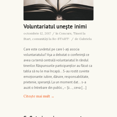
Voluntariatul unește inimi
octombrie 12, 2017
/
în
Concurs
,
Tineri la
Start, comunități la Re-START!
/
de
Gabriela
Care este cuvântul pe care l-ați asocia
voluntariatului? Așa a debutat o conferință ce
avea ca temă centrală voluntariatul în rândul
tinerilor. Răspunsurile participanților au făcut ca
tabla să nu le mai încapă… S-au rostit cuvinte
emoționante: iubire, dăruire, responsabilitate,
prietenie, speranță. La un moment dat… s-a
auzit o întrebare din public „– Și…, ceva […]
Citește mai mult
→