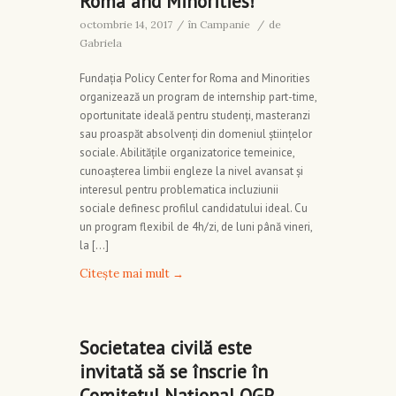
Roma and Minorities!
octombrie 14, 2017
/
în
Campanie
/
de
Gabriela
Fundația Policy Center for Roma and Minorities
organizează un program de internship part-time,
oportunitate ideală pentru studenți, masteranzi
sau proaspăt absolvenți din domeniul științelor
sociale. Abilitățile organizatorice temeinice,
cunoașterea limbii engleze la nivel avansat și
interesul pentru problematica incluziunii
sociale definesc profilul candidatului ideal. Cu
un program flexibil de 4h/zi, de luni până vineri,
la […]
Citește mai mult
→
Societatea civilă este
invitată să se înscrie în
Comitetul Național OGP