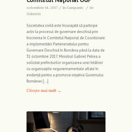
octombrie 14, 2017
/
în
Campanie
/
de
Gabriela
Societatea civilă este încurajată să participe
activ la procesul de guvernare deschisă prin
înscrierea în Comitetul Național de Coordonare
a implementării Parteneriatului pentru
Guvernare Deschisă în România până la data de
31 octombrie 2017. Ministrul Gabriel Petrea a
solicitat prefecturilor organizarea unei întâlniri
cu organizațiile neguvernamentale aflate în
evidență pentru a promova inițativa Guvernului
României […]
Citește mai mult
→