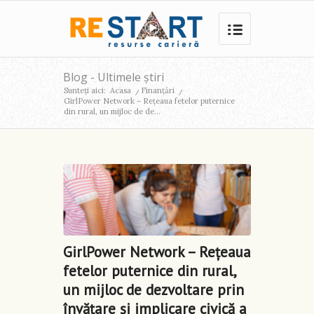
Blog - Ultimele știri
Sunteți aici:
Acasa
/
Finanţări
/
GirlPower Network – Rețeaua fetelor puternice
din rural, un mijloc de de...
GirlPower Network – Rețeaua
fetelor puternice din rural,
un mijloc de dezvoltare prin
învățare și implicare civică a