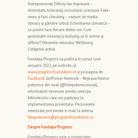
Antreprenoriat; Diferiți dar împreună –
diversitate, toleranță, incluziune, coeziune; Fake-
news și fact-checking – noțiuni de media
literacy și gândire critică; Schimbarea climatică –
ce putem face fiecare dintre noi; Cum
gestionăm violența și bullying-ul în online și
offline?; Meseriile viitorului; Wellbeing;
Cetățenie activă.
Fundația Progress va publica în cursul lunii
ianuarie 2022, pe website-ul
www.progressfoundation.ro
și pe pagina de
Facebook
GirlPower Network – Rețeaua fetelor
puternice din rural (@feteputernicerural),
informațiile necesare pentru selecția
bibliotecilor care vor participa la
implementarea proiectului. Persoanele
interesate pot trimite e-mail la adresa
feteputernice@progressfoundation.ro
.
Despre Fundația Progress:
Fundația Progress este o organizație