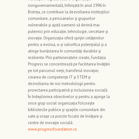
nonguvernamentală, înființată în anul 1996 în
Bistrița, ce contribuie la dezvoltarea instituțiilor
comunitare, a persoanelor și grupurilor
vulnerabile și ajută oamenii să devină mai
puternici prin educație, tehnologie, cercetare și
inovație. Organizația oferă sprijin cetățenilor
pentru a evolua, a-și valorifica potențialul și a
atinge bunăstarea în comunități durabile și
reziliente. Prin parteneriatele create, Fundația
Progress se concentrează pe facilitarea învățării
pe tot parcursul vieții, transferul inovației,
crearea de competențe IT și STEM și
dezvoltarea de noi metodologii pentru
proiectarea participativă și incluziunea socială.
În îndeplinirea obiectivelor și pentru a ajunge la
orice grup social organizația folosește
bibliotecile publice și spațiile comunitare din
sate și orașe ca puncte focale de învățare și
centre de inovație socială.
www.progressfoundation.ro