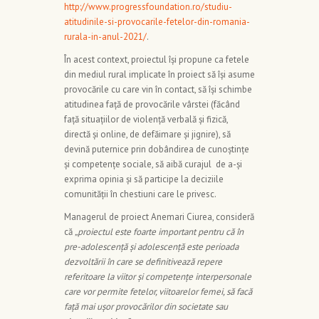
http://www.progressfoundation.ro/studiu-
atitudinile-si-provocarile-fetelor-din-romania-
rurala-in-anul-2021/
.
În acest context, proiectul își propune ca fetele
din mediul rural implicate în proiect să își asume
provocările cu care vin în contact, să își schimbe
atitudinea față de provocările vârstei (făcând
față situațiilor de violență verbală și fizică,
directă și online, de defăimare și jignire), să
devină puternice prin dobândirea de cunoștințe
și competențe sociale, să aibă curajul de a-și
exprima opinia și să participe la deciziile
comunității în chestiuni care le privesc.
Managerul de proiect Anemari Ciurea, consideră
că
„proiectul este foarte important pentru că în
pre-adolescență și adolescență este perioada
dezvoltării în care se definitivează repere
referitoare la viitor și competențe interpersonale
care vor permite fetelor, viitoarelor femei, să facă
față mai ușor provocărilor din societate sau