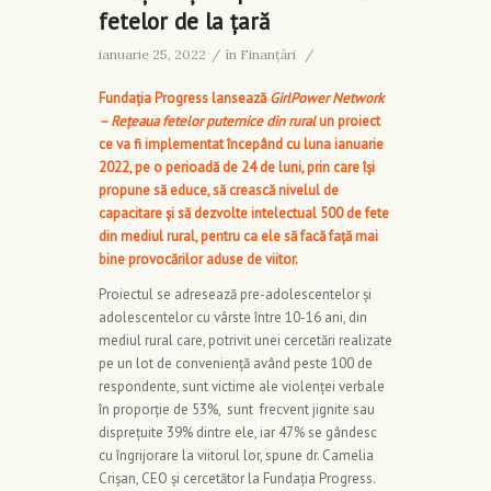
fetelor de la țară
ianuarie 25, 2022
/
în
Finanţări
/
Fundația Progress lansează
GirlPower Network
– Rețeaua fetelor puternice din rural
un proiect
ce va fi implementat începând cu luna ianuarie
2022, pe o perioadă de 24 de luni, prin care își
propune să educe, să crească nivelul de
capacitare și să dezvolte intelectual 500 de fete
din mediul rural, pentru ca ele să facă față mai
bine provocărilor aduse de viitor.
Proiectul se adresează pre-adolescentelor și
adolescentelor cu vârste între 10-16 ani, din
mediul rural care, potrivit unei cercetări realizate
pe un lot de conveniență având peste 100 de
respondente, sunt victime ale violenței verbale
în proporție de 53%, sunt frecvent jignite sau
disprețuite 39% dintre ele, iar 47% se gândesc
cu îngrijorare la viitorul lor, spune dr. Camelia
Crișan, CEO și cercetător la Fundația Progress.