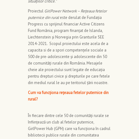
situațiilor critice.
”
Proiectul
GirlPower Network – Rețeaua fetelor
puternice din rural
este derulat de Fundația
Progress cu sprijinul financiar Active Citizens
Fund România, program finanțat de Islanda,
Liechtenstein și Norvegia prin Granturile SEE
2014-2021. Scopul proiectului este acela de a
capacita si de a spori competențele sociale a
500 de pre-adolescente și adolescente din 50
de comunități rurale din România. Mesajele
cheie ale proiectului sunt legate de educația
pentru drepturi civice și drepturile pe care fetele
din mediul rural le au pe teritoriul țării noastre.
Cum va funcționa rețeaua fetelor puternice din
rural?
În fiecare dintre cele 50 de comunități rurale se
înființează un club al fetelor puternice,
GirlPower Hub (GPH) care va funcționa în cadrul
bibliotecii publice rurale din comunitatea