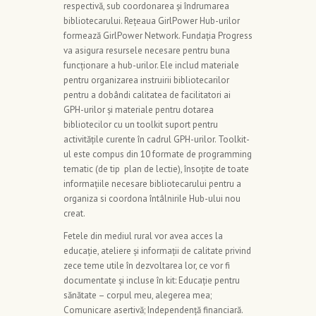
respectivă, sub coordonarea și îndrumarea
bibliotecarului. Rețeaua GirlPower Hub-urilor
formează GirlPower Network. Fundația Progress
va asigura resursele necesare pentru buna
funcționare a hub-urilor. Ele includ materiale
pentru organizarea instruirii bibliotecarilor
pentru a dobândi calitatea de facilitatori ai
GPH-urilor și materiale pentru dotarea
bibliotecilor cu un toolkit suport pentru
activitățile curente în cadrul GPH-urilor. Toolkit-
ul este compus din 10 formate de programming
tematic (de tip plan de lectie), însoțite de toate
informațiile necesare bibliotecarului pentru a
organiza si coordona întâlnirile Hub-ului nou
creat.
Fetele din mediul rural vor avea acces la
educație, ateliere și informații de calitate privind
zece teme utile în dezvoltarea lor, ce vor fi
documentate și incluse în kit: Educație pentru
sănătate – corpul meu, alegerea mea;
Comunicare asertivă; Independență financiară.