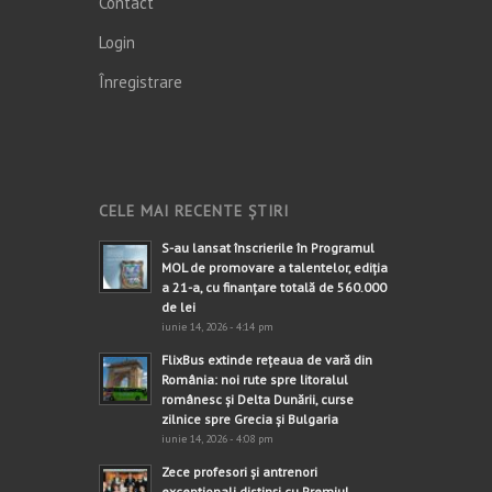
Contact
Login
Înregistrare
CELE MAI RECENTE ȘTIRI
S-au lansat înscrierile în Programul
MOL de promovare a talentelor, ediția
a 21-a, cu finanțare totală de 560.000
de lei
iunie 14, 2026 - 4:14 pm
FlixBus extinde rețeaua de vară din
România: noi rute spre litoralul
românesc și Delta Dunării, curse
zilnice spre Grecia și Bulgaria
iunie 14, 2026 - 4:08 pm
Zece profesori și antrenori
excepționali distinși cu Premiul