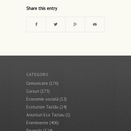
Share this entry
CATEGORII
Comunicate
(176)
Cursuri
(173)
Economie socială
(12)
Ecoturism Tazlău
(24)
Anunturi Eco Tazlau
(1)
Evenimente
(406)
Finanţări
(324)