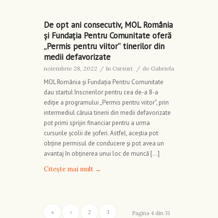
De opt ani consecutiv, MOL România
și Fundația Pentru Comunitate oferă
„Permis pentru viitor” tinerilor din
medii defavorizate
noiembrie 28, 2022
/
în
Cursuri
/
de
Gabriela
MOL România și Fundația Pentru Comunitate
dau startul înscrierilor pentru cea de-a 8-a
ediție a programului „Permis pentru viitor”, prin
intermediul căruia tinerii din medii defavorizate
pot primi sprijin financiar pentru a urma
cursurile școlii de șoferi. Astfel, aceștia pot
obține permisul de conducere și pot avea un
avantaj în obținerea unui loc de muncă […]
Citește mai mult
→
«
‹
2
3
Pagina 4 din 31