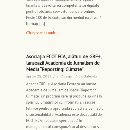
finanțe și dezvoltarea competențelor digitale
pentru folosirea serviciilor bancare online.
Peste 100 de bibliotecari din mediul rural vor fi
formați, […]
Citește mai mult
→
Asociația ECOTECA, alături de GRF+,
lansează Academia de Jurnalism de
Mediu “Reporting: Climate”
aprilie 25, 2023
/
în
Cursuri
/
de
Gabriela
AgențiaGRF+ și Asociația Ecoteca au lansat
Academia de Jurnalism de Mediu “Reporting:
Climate”, un program care își propune să vină în
sprijinul jurnaliștilor cu informații și resurse
tehnice pentru a aprofunda subiectele de mediu
și sustenabilitate. Academia este dezvoltată de
ECOTECA, asociație specializată în
managementul corespunzător al deșeurilor și