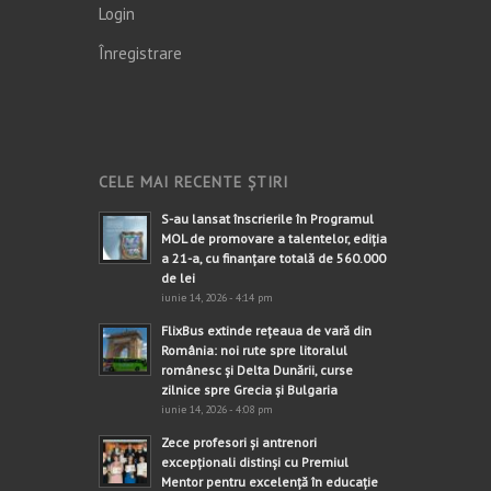
Login
Înregistrare
CELE MAI RECENTE ȘTIRI
S-au lansat înscrierile în Programul
MOL de promovare a talentelor, ediția
a 21-a, cu finanțare totală de 560.000
de lei
iunie 14, 2026 - 4:14 pm
FlixBus extinde rețeaua de vară din
România: noi rute spre litoralul
românesc și Delta Dunării, curse
zilnice spre Grecia și Bulgaria
iunie 14, 2026 - 4:08 pm
Zece profesori și antrenori
excepționali distinși cu Premiul
Mentor pentru excelență în educație