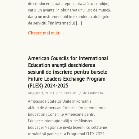
de conducere poate reprezenta atât o condiție,
cât și un avantaj în obținerea unui loc de muncă,
dar și un instrument util în extinderea atribuțiilor
de serviciu. Prin intermediul […]
Citește mai mult
→
American Councils for International
Education anunță deschiderea
sesiunii de înscriere pentru bursele
Future Leaders Exchange Program
(FLEX) 2024-2025
august 3, 2023
/
în
Cursuri
/
de
Gabriela
Ambasada Statelor Unite în România
alături de American Councils for International
Education (Consiliile Americane pentru
Educație Internațională) și de Ministerul
Educației Naționale invită liceenii cu cetățenie
română să participe la Programul FLEX 2024-