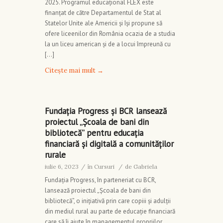
2025. Programul educațional FLEX este
finanțat de către Departamentul de Stat al
Statelor Unite ale Americii și își propune să
ofere liceenilor din România ocazia de a studia
la un liceu american și de a locui împreună cu
[…]
Citește mai mult
→
Fundația Progress și BCR lansează
proiectul „Școala de bani din
bibliotecă” pentru educația
financiară și digitală a comunităților
rurale
iulie 6, 2023
/
în
Cursuri
/
de
Gabriela
Fundația Progress, în parteneriat cu BCR,
lansează proiectul „Școala de bani din
bibliotecă”, o inițiativă prin care copiii și adulții
din mediul rural au parte de educație financiară
care să îi ajute în managementul propriilor