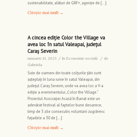
sustenabilitate, alături de GRF+, agenție de […]
Citește mai mult
→
A cincea ediție Color the Village va
avea loc în satul Valeapai, județul
Caraș Severin
ianuarie 13, 2023
/
în
Economie socială
/
de
Gabriela
Sute de oameni din toate colțurile țării sunt
așteptați în luna iunie în satul Valeapai, din
județul Caraș Severin, unde va avea loc a V-a
ediție a evenimentului „Color the Village.”
Proiectul Asociației Acasă în Banat este un
adevărat festival al faptelor bune deoarece,
timp de 3 zile consecutiv, voluntarii zugrăvesc
fațadele a 30 de […]
Citește mai mult
→