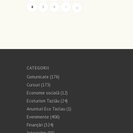
4
5
6
›
»
CATEGORII
Comunicate
(176)
Cursuri
(173)
Economie socială
(12)
Ecoturism Tazlău
(24)
Anunturi Eco Tazlau
(1)
Evenimente
(406)
Finanţări
(324)
Internship
(95)