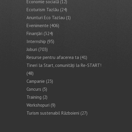
Economie socială
(12)
Ecoturism Tazlău
(24)
Anunturi Eco Tazlau
(1)
Evenimente
(406)
Finanţări
(324)
Internship
(95)
Joburi
(703)
Resurse pentru afacerea ta
(41)
Tineri la Start, comunități la Re-START!
(48)
Campanie
(23)
Concurs
(5)
Training
(2)
Workshopuri
(9)
Turism sustenabil Războieni
(27)