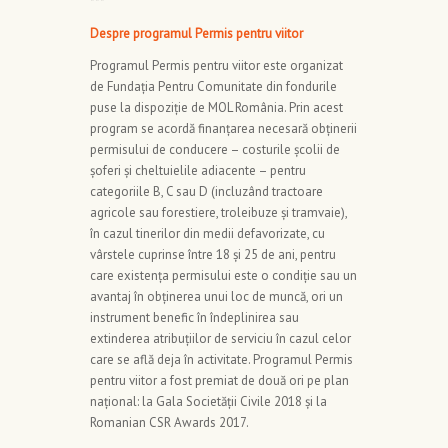
***
Despre programul Permis pentru viitor
Programul Permis pentru viitor este organizat
de Fundația Pentru Comunitate din fondurile
puse la dispoziție de MOL România. Prin acest
program se acordă finanțarea necesară obținerii
permisului de conducere – costurile școlii de
șoferi și cheltuielile adiacente – pentru
categoriile B, C sau D (incluzând tractoare
agricole sau forestiere, troleibuze și tramvaie),
în cazul tinerilor din medii defavorizate, cu
vârstele cuprinse între 18 și 25 de ani, pentru
care existența permisului este o condiție sau un
avantaj în obținerea unui loc de muncă, ori un
instrument benefic în îndeplinirea sau
extinderea atribuțiilor de serviciu în cazul celor
care se află deja în activitate. Programul Permis
pentru viitor a fost premiat de două ori pe plan
național: la Gala Societății Civile 2018 și la
Romanian CSR Awards 2017.