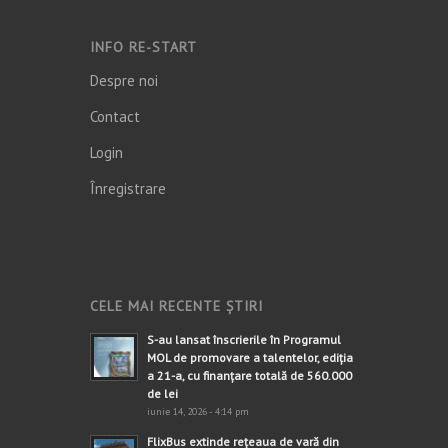
INFO RE-START
Despre noi
Contact
Login
Înregistrare
CELE MAI RECENTE ȘTIRI
S-au lansat înscrierile în Programul
MOL de promovare a talentelor, ediția
a 21-a, cu finanțare totală de 560.000
de lei
iunie 14, 2026 - 4:14 pm
FlixBus extinde rețeaua de vară din