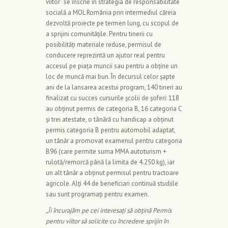
viitor” se înscrie în strategia de responsabilitate
socială a MOL România prin intermediul căreia
dezvoltă proiecte pe termen lung, cu scopul de
a sprijini comunitățile. Pentru tinerii cu
posibilități materiale reduse, permisul de
conducere reprezintă un ajutor real pentru
accesul pe piața muncii sau pentru a obține un
loc de muncă mai bun. În decursul celor șapte
ani de la lansarea acestui program, 140 tineri au
finalizat cu succes cursurile școlii de șoferi: 118
au obținut permis de categoria B, 16 categoria C
și trei atestate, o tânără cu handicap a obținut
permis categoria B pentru automobil adaptat,
un tânăr a promovat examenul pentru categoria
B96 (care permite suma MMA autoturism +
rulotă/remorcă până la limita de 4.250 kg), iar
un alt tânăr a obținut permisul pentru tractoare
agricole. Alți 44 de beneficiari continuă studiile
sau sunt programați pentru examen.
„Îi încurajăm pe cei interesați să obțină Permis
pentru viitor să solicite cu încredere sprijin
în