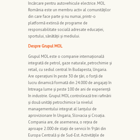
încărcare pentru autovehicule electrice. MOL
România este un membru activ al comunităților
din care face parte și nu numai, printr-o
platformă extinsă de programe de
responsabilitate socială adresate educației,
sportului, sănătății și mediului.
Despre Grupul MOL
Grupul MOL este o companie internațională
integrată de petrol, gaze naturale, petrochimie și
retail, cu sediul central în Budapesta, Ungaria.
Are operațiuni în peste 30 de țări, o forță de
lucru dinamică formată din 24.000 de angajați în
întreaga lume și peste 100 de ani de experiență
în industrie. Grupul MOL controlează trei rafinării
și două unități petrochimice la nivelul
managementului integrat al lanțului de
aprovizionare în Ungaria, Slovacia și Croația.
Compania are, de asemenea, o rețea de
aproape 2.000 de stații de servicii în 9 țări din
Europa Centrală și de Sud-Est. Activitățile de