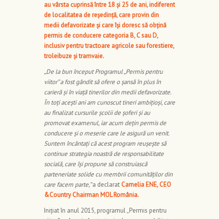
au vârsta cuprinsă între 18 și 25 de ani, indiferent
de localitatea de reședință, care provin din
medii defavorizate și care își doresc să obțină
permis de conducere categoria B, C sau D,
inclusiv pentru tractoare agricole sau forestiere,
troleibuze și tramvaie.
„De la bun început Programul „Permis pentru
viitor” a fost gândit să ofere o șansă în plus în
carieră și în viață tinerilor din medii defavorizate.
În toți acești ani am cunoscut tineri ambițioși, care
au finalizat cursurile școlii de șoferi și au
promovat examenul, iar acum dețin permis de
conducere și o meserie care le asigură un venit.
Suntem încântați că acest program reușește să
continue strategia noastră de responsabilitate
socială, care își propune să construiască
parteneriate solide cu membrii comunităților din
care facem parte,”
a declarat
Camelia ENE, CEO
&Country Chairman MOL România.
Inițiat în anul 2015, programul „Permis pentru