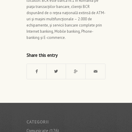
locuitori. BCR este banca nr.1 în România pe
piața tranzacțiilor bancare, clienții BCR
dispunând de o rețea națională extinsă de ATM-
uri și mașini multifuncționale – 2.000 de
echipamente, și servicii bancare complete prin
Internet banking, Mobile banking, Phone-
banking și E-commerce.
Share this entry
CATEGORII
Comunicate
(176)