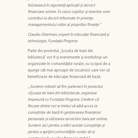
folosească în siguranță aplicații și servicii
financiare online. În cazul copiilor și tinerilor vom
contribui la decizii informate în privința
managementului viitor al propriilor finanțe.”
Claudiu Gherman, expert în educație financiară și
tehnologie, Fundația Progress
Parte din proiectul „Școala de bani din
bibliotecă” vor fi și evenimente și workshop-uri
organizate în comunitățile rurale, cu scopul de a
ajunge cât mai aproape de localnicii care vor să
beneficieze de educație financiară de bază.
,,Suntem mândri să fim parteneri în proiectul
«Școala de bani din bibliotecă», organizat
împreună cu Fundația Progress. Credem că
fiecare dintre noi ar trebui să aibă acces la
cunoștințe de bază în gestionarea finanțelor
personale și utilizarea serviciilor bancare online.
Suntem aici pentru a oferi aceste cunoștințe și
pentru a sprijini comunitățile rurale să-și