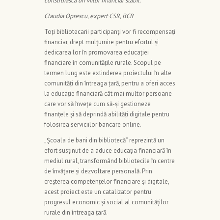
construiască un viitor financiar stabil.”
Claudia Oprescu, expert CSR, BCR
Toți bibliotecarii participanți vor fi recompensați
financiar, drept mulțumire pentru efortul și
dedicarea lor în promovarea educației
financiare în comunitățile rurale. Scopul pe
termen lung este extinderea proiectului în alte
comunități din întreaga țară, pentru a oferi acces
la educație financiară cât mai multor persoane
care vor să învețe cum să-și gestioneze
finanțele și să deprindă abilități digitale pentru
folosirea serviciilor bancare online.
„Școala de bani din bibliotecă” reprezintă un
efort susținut de a aduce educația financiară în
mediul rural, transformând bibliotecile în centre
de învățare și dezvoltare personală. Prin
creșterea competențelor financiare și digitale,
acest proiect este un catalizator pentru
progresul economic și social al comunităților
rurale din întreaga țară.