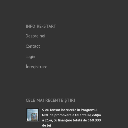
INFO RE-START
Despre noi
Contact
Login
Înregistrare
CELE MAI RECENTE ȘTIRI
S-au lansat înscrierile în Programul
MOL de promovare a talentelor, ediția
a 21-a, cu finanțare totală de 560.000
de lei