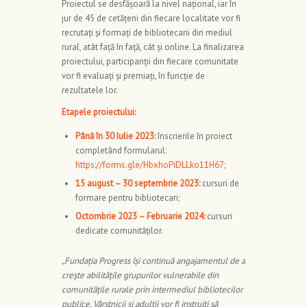
Proiectul se desfășoară la nivel național, iar în
jur de 45 de cetățeni din fiecare localitate vor fi
recrutați și formați de bibliotecarii din mediul
rural, atât față în față, cât și online. La finalizarea
proiectului, participanții din fiecare comunitate
vor fi evaluați și premiați, în funcție de
rezultatele lor.
Etapele proiectului:
Până în 30 Iulie 2023:
înscrierile în proiect
completând formularul:
https://forms.gle/HbxhoPiDLLko11H67
;
15 august – 30 septembrie 2023:
cursuri de
formare pentru bibliotecari;
Octombrie 2023 – Februarie 2024:
cursuri
dedicate comunităților.
„Fundația Progress își continuă angajamentul de a
crește abilitățile grupurilor vulnerabile din
comunitățile rurale prin intermediul bibliotecilor
publice. Vârstnicii și adulții vor fi instruiți să