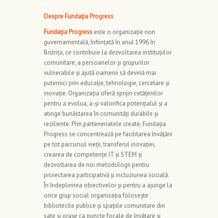
***
Despre Fundația Progress
Fundația Progress
este o organizație non
guvernamentală, înființată în anul 1996 în
Bistrița, ce contribuie la dezvoltarea instituțiilor
comunitare, a persoanelor și grupurilor
vulnerabile și ajută oamenii să devină mai
puternici prin educație, tehnologie, cercetare și
inovație. Organizația oferă sprijin cetățenilor
pentru a evolua, a-și valorifica potențialul și a
atinge bunăstarea în comunități durabile și
reziliente. Prin parteneriatele create, Fundația
Progress se concentrează pe facilitarea învățării
pe tot parcursul vieții, transferul inovației,
crearea de competențe IT și STEM și
dezvoltarea de noi metodologii pentru
proiectarea participativă și incluziunea socială.
În îndeplinirea obiectivelor și pentru a ajunge la
orice grup social organizația folosește
bibliotecile publice și spațiile comunitare din
sate și orașe ca puncte focale de învățare și