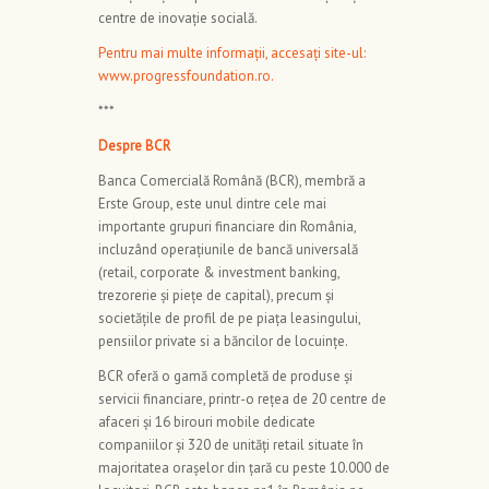
centre de inovație socială.
Pentru mai multe informații, accesați site-ul:
www.progressfoundation.ro.
***
Despre BCR
Banca Comercială Română (BCR), membră a
Erste Group, este unul dintre cele mai
importante grupuri financiare din România,
incluzând operaţiunile de bancă universală
(retail, corporate & investment banking,
trezorerie şi pieţe de capital), precum şi
societăţile de profil de pe piaţa leasingului,
pensiilor private si a băncilor de locuinţe.
BCR oferă o gamă completă de produse și
servicii financiare, printr-o rețea de 20 centre de
afaceri și 16 birouri mobile dedicate
companiilor și 320 de unități retail situate în
majoritatea orașelor din țară cu peste 10.000 de