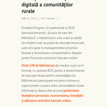
digitală a comunităților
rurale
iulie 6, 2023
/
în
Cursuri
/
Fundația Progress, în parteneriat cu BCR,
lansează proiectul „Școala de bani din
bibliotecă”, o inițiativă prin care copiii și adulții
din mediul rural au parte de educație financiară
care să îi ajute în managementul propriilor
finanțe și dezvoltarea competențelor digitale
pentru folosirea serviciilor bancare online.
Peste 100 de bibliotecari
din mediul rural vor fi
formați, cu sprijinul BCR, pentru a deveni traineri
de educație financiară în comunitățile lor.
Bibliotecarii participanți vor primi instruire și
suport pentru a putea oferi comunităților rurale
informații și sfaturi utile privind
gestionarea
finanțelor personale, economisirea, investițiile
și utilizarea serviciilor bancare online.