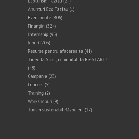
Ecoturism Tazlău
(24)
Anunturi Eco Tazlau
(1)
Evenimente
(406)
Finanţări
(324)
Internship
(95)
Joburi
(703)
Resurse pentru afacerea ta
(41)
Tineri la Start, comunități la Re-START!
(48)
Campanie
(23)
Concurs
(5)
Training
(2)
Workshopuri
(9)
Turism sustenabil Războieni
(27)