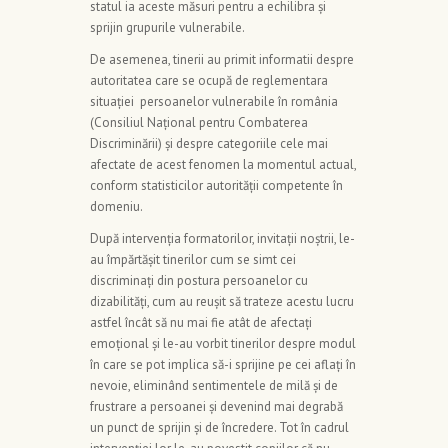
statul ia aceste măsuri pentru a echilibra și
sprijin grupurile vulnerabile.
De asemenea, tinerii au primit informatii despre
autoritatea care se ocupă de reglementara
situației persoanelor vulnerabile în românia
(Consiliul Național pentru Combaterea
Discriminării) și despre categoriile cele mai
afectate de acest fenomen la momentul actual,
conform statisticilor autorității competente în
domeniu.
După intervenția formatorilor, invitații noștrii, le-
au împărtășit tinerilor cum se simt cei
discriminați din postura persoanelor cu
dizabilități, cum au reușit să trateze acestu lucru
astfel încât să nu mai fie atât de afectați
emoțional și le-au vorbit tinerilor despre modul
în care se pot implica să-i sprijine pe cei aflați în
nevoie, eliminând sentimentele de milă și de
frustrare a persoanei și devenind mai degrabă
un punct de sprijin și de încredere. Tot în cadrul