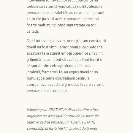
intervenției lor le-au povestit copiilor că nu
trebuie să se simtă vinovați, că nu întotdeauna
persoanele cu dizabilități au nevoie de ajutorul
celor din jur și că aceste persoane apreciază
foarte mult atunci când sunt tratate ca toți
ceilalți.
După intervenția invitaților noștrii, am constat că
tinerii au fost vizibil emoționați și că pledoaria
acestora le-a stârnit emoții puternice și lacrimi
și fiindcă ne-am dorit să avem un final fericit și
să sumarizăm cele aprofundate în cadrul
întâlnirii, formatorii le-au expus tinerilor un
filmuleț pe tema discriminării pentru a
conștientiza aspectele și modul în care se simt
persoanele discriminate.
Workshop-ul GRATUIT dedicat tinerilor a fost
organizat de Asociația ”Centrul de Resurse Re-
Start” în cadrul proiectului ”Tineri la START,
comunități la RE-START!”, proiect de tineret