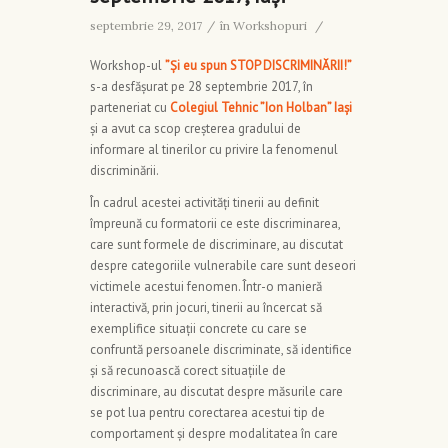
septembrie 29, 2017
/
în
Workshopuri
/
Workshop-ul
”Și eu spun STOP DISCRIMINĂRII!”
s-a desfășurat pe 28 septembrie 2017, în
parteneriat cu
Colegiul Tehnic ”Ion Holban” Iași
și a avut ca scop creșterea gradului de
informare al tinerilor cu privire la fenomenul
discriminării.
În cadrul acestei activități tinerii au definit
împreună cu formatorii ce este discriminarea,
care sunt formele de discriminare, au discutat
despre categoriile vulnerabile care sunt deseori
victimele acestui fenomen. Într-o manieră
interactivă, prin jocuri, tinerii au încercat să
exemplifice situații concrete cu care se
confruntă persoanele discriminate, să identifice
și să recunoască corect situațiile de
discriminare, au discutat despre măsurile care
se pot lua pentru corectarea acestui tip de
comportament și despre modalitatea în care