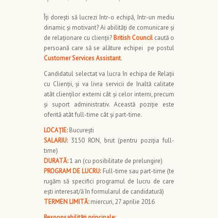
Îţi doreşti să lucrezi într-o echipă, într-un mediu
dinamic şi motivant? Ai abilităţi de comunicare şi
de relaţionare cu clienţii?
British Council
caută o
persoană care să se alăture echipei pe postul
Customer Services Assistant
.
Candidatul selectat va lucra în echipa de Relații
cu Clienții, și va livra servicii de înaltă calitate
atât clienților externi cât și celor interni, precum
și suport administrativ. Această poziție este
oferită atât full-time cât și part-time.
LOCAȚIE:
București
SALARIU:
3150 RON, brut (pentru poziția full-
time)
DURATĂ:
1 an (cu posibilitate de prelungire)
PROGRAM DE LUCRU:
Full-time sau part-time (te
rugăm să specifici programul de lucru de care
ești interesat/ă în formularul de candidatură)
TERMEN LIMITĂ:
miercuri, 27 aprilie 2016
Responsabilități principale: