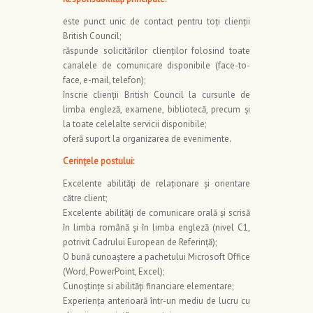
este punct unic de contact pentru toți clienții
British Council;
răspunde solicitărilor clienților folosind toate
canalele de comunicare disponibile (face-to-
face, e-mail, telefon);
înscrie clienții British Council la cursurile de
limba engleză, examene, bibliotecă, precum și
la toate celelalte servicii disponibile;
oferă suport la organizarea de evenimente.
Cerințele postului:
Excelente abilități de relaționare și orientare
către client;
Excelente abilități de comunicare orală și scrisă
în limba română și în limba engleză (nivel C1,
potrivit Cadrului European de Referință);
O bună cunoaștere a pachetului Microsoft Office
(Word, PowerPoint, Excel);
Cunoștințe si abilități financiare elementare;
Experiența anterioară într-un mediu de lucru cu