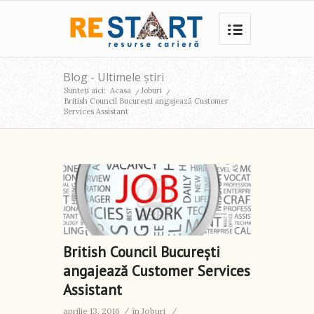
Blog - Ultimele știri
Sunteți aici:
Acasa
/
Joburi
/
British Council București angajează Customer
Services Assistant
British Council București
angajează Customer Services
Assistant
aprilie 13, 2016
/
în
Joburi
/