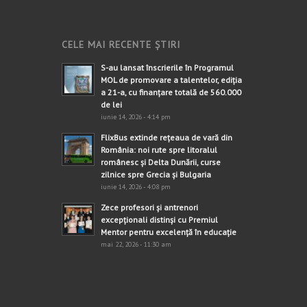
CELE MAI RECENTE ȘTIRI
S-au lansat înscrierile în Programul
MOL de promovare a talentelor, ediția
a 21-a, cu finanțare totală de 560.000
de lei
iunie 14, 2026 - 4:14 pm
FlixBus extinde rețeaua de vară din
România: noi rute spre litoralul
românesc și Delta Dunării, curse
zilnice spre Grecia și Bulgaria
iunie 14, 2026 - 4:08 pm
Zece profesori și antrenori
excepționali distinși cu Premiul
Mentor pentru excelență în educație
mai 22, 2026 - 11:30 am