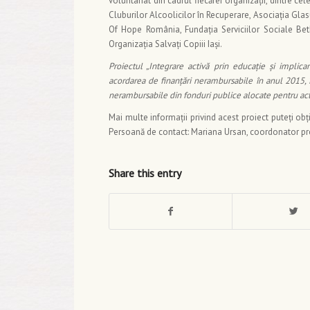
voluntariat din cadrul fiecărei organizații, dintre ce
Cluburilor Alcoolicilor în Recuperare, Asociația Glasu
Of Hope România, Fundația Serviciilor Sociale Beth
Organizația Salvați Copiii Iași.
Proiectul „Integrare activă prin educație și implica
acordarea de finanțări nerambursabile în anul 2015, 
nerambursabile din fonduri publice alocate pentru acti
Mai multe informaţii privind acest proiect puteţi ob
Persoană de contact: Mariana Ursan, coordonator pr
Share this entry