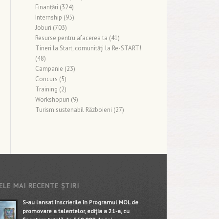
Finanţări
(324)
Internship
(95)
Joburi
(703)
Resurse pentru afacerea ta
(41)
Tineri la Start, comunități la Re-START!
(48)
Campanie
(23)
Concurs
(5)
Training
(2)
Workshopuri
(9)
Turism sustenabil Războieni
(27)
ELE MAI RECENTE ȘTIRI
S-au lansat înscrierile în Programul MOL de
promovare a talentelor, ediția a 21-a, cu