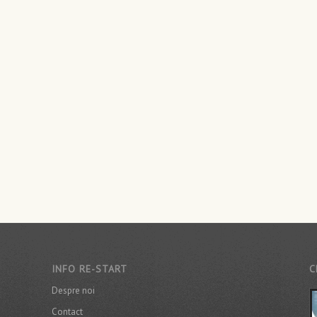
INFO RE-START
C
Despre noi
Contact