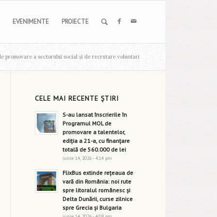
EVENIMENTE
PROIECTE
e promovare a sectorului social și de recrutare voluntari
CELE MAI RECENTE ȘTIRI
S-au lansat înscrierile în
Programul MOL de
promovare a talentelor,
ediția a 21-a, cu finanțare
totală de 560.000 de lei
iunie 14, 2026 - 4:14 pm
FlixBus extinde rețeaua de
vară din România: noi rute
spre litoralul românesc și
Delta Dunării, curse zilnice
spre Grecia și Bulgaria
iunie 14, 2026 - 4:08 pm