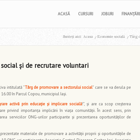
ACASĂ
CURSURI
JOBURI
FINANȚĂRI
Sunteți aici:
Acasa
/
Economie socială
/
Târg d
social și de recrutare voluntari
tiva intitulată “
Târg de promovare a sectorului social
” care se va derula pe
– 16.00 în Parcul Copou, municipiul Iași.
grare activă prin educație și implicare socială
!”, și are ca scop creșterea
zare privind importanța implicării în viața comunității. În acest sens, prin
a serviciilor ONG-urilor participante și prezentarea oportunităților de
i prezentate materiale de promovare a activității proprii și oportunitățile de