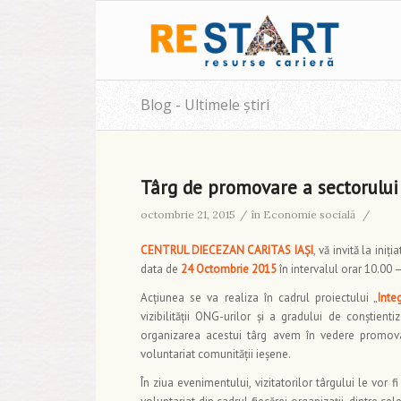
Blog - Ultimele știri
Târg de promovare a sectorului 
octombrie 21, 2015
/
în
Economie socială
/
CENTRUL DIECEZAN CARITAS IAŞI
, vă invită la iniţia
data de
24 Octombrie 2015
în intervalul orar 10.00 
Acțiunea se va realiza în cadrul proiectului „
Inte
vizibilității ONG-urilor și a gradului de conștienti
organizarea acestui târg avem în vedere promovare
voluntariat comunității ieșene.
În ziua evenimentului, vizitatorilor târgului le vor f