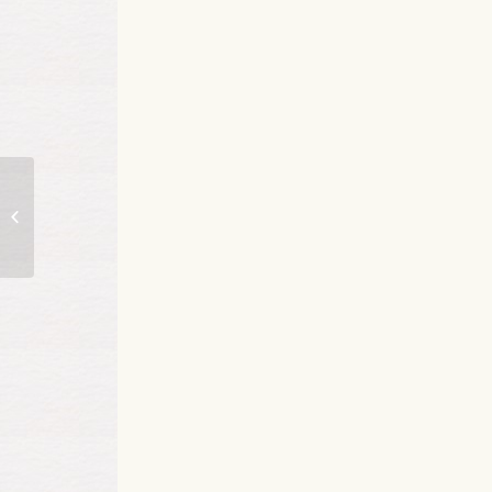
Înterprindere de
economie socială:
aspecte diferențiale
definitorii