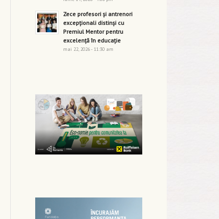
Zece profesori și antrenori
excepționali distinși cu
Premiul Mentor pentru
excelență în educație
mai 22, 2026 - 11:30 am