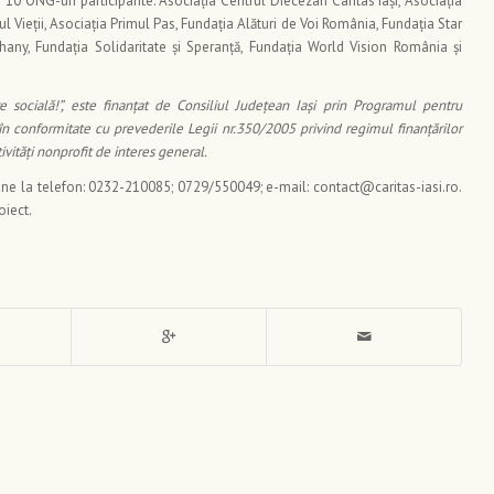
le 10 ONG-uri participante: Asociația Centrul Diecezan Caritas Iași, Asociația
l Vieții, Asociația Primul Pas, Fundația Alături de Voi România, Fundația Star
any, Fundația Solidaritate și Speranță, Fundația World Vision România și
re socială!”, este finanțat de Consiliul Județean Iași prin Programul pentru
în conformitate cu prevederile Legii nr.350/2005 privind regimul finanţărilor
vităţi nonprofit de interes general.
ţine la telefon: 0232-210085; 0729/550049; e-mail: contact@caritas-iasi.ro.
oiect.