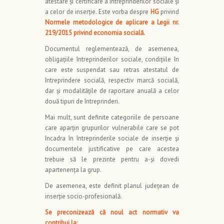
atestare și certificare a întreprinderilor sociale și
a celor de inserție. Este vorba despre
HG
privind
Normele metodologice de aplicare a Legii nr.
219/2015 privind economia socială.
Documentul reglementează, de asemenea,
obligațiile întreprinderilor sociale, condițiile în
care este suspendat sau retras atestatul de
întreprindere socială, respectiv marcă socială,
dar și modalitățile de raportare anuală a celor
două tipuri de întreprinderi.
Mai mult, sunt definite categoriile de persoane
care aparțin grupurilor vulnerabile care se pot
încadra în întreprinderile sociale de inserție și
documentele justificative pe care acestea
trebuie să le prezinte pentru a-și dovedi
apartenența la grup.
De asemenea, este definit planul județean de
inserție socio-profesională.
Se preconizează că noul act normativ va
contribui la: