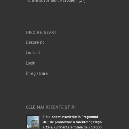
Turism sustenabil Războieni
(27)
INFO RE-START
Despre noi
Contact
Login
Înregistrare
CELE MAI RECENTE ȘTIRI
S-au lansat înscrierile în Programul
MOL de promovare a talentelor, ediția
a 21-a, cu finanțare totală de 560.000