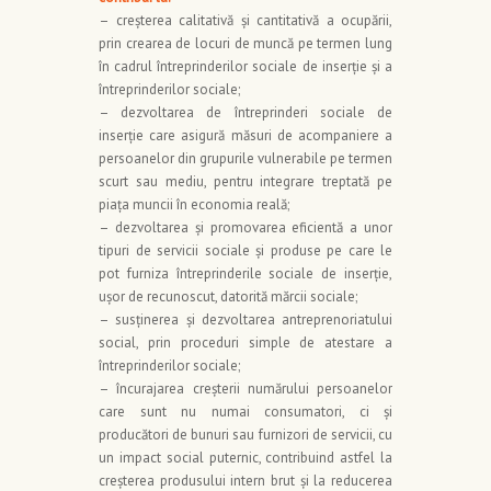
– creşterea calitativă şi cantitativă a ocupării,
prin crearea de locuri de muncă pe termen lung
în cadrul întreprinderilor sociale de inserţie şi a
întreprinderilor sociale;
– dezvoltarea de întreprinderi sociale de
inserţie care asigură măsuri de acompaniere a
persoanelor din grupurile vulnerabile pe termen
scurt sau mediu, pentru integrare treptată pe
piaţa muncii în economia reală;
– dezvoltarea şi promovarea eficientă a unor
tipuri de servicii sociale şi produse pe care le
pot furniza întreprinderile sociale de inserţie,
ușor de recunoscut, datorită mărcii sociale;
– susţinerea şi dezvoltarea antreprenoriatului
social, prin proceduri simple de atestare a
întreprinderilor sociale;
– încurajarea creşterii numărului persoanelor
care sunt nu numai consumatori, ci şi
producători de bunuri sau furnizori de servicii, cu
un impact social puternic, contribuind astfel la
creşterea produsului intern brut și la reducerea