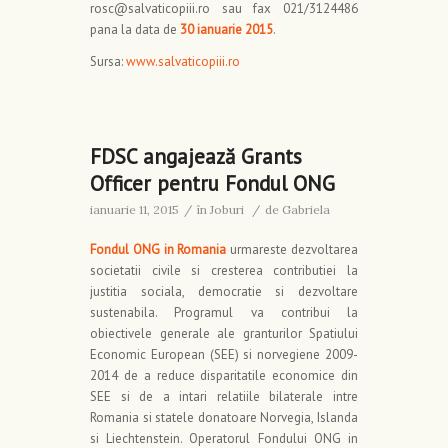
rosc@salvaticopiii.ro sau fax 021/3124486
pana la data de
30 ianuarie 2015
.
Sursa:
www.salvaticopiii.ro
FDSC angajează Grants
Officer pentru Fondul ONG
ianuarie 11, 2015
/
în
Joburi
/
de
Gabriela
Fondul ONG in Romania
urmareste dezvoltarea
societatii civile si cresterea contributiei la
justitia sociala, democratie si dezvoltare
sustenabila. Programul va contribui la
obiectivele generale ale granturilor Spatiului
Economic European (SEE) si norvegiene 2009-
2014 de a reduce disparitatile economice din
SEE si de a intari relatiile bilaterale intre
Romania si statele donatoare Norvegia, Islanda
si Liechtenstein. Operatorul Fondului ONG in