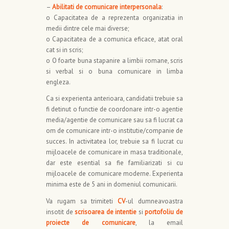
–
Abilitati de comunicare interpersonala
:
o Capacitatea de a reprezenta organizatia in
medii dintre cele mai diverse;
o Capacitatea de a comunica eficace, atat oral
cat si in scris;
o O foarte buna stapanire a limbii romane, scris
si verbal si o buna comunicare in limba
engleza.
Ca si experienta anterioara, candidatii trebuie sa
fi detinut o functie de coordonare intr-o agentie
media/agentie de comunicare sau sa fi lucrat ca
om de comunicare intr-o institutie/companie de
succes. In activitatea lor, trebuie sa fi lucrat cu
mijloacele de comunicare in masa traditionale,
dar este esential sa fie familiarizati si cu
mijloacele de comunicare moderne. Experienta
minima este de 5 ani in domeniul comunicarii.
Va rugam sa trimiteti
CV
-ul dumneavoastra
insotit de
scrisoarea de intentie
si
portofoliu de
proiecte de comunicare
, la email