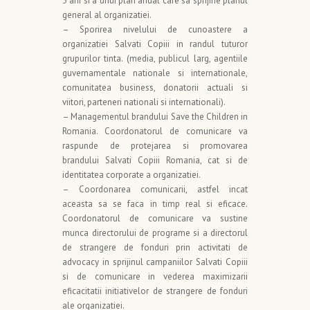
3 ani si a unui plan anual care sa sprijine planul
general al organizatiei.
– Sporirea nivelului de cunoastere a
organizatiei Salvati Copiii in randul tuturor
grupurilor tinta. (media, publicul larg, agentiile
guvernamentale nationale si internationale,
comunitatea business, donatorii actuali si
viitori, parteneri nationali si internationali).
– Managementul brandului Save the Children in
Romania. Coordonatorul de comunicare va
raspunde de protejarea si promovarea
brandului Salvati Copiii Romania, cat si de
identitatea corporate a organizatiei.
– Coordonarea comunicarii, astfel incat
aceasta sa se faca in timp real si eficace.
Coordonatorul de comunicare va sustine
munca directorului de programe si a directorul
de strangere de fonduri prin activitati de
advocacy in sprijinul campaniilor Salvati Copiii
si de comunicare in vederea maximizarii
eficacitatii initiativelor de strangere de fonduri
ale organizatiei.