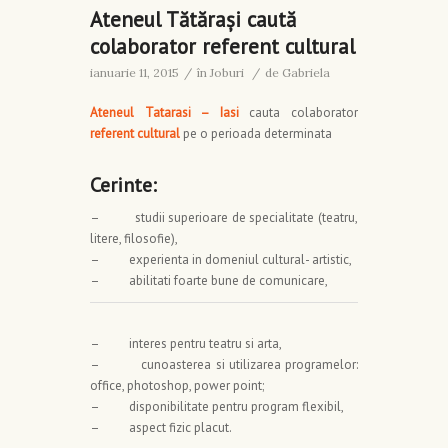
Ateneul Tătăraşi caută
colaborator referent cultural
ianuarie 11, 2015
/
în
Joburi
/
de
Gabriela
Ateneul Tatarasi –
Iasi
cauta colaborator
referent cultural
pe o perioada determinata
Cerinte:
– studii superioare de specialitate (teatru,
litere, filosofie),
– experienta in domeniul cultural- artistic,
– abilitati foarte bune de comunicare,
– interes pentru teatru si arta,
– cunoasterea si utilizarea programelor:
office, photoshop, power point;
– disponibilitate pentru program flexibil,
– aspect fizic placut.