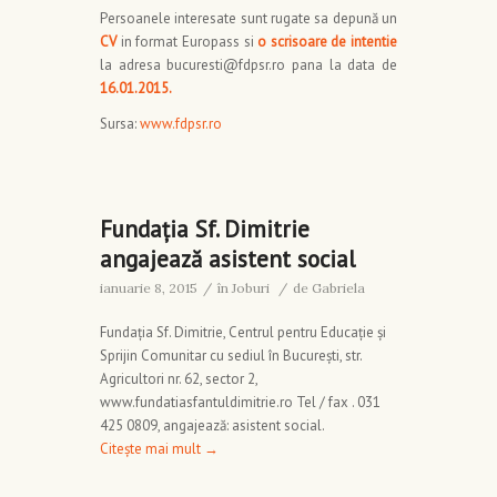
Persoanele interesate sunt rugate sa depună un
CV
in format Europass si
o scrisoare de intentie
la adresa bucuresti@fdpsr.ro pana la data de
16.01.2015.
Sursa:
www.fdpsr.ro
Fundaţia Sf. Dimitrie
angajează asistent social
ianuarie 8, 2015
/
în
Joburi
/
de
Gabriela
Fundaţia Sf. Dimitrie, Centrul pentru Educaţie şi
Sprijin Comunitar cu sediul în Bucureşti, str.
Agricultori nr. 62, sector 2,
www.fundatiasfantuldimitrie.ro Tel / fax . 031
425 0809, angajează: asistent social.
Citește mai mult
→