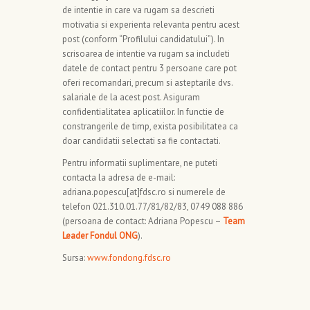
de intentie in care va rugam sa descrieti
motivatia si experienta relevanta pentru acest
post (conform “Profilului candidatului”). In
scrisoarea de intentie va rugam sa includeti
datele de contact pentru 3 persoane care pot
oferi recomandari, precum si asteptarile dvs.
salariale de la acest post. Asiguram
confidentialitatea aplicatiilor. In functie de
constrangerile de timp, exista posibilitatea ca
doar candidatii selectati sa fie contactati.
Pentru informatii suplimentare, ne puteti
contacta la adresa de e-mail:
adriana.popescu[at]fdsc.ro si numerele de
telefon 021.310.01.77/81/82/83, 0749 088 886
(persoana de contact: Adriana Popescu –
Team
Leader Fondul ONG
).
Sursa:
www.fondong.fdsc.ro