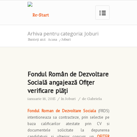
Arhiva pentru categoria: Joburi
Sunteți aici:
Acasa
/
Joburi
Fondul Român de Dezvoltare
Socială angajează Ofiţer
verificare plăţi
ianuarie 16, 2015
/
în
Joburi
/
de
Gabriela
Fondul Roman de Dezvoltare Sociala
(FRDS)
intentioneaza sa contracteze, prin selectie pe
baza calificarilor atestate prin CV si
documentele solicitate la depunerea
candidaturii, si ulterior concurs, un
OFITER