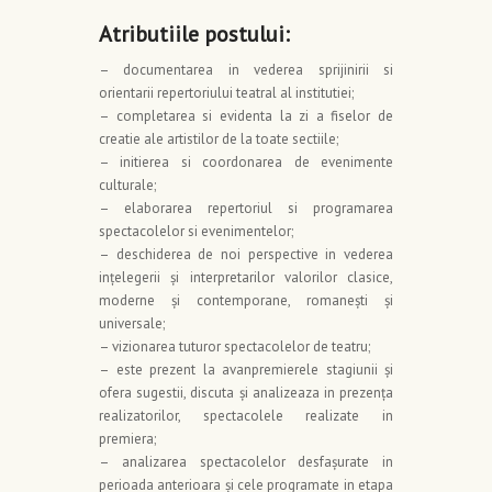
Atributiile postului:
– documentarea in vederea sprijinirii si
orientarii repertoriului teatral al institutiei;
– completarea si evidenta la zi a fiselor de
creatie ale artistilor de la toate sectiile;
– initierea si coordonarea de evenimente
culturale;
– elaborarea repertoriul si programarea
spectacolelor si evenimentelor;
– deschiderea de noi perspective in vederea
inţelegerii şi interpretarilor valorilor clasice,
moderne şi contemporane, romaneşti şi
universale;
– vizionarea tuturor spectacolelor de teatru;
– este prezent la avanpremierele stagiunii şi
ofera sugestii, discuta şi analizeaza in prezenţa
realizatorilor, spectacolele realizate in
premiera;
– analizarea spectacolelor desfaşurate in
perioada anterioara şi cele programate in etapa