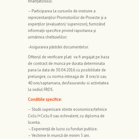
finanţatorului;
– Participarea la cursurile de instruire a
reprezentanţilor Promotorilor de Proiecte şi a
experţilor (evaluatori/ supervizori), furnizând
informaţii specifice privind raportarea şi
urmărirea cheltuielilor;
-Asigurarea păstrării documentelor.
Ofiterul de verificare plati va fi angajat pe baza
de contract de munca pe durata determinata
pana la data de 30.04.2016 cu posibilitate de
prelungire, cu norma intreaga de 8 ore/zi sau
40 ore/saptamana, desfasurandu-si activitatea
la sediul FRDS.
Conditiile specifice:
– Studii superioare stiinte economice/tehnice
Ciclu I+Ciclu II sau echivalent, cu diploma de
licenta.
– Experienţă de lucru cu fonduri publice.
– Vechime în muncă de minim 5 ani.