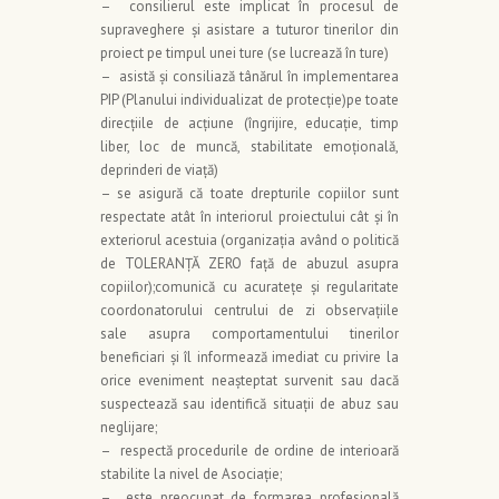
– consilierul este implicat în procesul de
supraveghere şi asistare a tuturor tinerilor din
proiect pe timpul unei ture (se lucrează în ture)
– asistă şi consiliază tânărul în implementarea
PIP (Planului individualizat de protecţie)pe toate
direcţiile de acţiune (îngrijire, educaţie, timp
liber, loc de muncă, stabilitate emoţională,
deprinderi de viaţă)
– se asigură că toate drepturile copiilor sunt
respectate atât în interiorul proiectului cât şi în
exteriorul acestuia (organizaţia având o politică
de TOLERANŢĂ ZERO faţă de abuzul asupra
copiilor);comunică cu acurateţe şi regularitate
coordonatorului centrului de zi observaţiile
sale asupra comportamentului tinerilor
beneficiari şi îl informează imediat cu privire la
orice eveniment neaşteptat survenit sau dacă
suspectează sau identifică situaţii de abuz sau
neglijare;
– respectă procedurile de ordine de interioară
stabilite la nivel de Asociaţie;
– este preocupat de formarea profesională