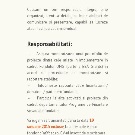
Cautam un om responsabil, integru, bine
organizat, atent la detalii, cu bune abilitati de
comunicare si prezentare, capabil sa lucreze
atat in echipa cat si individual.
Responsabilitati:
– Asigura monitorizarea unui portofoliu de
proiecte dintre cele aflate in implementare in
cadrul Fondului ONG (parte a EEA Grants) in
acord cu procedurile de monitorizare si
raportare stabilite;
– Intocmeste rapoarte catre finantatorii /
donatorii / partenerii fundatiei;
– Participa la alte activitati si proiecte din
cadrul departamentului Programe de Finantare
si/sau ale fundatiei.
Va rugam sa transmiteti pana la data
19
ianuarie 2015 inclusiv
, la adresa de e-mail
fondong[at]fdsc.ro, CV-ul insotit de o scrisoare