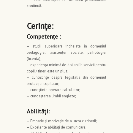
continuă.
Cerinţe:
Competenţe :
– studii superioare încheiate în domeniul
pedagogiei, asistenţei sociale, psihologiei
(licenta);
– experienţa minimă de doi ani în servicii pentru
copii / tineri este un plus;
– cunoştinţe despre legislaţia din domeniul
protecţiei copilului;
– cunoştinte operare calculator;
– cunoaşterea limbii engleze;
Abilităţi:
– Empatie şi motivaţie de a lucra cu tinerii;
– Excelente abilităţi de comunicare;