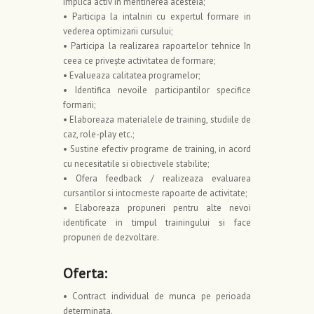
implica activ in mentinerea acesteia;
• Participa la intalniri cu expertul formare in
vederea optimizarii cursului;
• Participa la realizarea rapoartelor tehnice în
ceea ce priveşte activitatea de formare;
• Evalueaza calitatea programelor;
• Identifica nevoile participantilor specifice
formarii;
• Elaboreaza materialele de training, studiile de
caz, role-play etc.;
• Sustine efectiv programe de training, in acord
cu necesitatile si obiectivele stabilite;
• Ofera feedback / realizeaza evaluarea
cursantilor si intocmeste rapoarte de activitate;
• Elaboreaza propuneri pentru alte nevoi
identificate in timpul trainingului si face
propuneri de dezvoltare.
Oferta:
• Contract individual de munca pe perioada
determinata.