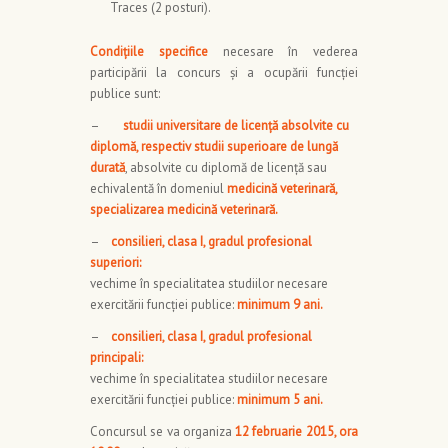
Traces (2 posturi).
Condiţiile specifice
necesare în vederea
participării la concurs şi a ocupării funcţiei
publice sunt:
–
studii universitare de licenţă absolvite cu
diplomă, respectiv studii superioare de lungă
durată
, absolvite cu diplomă de licenţă sau
echivalentă în domeniul
medicină veterinară,
specializarea medicină veterinară.
–
consilieri, clasa I, gradul profesional
superiori:
vechime în specialitatea studiilor necesare
exercitării funcţiei publice:
minimum 9 ani.
–
consilieri, clasa I, gradul profesional
principali:
vechime în specialitatea studiilor necesare
exercitării funcţiei publice:
minimum 5 ani.
Concursul se va organiza
12 februarie 2015, ora