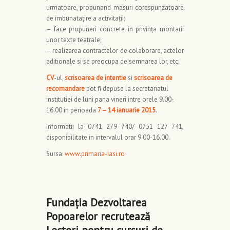
urmatoare, propunand masuri corespunzatoare
de imbunataţire a activitaţii;
– face propuneri concrete in privinţa montarii
unor texte teatrale;
– realizarea contractelor de colaborare, actelor
aditionale si se preocupa de semnarea lor, etc.
CV
-ul,
scrisoarea de intentie
si
scrisoarea de
recomandare
pot fi depuse la secretariatul
institutiei de luni pana vineri intre orele 9.00-
16.00 in perioada
7 – 14 ianuarie 2015
.
Informatii la 0741 279 740/ 0751 127 741,
disponibilitate in intervalul orar 9.00-16.00.
Sursa:
www.primaria-iasi.ro
Fundaţia Dezvoltarea
Popoarelor recrutează