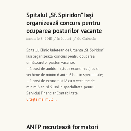
Spitalul „Sf. Spiridon” Iaşi
organizează concurs pentru
ocuparea posturilor vacante
ianuarie 8, 2015
/
în
Joburi
/
de
Gabriela
Spitalul Clinic Judetean de Urgenta „Sf. Spiridon”
Iasi organizează, concurs pentru ocuparea
următoarelor posturi vacante:
– 1 post de auditor I (studii economice) cu o
vechime de minim 6 ani si 6 luni in specialitate;
– 1 post de economist IA cu o vechime de
minim 6 ani si 6 luni in specialitate, pentru
Serviciul Financiar Contabilitate;
Citește mai mult
→
ANFP recrutează formatori