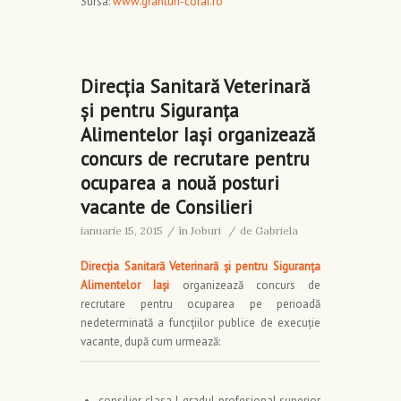
Sursa:
www.granturi-corai.ro
Direcția Sanitară Veterinară
și pentru Siguranța
Alimentelor Iași organizează
concurs de recrutare pentru
ocuparea a nouă posturi
vacante de Consilieri
ianuarie 15, 2015
/
în
Joburi
/
de
Gabriela
Direcția Sanitară Veterinară și pentru Siguranța
Alimentelor Iași
organizează concurs de
recrutare pentru ocuparea pe perioadă
nedeterminată a funcțiilor publice de execuție
vacante, după cum urmează:
consilier, clasa I, gradul profesional superior