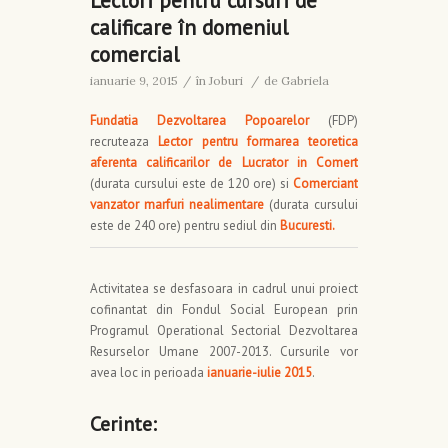
Lectori pentru cursuri de
calificare în domeniul
comercial
ianuarie 9, 2015
/
în
Joburi
/
de
Gabriela
Fundatia Dezvoltarea Popoarelor
(FDP)
recruteaza
Lector pentru formarea teoretica
aferenta calificarilor de Lucrator in Comert
(durata cursului este de 120 ore) si
Comerciant
vanzator marfuri nealimentare
(durata cursului
este de 240 ore) pentru sediul din
Bucuresti.
Activitatea se desfasoara in cadrul unui proiect
cofinantat din Fondul Social European prin
Programul Operational Sectorial Dezvoltarea
Resurselor Umane 2007-2013. Cursurile vor
avea loc in perioada
ianuarie-iulie 2015
.
Cerinte: