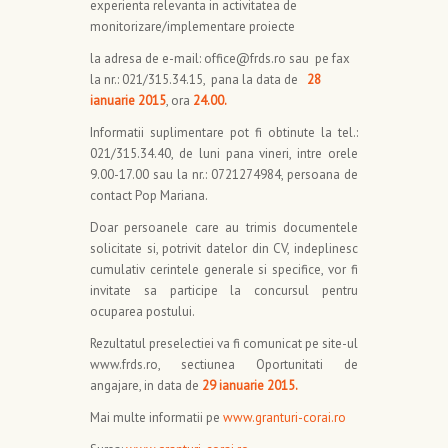
experienta relevanta in activitatea de
monitorizare/implementare proiecte
la adresa de e-mail: office@frds.ro sau pe fax
la nr.: 021/315.34.15, pana la data de
28
ianuarie 2015
, ora
24.00.
Informatii suplimentare pot fi obtinute la tel.:
021/315.34.40, de luni pana vineri, intre orele
9.00-17.00 sau la nr.: 0721274984, persoana de
contact Pop Mariana.
Doar persoanele care au trimis documentele
solicitate si, potrivit datelor din CV, indeplinesc
cumulativ cerintele generale si specifice, vor fi
invitate sa participe la concursul pentru
ocuparea postului.
Rezultatul preselectiei va fi comunicat pe site-ul
www.frds.ro, sectiunea Oportunitati de
angajare, in data de
29 ianuarie 2015.
Mai multe informatii pe
www.granturi-corai.ro