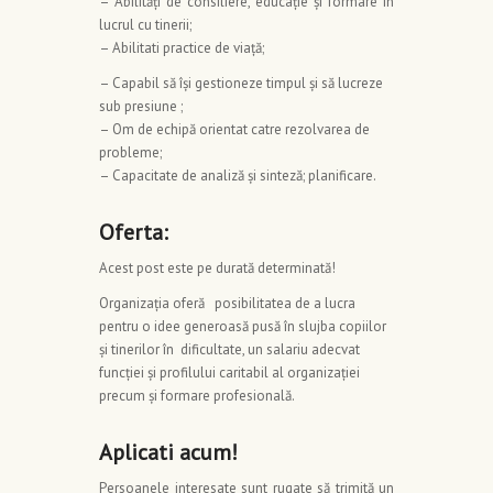
– Abilităţi de consiliere, educaţie şi formare în
lucrul cu tinerii;
– Abilitati practice de viaţă;
– Capabil să îşi gestioneze timpul şi să lucreze
sub presiune ;
– Om de echipă orientat catre rezolvarea de
probleme;
– Capacitate de analiză şi sinteză; planificare.
Oferta:
Acest post este pe durată determinată!
Organizaţia oferă posibilitatea de a lucra
pentru o idee generoasă pusă în slujba copiilor
şi tinerilor în dificultate, un salariu adecvat
funcţiei şi profilului caritabil al organizaţiei
precum şi formare profesională.
Aplicati acum!
Persoanele interesate sunt rugate să trimită un