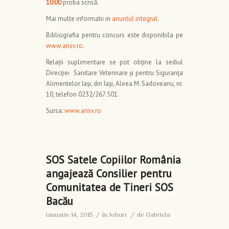
10:00
proba scrisă.
Mai multe informatii in
anuntul integral
.
Bibliografia pentru concurs este disponibila pe
www.ansv.ro
.
Relaţii suplimentare se pot obţine la sediul
Direcției Sanitare Veterinare și pentru Siguranța
Alimentelor Iași, din Iași, Aleea M. Sadoveanu, nr.
10, telefon 0232/267.501.
Sursa:
www.ansv.ro
SOS Satele Copiilor România
angajează Consilier pentru
Comunitatea de Tineri SOS
Bacău
ianuarie 14, 2015
/
în
Joburi
/
de
Gabriela