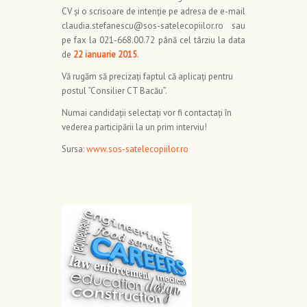
CV şi o scrisoare de intenţie pe adresa de e-mail
claudia.stefanescu@sos-satelecopiilor.ro sau
pe fax la 021-668.00.72 până cel târziu la data
de
22 ianuarie 2015
.
Vă rugăm să precizaţi faptul că aplicaţi pentru
postul “Consilier CT Bacău”.
Numai candidaţii selectaţi vor fi contactaţi în
vederea participării la un prim interviu!
Sursa:
www.sos-satelecopiilor.ro