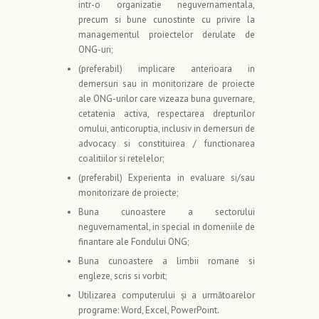
intr-o organizatie neguvernamentala,
precum si bune cunostinte cu privire la
managementul proiectelor derulate de
ONG-uri;
(preferabil) implicare anterioara in
demersuri sau in monitorizare de proiecte
ale ONG-urilor care vizeaza buna guvernare,
cetatenia activa, respectarea drepturilor
omului, anticoruptia, inclusiv in demersuri de
advocacy si constituirea / functionarea
coalitiilor si retelelor;
(preferabil) Experienta in evaluare si/sau
monitorizare de proiecte;
Buna cunoastere a sectorului
neguvernamental, in special in domeniile de
finantare ale Fondului ONG;
Buna cunoastere a limbii romane si
engleze, scris si vorbit;
Utilizarea computerului şi a următoarelor
programe: Word, Excel, PowerPoint.