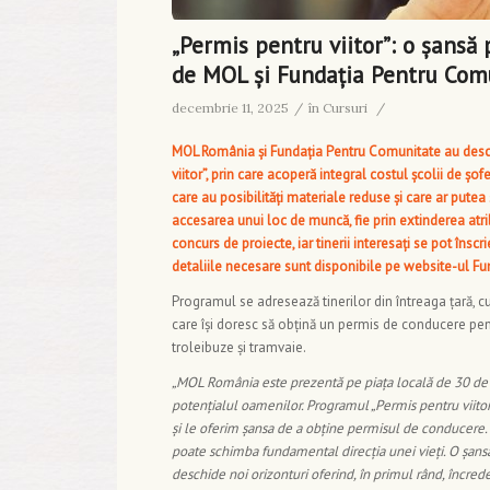
„Permis pentru viitor”: o șansă 
de MOL și Fundația Pentru Com
decembrie 11, 2025
/
în
Cursuri
/
MOL România și Fundația Pentru Comunitate au deschi
viitor”, prin care acoperă integral costul școlii de șof
care au posibilități materiale reduse și care ar putea 
accesarea unui loc de muncă, fie prin extinderea atri
concurs de proiecte, iar tinerii interesați se pot însc
detaliile necesare sunt disponibile pe website-ul F
Programul se adresează tinerilor din întreaga țară, c
care își doresc să obțină un permis de conducere pentr
troleibuze și tramvaie.
„MOL România este prezentă pe piața locală de 30 de an
potențialul oamenilor. Programul „Permis pentru viitor”
și le oferim șansa de a obține permisul de conducere.
poate schimba fundamental direcția unei vieți. O șan
deschide noi orizonturi oferind, în primul rând, încre