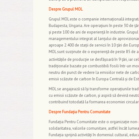
Despre Grupul MOL
Grupul MOL este o companie internațională integrată d
Budapesta, Ungaria. Are operațiuni în peste 30 de țăr
şi peste 100 de ani de experiență în industrie. Grupul 
managementului integrat al lanțului de aprovizionar
aproape 2.400 de stații de servicii în 10 țări din Euro
MOL sunt susținute de o experiență de peste 85 de ani
activitățile de producție se desfășoară în 9 țări, iar 
tradiționale bazate pe combustibili fosili într-un mod
neutru din punct de vedere la emisiilor nete de carb
emisii scăzute de carbon în Europa Centrală și de Est
MOL se angajează să își transforme operațiunile tradi
cu emisii scăzute de carbon, și aspiră să devină neut
contribuind totodată la formarea economiei circulare
Despre Fundația Pentru Comunitate
Fundația Pentru Comunitate este o organizație non-prof
solidaritatea, valorile comunitare, astfel încât lume
Fundația sprijină activități în domeniul cultural, educa