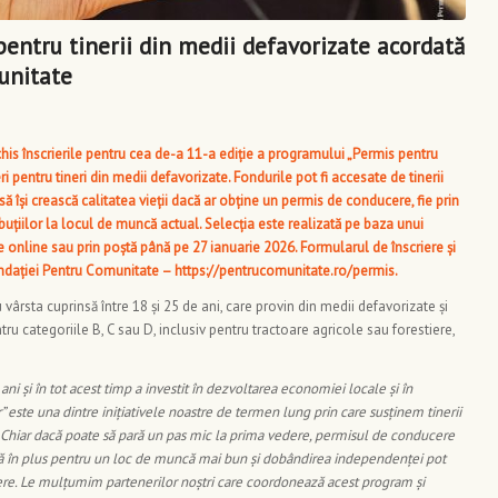
pentru tinerii din medii defavorizate acordată
unitate
s înscrierile pentru cea de-a 11-a ediție a programului „Permis pentru
eri pentru tineri din medii defavorizate. Fondurile pot fi accesate de tinerii
să își crească calitatea vieții dacă ar obține un permis de conducere, fie prin
buțiilor la locul de muncă actual. Selecția este realizată pe baza unui
rie online sau prin poștă până pe 27 ianuarie 2026. Formularul de înscriere și
undației Pentru Comunitate –
https://pentrucomunitate.ro/permis
.
u vârsta cuprinsă
între 18 și 25 de ani, care provin din medii defavorizate și
u categoriile B, C sau D, inclusiv pentru tractoare agricole sau forestiere,
i și în tot acest timp a investit în dezvoltarea economiei locale și în
 este una dintre inițiativele noastre de termen lung prin care susținem tinerii
 Chiar dacă poate să pară un pas mic la prima vedere, permisul de conducere
să în plus pentru un loc de muncă mai bun și dobândirea independenței pot
dere. Le mulțumim partenerilor noștri care coordonează acest program și