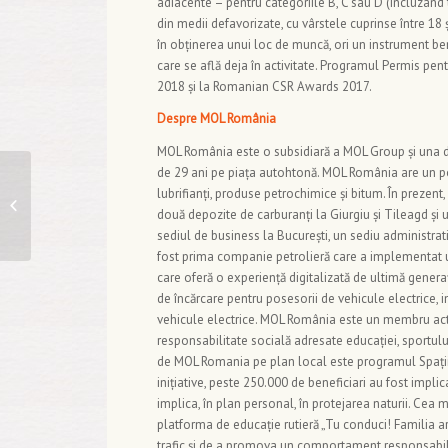
adiacente – pentru categoriile B, C sau D (incluzând t
din medii defavorizate, cu vârstele cuprinse între 18 
în obținerea unui loc de muncă, ori un instrument bene
care se află deja în activitate. Programul Permis pent
2018 și la Romanian CSR Awards 2017.
Despre MOL România
MOL România este o subsidiară a MOL Group și una d
de 29 ani pe piața autohtonă. MOL România are un por
American Councils for
lubrifianți, produse petrochimice și bitum. În prezent
International
două depozite de carburanți la Giurgiu și Tileagd și
Education anunță
sediul de business la București, un sediu administrat
deschiderea
fost prima companie petrolieră care a implementat u
perioadei...
care oferă o experiență digitalizată de ultimă generaț
de încărcare pentru posesorii de vehicule electrice, i
vehicule electrice. MOL România este un membru activ
responsabilitate socială adresate educației, sportului
de MOL Romania pe plan local este programul Spații V
inițiative, peste 250.000 de beneficiari au fost implic
implica, în plan personal, în protejarea naturii. Cea m
platforma de educație rutieră „Tu conduci! Familia are
trafic și de a promova un comportament responsabil