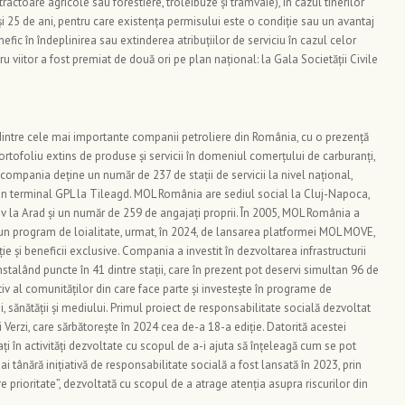
ractoare agricole sau forestiere, troleibuze și tramvaie), în cazul tinerilor
și 25 de ani, pentru care existența permisului este o condiție sau un avantaj
fic în îndeplinirea sau extinderea atribuțiilor de serviciu în cazul celor
ru viitor a fost premiat de două ori pe plan național: la Gala Societății Civile
intre cele mai importante companii petroliere din România, cu o prezență
tofoliu extins de produse și servicii în domeniul comerțului de carburanți,
, compania deține un număr de 237 de stații de servicii la nivel național,
 un terminal GPL la Tileagd. MOL România are sediul social la Cluj-Napoca,
iv la Arad și un număr de 259 de angajați proprii. În 2005, MOL România a
n program de loialitate, urmat, în 2024, de lansarea platformei MOL MOVE,
ie și beneficii exclusive. Compania a investit în dezvoltarea infrastructurii
nstalând puncte în 41 dintre stații, care în prezent pot deservi simultan 96 de
 al comunităților din care face parte și investește în programe de
, sănătății și mediului. Primul proiect de responsabilitate socială dezvoltat
erzi, care sărbătorește în 2024 cea de-a 18-a ediție. Datorită acestei
ați în activități dezvoltate cu scopul de a-i ajuta să înțeleagă cum se pot
ai tânără inițiativă de responsabilitate socială a fost lansată în 2023, prin
 prioritate”, dezvoltată cu scopul de a atrage atenția asupra riscurilor din
.