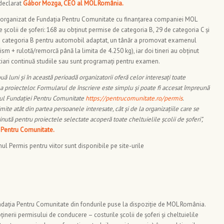
declarat
Gábor Mozga, CEO al MOL România
.
i organizat de Fundația Pentru Comunitate cu finanțarea companiei MOL
e școlii de șoferi: 168 au obținut permise de categoria B, 29 de categoria C și
is categoria B pentru automobil adaptat, un tânăr a promovat examenul
 + rulotă/remorcă până la limita de 4.250 kg), iar doi tineri au obținut
iciari continuă studiile sau sunt programați pentru examen.
ouă luni și în această perioadă
organizatorii oferă celor interesați
toate
a proiectelor. Formularul de înscriere este simplu și poate fi accesat împreună
e-ul Fundației Pentru Comunitate
https://pentrucomunitate.ro/permis
.
ite atât din partea persoanele interesate, cât și de la organizațiile care se
nută pentru proiectele selectate acoperă toate cheltuielile școlii de șoferi”,
i Pentru Comunitate.
ul Permis pentru viitor sunt disponibile pe site-urile
ndația Pentru Comunitate din fondurile puse la dispoziție de MOL România.
nerii permisului de conducere – costurile școlii de șoferi și cheltuielile