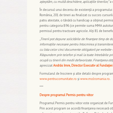
așteptăm, cu multă deschidere, aplicațiile tinerilor,”
a 
În decursul unui deceniu de existență a programulu
România, 201 de tineri au finalizat cu succes cursuril
patru atestate, o tânără cu handicap a obținut perm
pentru categoria B96 (ce permite suma MMA autoturism
permisul pentru tractoare agricole. Alți 81 de benef
„Tinerii pot depune solicitările de finanțare timp de d
informațiile necesare pentru întocmirea și transmitere
cu lista celor cinci documente obligatorii pe websit
Răspundem prin telefon și mail la toate întrebările prim
ocupă cu tinerii din medii defavorizate. Finanțarea obți
aprecizat
András Imre, Director Executiv al Fundație
Formularul de înscriere și alte detalii despre program
www.pentrucomunitate.ro
și
www.molromania.ro
.
***
Despre programul Permis pentru viitor
Programul Permis pentru viitor este organizat de Fu
Prin acest program se acordă finanțarea necesară obți