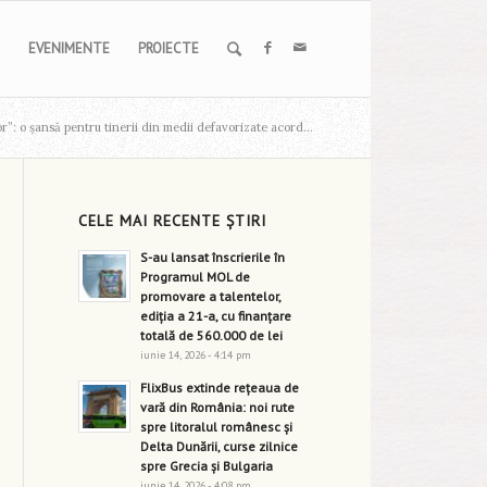
EVENIMENTE
PROIECTE
r”: o șansă pentru tinerii din medii defavorizate acord...
CELE MAI RECENTE ȘTIRI
S-au lansat înscrierile în
Programul MOL de
promovare a talentelor,
ediția a 21-a, cu finanțare
totală de 560.000 de lei
iunie 14, 2026 - 4:14 pm
FlixBus extinde rețeaua de
vară din România: noi rute
spre litoralul românesc și
Delta Dunării, curse zilnice
spre Grecia și Bulgaria
iunie 14, 2026 - 4:08 pm