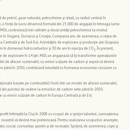
e petrol, gaze naturale, petrochimie şi retail, cu sediul central în
i, o forță de lucru dinamică formată din 25.000 de angajați în întreaga lume
MOL controlează trei rafinării și două unități petrochimice la nivelul
e în Ungaria, Slovacia și Croația. Compania are, de asemenea, o rețea de
pa Centrală și de Sud-Est. Activitățile de explorare și producție ale Grupului
 în domeniul hidrocarburilor și 30 de ani în injecția de CO
. În prezent,
2
cele de explorare în 14 țări. MOL se angajează să își transforme operațiunile
el de afaceri sustenabil, cu emisii scăzute de carbon şi aspiră să devină
on până în 2050, contribuind totodată la formarea economiei circulare cu
.
ționale bazate pe combustibili fosili într-un model de afaceri sustenabil,
ră din punctul de vedere la emisiilor de carbon nete până în 2050,
 cu emisii scăzute de carbon în Europa Centrală și de Est.
it înființată la Cluj în 2008 cu scopul de a sprijini talentul, cunoașterea,
a noastră să devină mai prietenoasă. Pentru realizarea scopurilor anunțate,
tiv, social, comunitar, sportiv și de recreație. Sprijină, de asemenea, copii și