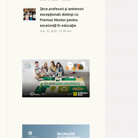
Zece profesori și antrenori
excepționali distinși cu
Premiul Mentor pentru
excelență în educație
mai 22, 2026 - 11:30 am