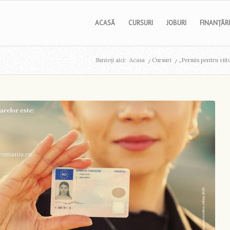
ACASĂ
CURSURI
JOBURI
FINANȚĂRI
Sunteți aici:
Acasa
/
Cursuri
/
„Permis pentru viito