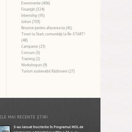
Evenimente
(406)
Finanţări
(324)
Internship
(95)
Joburi
(703)
Resurse pentru afacerea ta
(41)
Tineri la Start, comunități la Re-START!
(48)
Campanie
(23)
Concurs
(5)
Training
(2)
Workshopuri
(9)
Turism sustenabil Războieni
(27)
ELE MAI RECENTE ȘTIRI
S-au lansat înscrierile în Programul MOL de