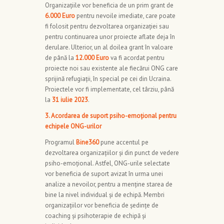
Organizațiile vor beneficia de un prim grant de
6.000 Euro
pentru nevoile imediate, care poate
fi folosit pentru dezvoltarea organizației sau
pentru continuarea unor proiecte aflate deja în
derulare. Ulterior, un al doilea grant în valoare
de până la
12.000 Euro
va fi acordat pentru
proiecte noi sau existente ale fiecărui ONG care
sprijină refugiații, în special pe cei din Ucraina.
Proiectele vor fi implementate, cel târziu, până
la
31 iulie 2023
.
3. Acordarea de suport psiho-emoțional pentru
echipele ONG-urilor
Programul
Bine360
pune accentul pe
dezvoltarea organizațiilor și din punct de vedere
psiho-emoțional. Astfel, ONG-urile selectate
vor beneficia de suport avizat în urma unei
analize a nevoilor, pentru a menține starea de
bine la nivel individual și de echipă. Membri
organizațiilor vor beneficia de ședințe de
coaching și psihoterapie de echipă și