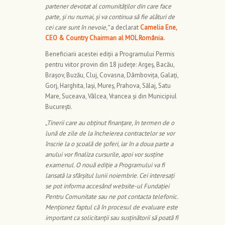
partener devotat al comunităților din care face
parte, și nu numai, și va continua să fie alături de
cei care sunt în nevoie,”
a declarat
Camelia Ene,
CEO & Country Chairman al MOL România.
Beneficiarii acestei ediții a Programului Permis
pentru viitor provin din 18 județe: Argeș, Bacău,
Brașov, Buzău, Cluj, Covasna, Dâmbovița, Galați,
Gorj, Harghita, Iași, Mureș, Prahova, Sălaj, Satu
Mare, Suceava, Vâlcea, Vrancea și din Municipiul
București.
„Tinerii care au obținut finanțare, în termen de o
lună de zile de la încheierea contractelor se vor
înscrie la o școală de șoferi, iar în a doua parte a
anului vor finaliza cursurile, apoi vor susține
examenul. O nouă ediție a Programului va fi
lansată la sfârșitul lunii noiembrie. Cei interesați
se pot informa accesând website-ul Fundației
Pentru Comunitate sau ne pot contacta telefonic.
Menționez faptul că în procesul de evaluare este
important ca solicitanții sau susținătorii să poată fi