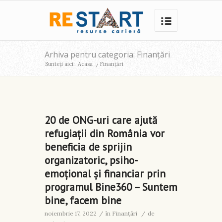
Arhiva pentru categoria: Finanţări
Sunteți aici:
Acasa
/
Finanţări
20 de ONG-uri care ajută
refugiații din România vor
beneficia de sprijin
organizatoric, psiho-
emoțional și financiar prin
programul Bine360 – Suntem
bine, facem bine
noiembrie 17, 2022
/
în
Finanţări
/
de