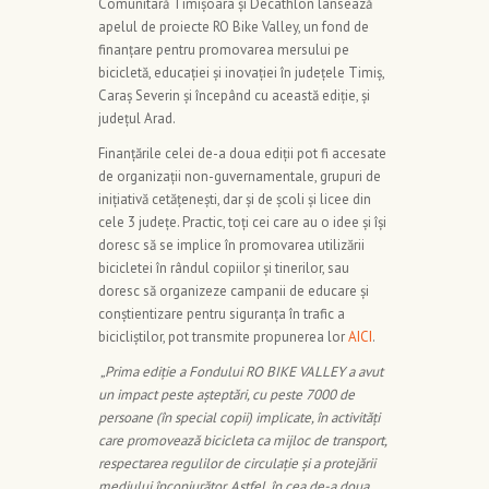
Comunitară Timișoara și Decathlon lansează
apelul de proiecte RO Bike Valley, un fond de
finanțare pentru promovarea mersului pe
bicicletă, educației și inovației în județele Timiș,
Caraș Severin și începând cu această ediție, și
județul Arad.
Finanțările celei de-a doua ediții pot fi accesate
de organizații non-guvernamentale, grupuri de
inițiativă cetățenești, dar și de școli și licee din
cele 3 județe. Practic, toți cei care au o idee și își
doresc să se implice în promovarea utilizării
bicicletei în rândul copiilor și tinerilor, sau
doresc să organizeze campanii de educare și
conștientizare pentru siguranța în trafic a
bicicliștilor, pot transmite propunerea lor
AICI
.
„Prima ediție a Fondului RO BIKE VALLEY a avut
un impact peste așteptări, cu peste 7000 de
persoane (în special copii) implicate, în activități
care promovează bicicleta ca mijloc de transport,
respectarea regulilor de circulație și a protejării
mediului înconjurător. Astfel, în cea de-a doua