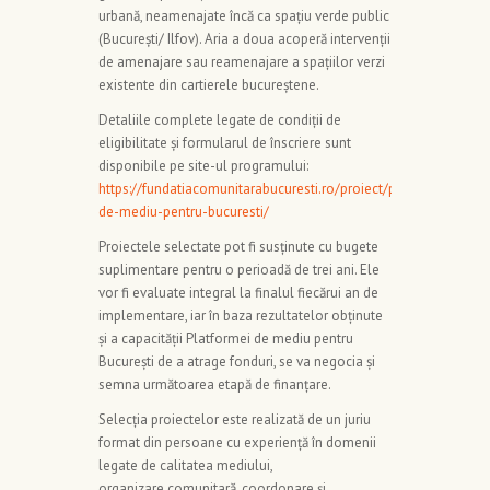
urbană, neamenajate încă ca spațiu verde public
(București/ Ilfov). Aria a doua acoperă intervenții
de amenajare sau reamenajare a spațiilor verzi
existente din cartierele bucureștene.
Detaliile complete legate de condiții de
eligibilitate și formularul de înscriere sunt
disponibile pe site-ul programului:
https://fundatiacomunitarabucuresti.ro/proiect/platforma-
de-mediu-pentru-bucuresti/
Proiectele selectate pot fi susținute cu bugete
suplimentare pentru o perioadă de trei ani. Ele
vor fi evaluate integral la finalul fiecărui an de
implementare, iar în baza rezultatelor obținute
și a capacității Platformei de mediu pentru
București de a atrage fonduri, se va negocia și
semna următoarea etapă de finanțare.
Selecția proiectelor este realizată de un juriu
format din persoane cu experiență în domenii
legate de calitatea mediului,
organizare comunitară, coordonare și