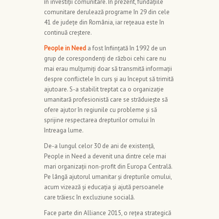
în investiții comunitare. În prezent, fundațiile
comunitare derulează programe în 29 din cele
41 de județe din România, iar rețeaua este în
continuă creştere.
People in Need
a fost înființată în 1992 de un
grup de corespondenți de război cehi care nu
mai erau mulțumiți doar să transmită informații
despre conflictele în curs și au început să trimită
ajutoare. S-a stabilit treptat ca o organizație
umanitară profesionistă care se străduiește să
ofere ajutor în regiunile cu probleme și să
sprijine respectarea drepturilor omului în
întreaga lume.
De-a lungul celor 30 de ani de existență,
People in Need a devenit una dintre cele mai
mari organizații non-profit din Europa Centrală.
Pe lângă ajutorul umanitar și drepturile omului,
acum vizează și educația și ajută persoanele
care trăiesc în excluziune socială.
Face parte din Alliance 2015, o rețea strategică