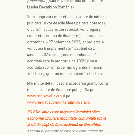
proiectului.”,
(Raul Buzgar, Production Country
Leader Decathlon România).
Solicitanții vor completa o scrisoare de intenție
prin care își vor descrie ideea pe care doresc să
o pună în aplicare. Cei selectați vor pregăti și
completa cererea de finanțare, în perioada 24
octombrie – 27 noiembrie 2022, iar proiectele
vor putea fi implementate începând cu 1
ianuarie 2023. Finanțarea nerambursabilă
acordată este în proporție de 100% și va fi
acordată sub formă de microgranturi (maxim
5000 lei) și granturi medii (maxim 15.000 lei).
Mai multe detalii despre acordarea granturilor și
mecanismele de finanțare puteți afla pe
www.robikevalley.ro
și pe
www.fundatiacomunitaratimisoara.ro
.
RO Bike Valley este mișcarea României către
economia circulară, mobilitate, comunități active
și stil de viață sănătos, susținută de Decathlon
.
Aceasta îşi propune să creeze o comunitate de