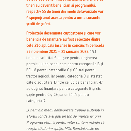
tineri au devenit beneficiari ai programului,
respectiv 55 de tineri din medii defavorizate
vor
fi sprijiniți anul acesta pentru a urma cursurile
școlii de șoferi.
Proiectele desemnate câștigătoare și care vor
beneficia de finanțare au fost selectate dintre
cele 216 aplicații înscrise în concurs în perioada
25 noiembrie 2021 – 21 ianuarie 2022.
193
tineri au solicitat finanțare pentru obținerea
permisului de conducere pentru categoriile B și
BE, 18 pentru categoriile C și CE, trei pentru
tractor agricol, iar pentru categoria D și atestat,
câte o solicitare. Dintre cei 55 de beneficiari, 47
au obținut finanțare pentru categoriile B și BE,
șapte pentru C și CE, iar un tânăr pentru
categoria D.
„Tinerii din medii defavorizate trebuie susținuți în
efortul lor de a-și găsi un loc de muncă, iar prin
Programul Permis pentru viitor suntem mândri că
reușim să oferim sprijin. MOL România este un