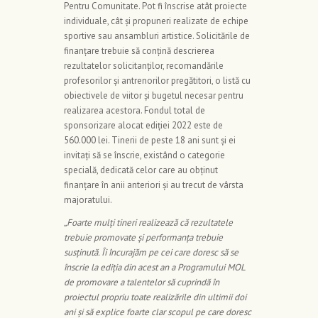
Pentru Comunitate. Pot fi înscrise atât proiecte
individuale, cât și propuneri realizate de echipe
sportive sau ansambluri artistice. Solicitările de
finanțare trebuie să conțină descrierea
rezultatelor solicitanților, recomandările
profesorilor și antrenorilor pregătitori, o listă cu
obiectivele de viitor și bugetul necesar pentru
realizarea acestora. Fondul total de
sponsorizare alocat ediției 2022 este de
560.000 lei. Tinerii de peste 18 ani sunt și ei
invitați să se înscrie, existând o categorie
specială, dedicată celor care au obținut
finanțare în anii anteriori și au trecut de vârsta
majoratului.
„Foarte mulți tineri realizează că rezultatele
trebuie promovate și performanța trebuie
susținută. Îi încurajăm pe cei care doresc să se
înscrie la ediția din acest an a Programului MOL
de promovare a talentelor să cuprindă în
proiectul propriu toate realizările din ultimii doi
ani și să explice foarte clar scopul pe care doresc