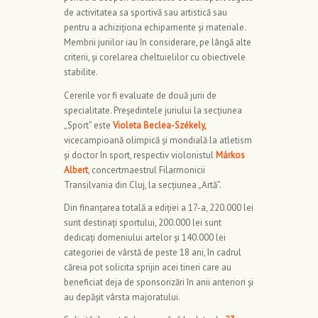
de activitatea sa sportivă sau artistică sau
pentru a achiziționa echipamente și materiale.
Membrii juriilor iau în considerare, pe lângă alte
criterii, și corelarea cheltuielilor cu obiectivele
stabilite.
Cererile vor fi evaluate de două jurii de
specialitate. Președintele juriului la secțiunea
„Sport” este
Violeta Beclea-Székely,
vicecampioană olimpică și mondială la atletism
și doctor în sport, respectiv violonistul
Márkos
Albert
, concertmaestrul Filarmonicii
Transilvania din Cluj, la secțiunea „Artă”.
Din finanțarea totală a ediției a 17-a, 220.000 lei
sunt destinați sportului, 200.000 lei sunt
dedicați domeniului artelor și 140.000 lei
categoriei de vârstă de peste 18 ani, în cadrul
căreia pot solicita sprijin acei tineri care au
beneficiat deja de sponsorizări în anii anteriori și
au depășit vârsta majoratului.