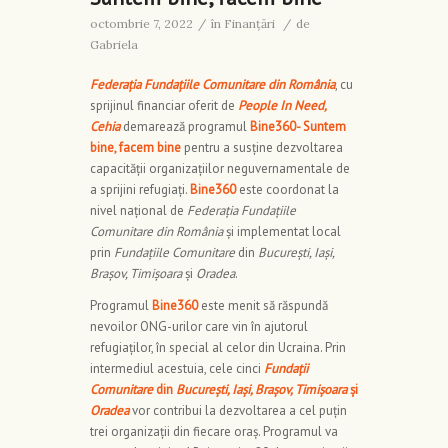
octombrie 7, 2022
/
în
Finanţări
/
de
Gabriela
Federația Fundațiile Comunitare din România
, cu
sprijinul financiar oferit de
People In Need,
Cehia
demarează programul
Bine360- Suntem
bine, facem bine
pentru a susține dezvoltarea
capacității organizațiilor neguvernamentale de
a sprijini refugiați.
Bine360
este coordonat la
nivel național de
Federația Fundațiile
Comunitare din România
și implementat local
prin
Fundațiile Comunitare
din
București, Iași,
Brașov, Timișoara
și
Oradea
.
Programul
Bine360
este menit să răspundă
nevoilor ONG-urilor care vin în ajutorul
refugiaților, în special al celor din Ucraina. Prin
intermediul acestuia, cele cinci
Fundații
Comunitare
din
București, Iași, Brașov, Timișoara
și
Oradea
vor contribui la dezvoltarea a cel puțin
trei organizații din fiecare oraș. Programul va