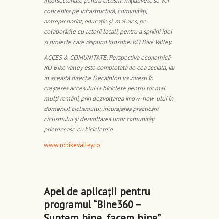
intersectoriale pentru ciclism. Iniţiativele se vor
concentra pe infrastructură, comunităţi,
antreprenoriat, educaţie şi, mai ales, pe
colaborările cu actorii locali, pentru a sprijini idei
şi proiecte care răspund filosofiei RO Bike Valley.
ACCES & COMUNITATE: Perspectiva economică
RO Bike Valley este completată de cea socială, iar
în această direcție Decathlon va investi în
creşterea accesului la biciclete pentru tot mai
mulţi români, prin dezvoltarea know-how-ului în
domeniul ciclismului, încurajarea practicării
ciclismului şi dezvoltarea unor comunităţi
prietenoase cu bicicletele.
www.robikevalley.ro
Apel de aplicații pentru
programul “Bine360 –
Suntem bine, facem bine”