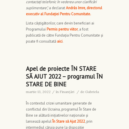
contactați telefonic în vederea unor clarificări
suplimentare”,
a declarat
András Imre, directorul
executiv al Fundației Pentru Comunitate.
Lista câștigătorilor, care devin beneficiari ai
Programului
Permis pentru viitor
, a fost
publicată de către Fundația Pentru Comunitate și
poate fi consultată
aici
.
Apel de proiecte ÎN STARE
SĂ AJUT 2022 – programul ÎN
STARE DE BINE
martie 13, 2022
/
în
Finanţări
/
de
Gabriela
În contextul crizei umanitare generate de
conflictul din Ucraina, programul În Stare de
Bine se alătură inițiativelor naționale și
lansează apelul
În Stare să Ajut 2022
, prin
intermediul căruia pune la dispoziție