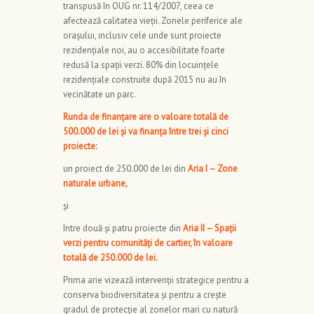
transpusă în OUG nr. 114/2007, ceea ce
afectează calitatea vieții. Zonele periferice ale
orașului, inclusiv cele unde sunt proiecte
rezidențiale noi, au o accesibilitate foarte
redusă la spații verzi. 80% din locuințele
rezidențiale construite după 2015 nu au în
vecinătate un parc.
Runda de finanțare are o valoare totală de
500.000 de lei și va finanța între trei și cinci
proiecte:
un proiect de 250.000 de lei din
Aria I – Zone
naturale urbane,
și
între două și patru proiecte din
Aria II – Spații
verzi pentru comunități de cartier, în valoare
totală de 250.000 de lei.
Prima arie vizează intervenții strategice pentru a
conserva biodiversitatea și pentru a crește
gradul de protecție al zonelor mari cu natură