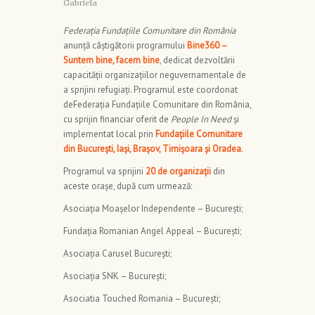
Gabriela
Federația Fundațiile Comunitare din România
anunță câștigătorii programului
Bine360 –
Suntem bine, facem bine
, dedicat dezvoltării
capacității organizațiilor neguvernamentale de
a sprijini refugiați. Programul este coordonat
deFederația Fundațiile Comunitare din România,
cu sprijin financiar oferit de
People In Need
și
implementat local prin
Fundațiile Comunitare
din București, Iași, Brașov, Timișoara și Oradea
.
Programul va sprijini
20 de organizații
din
aceste orașe, după cum urmează:
Asociația Moașelor Independente – București;
Fundația Romanian Angel Appeal – București;
Asociația Carusel București;
Asociația SNK – București;
Asociatia Touched Romania – București;