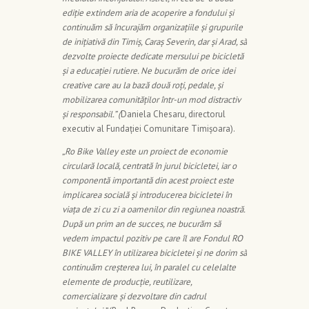
ediție extindem aria de acoperire a fondului și
continuăm să încurajăm organizațiile și grupurile
de inițiativă din Timiș, Caraș Severin, dar și Arad, să
dezvolte proiecte dedicate mersului pe bicicletă
și a educației rutiere. Ne bucurăm de orice idei
creative care au la bază două roți, pedale, și
mobilizarea comunităților într-un mod distractiv
și responsabil.” (
Daniela Chesaru, directorul
executiv al Fundației Comunitare Timișoara).
„Ro Bike Valley este un proiect de economie
circulară locală, centrată în jurul bicicletei, iar o
componentă importantă din acest proiect este
implicarea socială și introducerea bicicletei în
viața de zi cu zi a oamenilor din regiunea noastră.
După un prim an de succes, ne bucurăm să
vedem impactul pozitiv pe care îl are Fondul RO
BIKE VALLEY în utilizarea bicicletei și ne dorim să
continuăm creșterea lui, în paralel cu celelalte
elemente de producție, reutilizare,
comercializare și dezvoltare din cadrul