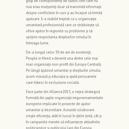
grup de corespondenți de război cehi care nu
mai erau mulțumiți doar să transmită informații
despre conflictele în curs și au început să trimită
ajutoare. S-a stabilit treptat ca o organizație
umanitară profesionistă care se străduiește să
ofere ajutor în regiunile cu probleme și să
sprijine respectarea drepturilor omului în
întreaga lume.
De-a lungul celor 30 de ani de existență,
People in Need a devenit una dintre cele mai
mari organizații non-profit din Europa Centrală.
Pe lângă ajutorul umanitar și drepturile omului,
acum vizează și educația și ajută persoanele
care trăiesc în excluziune socială.
Face parte din Alliance2015, o rețea strategică
formată din șapte organizații neguvernamentale
europene implicate în proiecte de ajutor
umanitar și dezvoltare. Această colaborare
crește eficiența, atât în ​​lucrul în țările țintă, cât și
în campaniile menite să influențeze atitudinile
politicienilor și publicului larg din Europa.