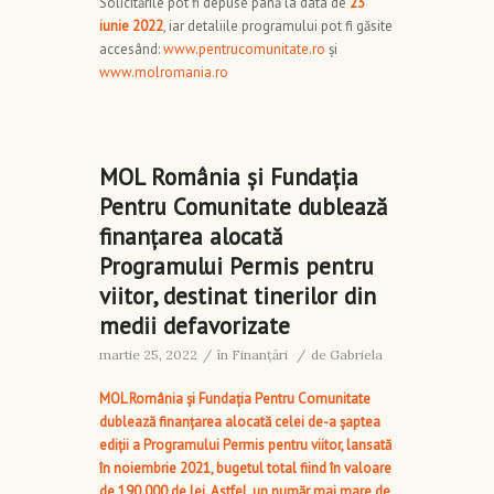
Solicitările pot fi depuse până la data de
23
iunie 2022
, iar detaliile programului pot fi găsite
accesând:
www.pentrucomunitate.ro
și
www.molromania.ro
MOL România și Fundația
Pentru Comunitate dublează
finanțarea alocată
Programului Permis pentru
viitor, destinat tinerilor din
medii defavorizate
martie 25, 2022
/
în
Finanţări
/
de
Gabriela
MOL România și Fundația Pentru Comunitate
dublează finanțarea alocată celei de-a șaptea
ediții a Programului Permis pentru viitor, lansată
în noiembrie 2021, bugetul total fiind în valoare
de 190.000 de lei. Astfel, un număr mai mare de