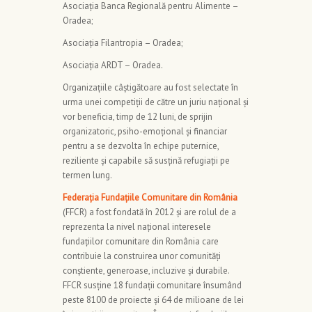
Asociația Banca Regională pentru Alimente –
Oradea;
Asociația Filantropia – Oradea;
Asociația ARDT – Oradea.
Organizațiile câștigătoare au fost selectate în
urma unei competiții de către un juriu național și
vor beneficia, timp de 12 luni, de sprijin
organizatoric, psiho-emoțional și financiar
pentru a se dezvolta în echipe puternice,
reziliente și capabile să susțină refugiații pe
termen lung.
Federația Fundațiile Comunitare din România
(FFCR) a fost fondată în 2012 și are rolul de a
reprezenta la nivel naţional interesele
fundaţiilor comunitare din România care
contribuie la construirea unor comunități
conștiente, generoase, incluzive și durabile.
FFCR susține 18 fundații comunitare însumând
peste 8100 de proiecte și 64 de milioane de lei