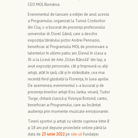
CEO MOL România.
Evenimentul de lansare a ediției de anul acesta
a Programului, organizat la Turnul Croitorilor
din Cluj, s-a bucurat de prezența profesorului
universitar dr. Dorel Găină, care a deschis
expoziția tânărului pictor Andrei Pennazio,
beneficiar al Programului MOL de promovare a
talentelor în ultimii patru ani. Elevul în clasa a
XI-a la Liceul de Arte „Octav Băncilă” din Iași, a
avut expoziții personale, cât și împreună cu alți
artiști, atât în țară, cât și în străinătate, cea mai
recentă fiind găzduită la Florența, în luna aprilie.
De asemenea, evenimentul s-a bucurat și de
prezența tinerilor artiști Kiss Janka, vioară, Tudor
Torge, chitară clasică și Vizsnyai Botond, canto,
beneficiari ai Programului, care au încântat
audiența prin momente muzicale emoționante.
Tinerii sportivi și artiști cu vârste cuprinse între 8
și 18 ani pot depune proiectele online până la
data de
23 iunie 2022
pe
site-ul
Fundației