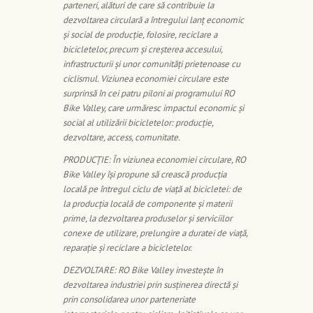
parteneri, alături de care să contribuie la
dezvoltarea circulară a întregului lanţ economic
şi social de producţie, folosire, reciclare a
bicicletelor, precum şi creşterea accesului,
infrastructurii şi unor comunităţi prietenoase cu
ciclismul. Viziunea economiei circulare este
surprinsă în cei patru piloni ai programului RO
Bike Valley, care urmăresc impactul economic şi
social al utilizării bicicletelor: producție,
dezvoltare, access, comunitate.
PRODUCȚIE: În viziunea economiei circulare, RO
Bike Valley îşi propune să crească producţia
locală pe întregul ciclu de viaţă al bicicletei: de
la producţia locală de componente şi materii
prime, la dezvoltarea produselor şi serviciilor
conexe de utilizare, prelungire a duratei de viaţă,
reparaţie şi reciclare a bicicletelor.
DEZVOLTARE: RO Bike Valley investeşte în
dezvoltarea industriei prin susţinerea directă şi
prin consolidarea unor parteneriate