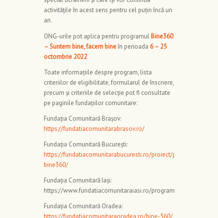
activitățile în acest sens pentru cel puțin încă un
an.
ONG-urile pot aplica pentru programul
Bine360
– Suntem bine, facem bine
în perioada
6 – 25
octombrie 2022
Toate informațiile despre program, lista
criteriilor de eligibilitate, formularul de înscriere,
precum și criteriile de selecție pot fi consultate
pe paginile fundațiilor comunitare:
Fundația Comunitară Brașov:
https://fundatiacomunitarabrasov.ro/
Fundația Comunitară București:
https://fundatiacomunitarabucuresti.ro/proiect/programul-
bine360/
Fundația Comunitară Iași:
https://www.fundatiacomunitaraiasi.ro/programe/bine360
Fundația Comunitară Oradea:
https://fundatiacomunitaraoradea.ro/bine-360/