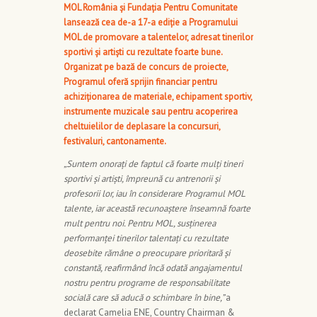
MOL România și Fundația Pentru Comunitate
lansează cea de-a 17-a ediție a
Programului
MOL de promovare a talentelor, adresat tinerilor
sportivi și artiști cu rezultate foarte bune
.
Organizat pe bază de concurs de proiecte,
Programul oferă sprijin financiar pentru
achiziționarea de materiale, echipament sportiv,
instrumente muzicale sau pentru acoperirea
cheltuielilor de deplasare la concursuri,
festivaluri, cantonamente.
„Suntem onorați de faptul că foarte mulți tineri
sportivi și artiști, împreună cu antrenorii și
profesorii lor, iau în considerare Programul MOL
talente, iar această recunoaștere înseamnă foarte
mult pentru noi. Pentru MOL, susținerea
performanței tinerilor talentați cu rezultate
deosebite rămâne o preocupare prioritară și
constantă, reafirmând încă odată angajamentul
nostru pentru programe de responsabilitate
socială care să aducă o schimbare în bine,”
a
declarat Camelia ENE, Country Chairman &