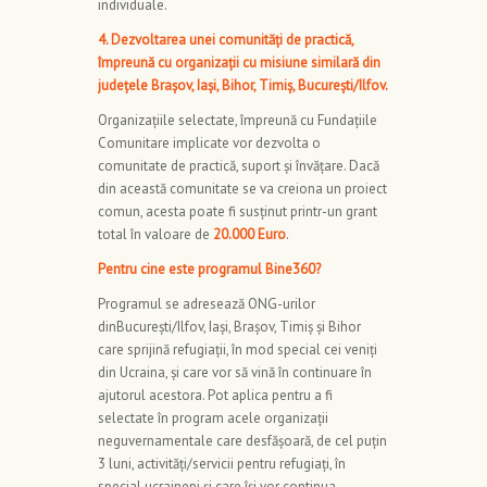
individuale.
4. Dezvoltarea unei comunități de practică,
împreună cu organizații cu misiune similară din
județele Brașov, Iași, Bihor, Timiș, București/Ilfov.
Organizațiile selectate, împreună cu Fundațiile
Comunitare implicate vor dezvolta o
comunitate de practică, suport și învățare. Dacă
din această comunitate se va creiona un proiect
comun, acesta poate fi susținut printr-un grant
total în valoare de
20.000 Euro
.
Pentru cine este programul Bine360?
Programul se adresează ONG-urilor
dinBucurești/Ilfov, Iași, Brașov, Timiș și Bihor
care sprijină refugiații, în mod special cei veniți
din Ucraina, și care vor să vină în continuare în
ajutorul acestora. Pot aplica pentru a fi
selectate în program acele organizații
neguvernamentale care desfășoară, de cel puțin
3 luni, activități/servicii pentru refugiați, în
special ucraineni și care își vor continua