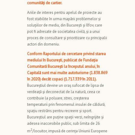
comunități de cartier.
Ariile de interes pentru apelul de proiecte au
fost stabilite în urma mapării problemelor și
soluțiilor de mediu, din București și Ilfov, care
pot fi adresate de societatea civilă, și a unui
proces de consultare și prioritizare cu principalii
actori din domeniu.
Conform Raportului
de cercetare privind starea
mediului în București, publicat de Fundația
Comunitară București la începutul anului, în
Capitală sunt mai multe autoturisme (1.838.869
în 2020) decât copaci (1.717.339 în 2011).
Bucureștiul devine un oraș sufocat de lipsa de
verdeață și deconectat de la natură, ceea ce
contribuie la poluare, stres, creșterea
temperaturii prin fenomenul insulei de căldură,
spațiu restrâns pentru recreere și sport.
Bucureștiul are puține spații verzi, neîngrijite și
adesea inaccesibile public, sub limita de 26
2
m
/locuitor, impusă de cerinţa Uniunii Europene