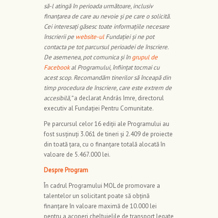
să-l atingă în perioada următoare, inclusiv
finanțarea de care au nevoie și pe care o solicită.
Cei interesați găsesc toate informațiile necesare
înscrierii pe
website-ul
Fundației și ne pot
contacta pe tot parcursul perioadei de înscriere.
De asemenea, pot comunica și în
grupul de
Facebook
al Programului, înființat tocmai cu
acest scop. Recomandăm tinerilor să înceapă din
timp procedura de înscriere, care este extrem de
accesibilă,”
a declarat András Imre, directorul
executiv al Fundației Pentru Comunitate.
Pe parcursul celor 16 ediții ale Programului au
fost susținuți 3.061 de tineri și 2.409 de proiecte
din toată țara, cu o finanțare totală alocată în
valoare de 5.467.000 lei.
Despre Program
În cadrul Programului MOL de promovare a
talentelor un solicitant poate să obțină
finanțare în valoare maximă de 10.000 lei
pentru a acoperi cheltuielile de transport legate