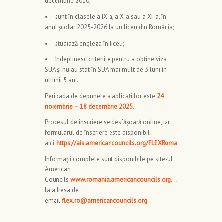
decembrie 2010;
• sunt în clasele a IX-a, a X-a sau a XI-a, în
anul școlar 2025-2026 la un liceu din România;
• studiază engleza în liceu;
• îndeplinesc criteriile pentru a obține viza
SUA și nu au stat în SUA mai mult de 3 luni în
ultimii 5 ani.
Perioada de depunere a aplicațiilor este
24
noiembrie – 18 decembrie 2025
.
Procesul de înscriere se desfășoară online, iar
formularul de înscriere este disponibil
aici:
https://ais.americancouncils.org/FLEXRomania
.
Informații complete sunt disponibile pe site-ul
American
Councils
www.romania.americancouncils.org
.
sau
la adresa de
email
flex.ro@americancouncils.org