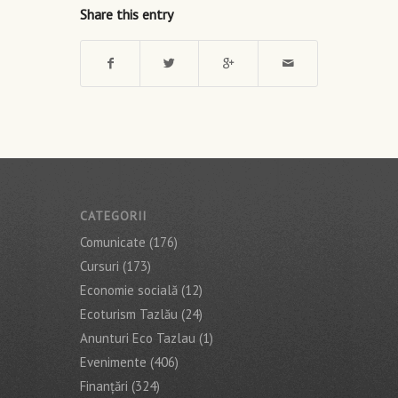
Share this entry
CATEGORII
Comunicate
(176)
Cursuri
(173)
Economie socială
(12)
Ecoturism Tazlău
(24)
Anunturi Eco Tazlau
(1)
Evenimente
(406)
Finanţări
(324)