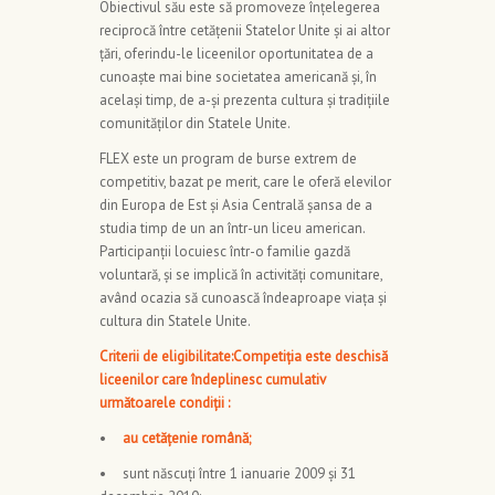
Obiectivul său este să promoveze înțelegerea
reciprocă între cetățenii Statelor Unite și ai altor
țări, oferindu-le liceenilor oportunitatea de a
cunoaște mai bine societatea americană și, în
același timp, de a-și prezenta cultura și tradițiile
comunităților din Statele Unite.
FLEX este un program de burse extrem de
competitiv, bazat pe merit, care le oferă elevilor
din Europa de Est și Asia Centrală șansa de a
studia timp de un an într-un liceu american.
Participanții locuiesc într-o familie gazdă
voluntară, și se implică în activități comunitare,
având ocazia să cunoască îndeaproape viața și
cultura din Statele Unite.
Criterii de eligibilitate:Competiția este deschisă
liceenilor care îndeplinesc cumulativ
următoarele condiții :
•
au cetățenie română;
• sunt născuți între 1 ianuarie 2009 și 31