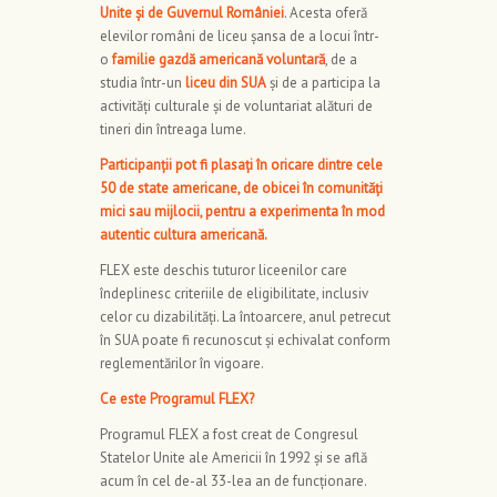
Unite și de Guvernul României
. Acesta oferă
elevilor români de liceu șansa de a locui într-
o
familie gazdă americană voluntară
, de a
studia într-un
liceu din SUA
și de a participa la
activități culturale și de voluntariat alături de
tineri din întreaga lume.
Participanții pot fi plasați în oricare dintre cele
50 de state americane, de obicei în comunități
mici sau mijlocii, pentru a experimenta în mod
autentic cultura americană.
FLEX este deschis tuturor liceenilor care
îndeplinesc criteriile de eligibilitate, inclusiv
celor cu dizabilități. La întoarcere, anul petrecut
în SUA poate fi recunoscut și echivalat conform
reglementărilor în vigoare.
Ce este Programul FLEX?
Programul FLEX a fost creat de Congresul
Statelor Unite ale Americii în 1992 și se află
acum în cel de-al 33-lea an de funcționare.